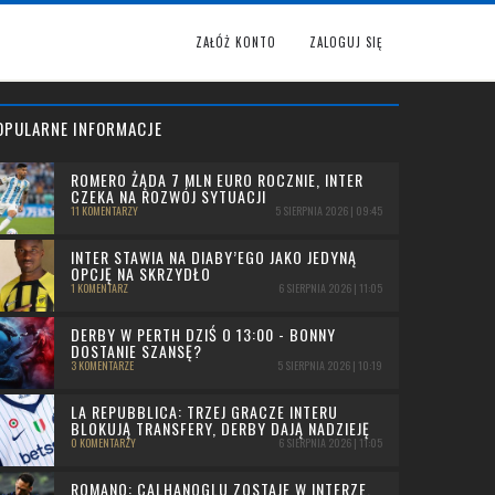
ZAŁÓŻ KONTO
ZALOGUJ SIĘ
OPULARNE INFORMACJE
ROMERO ŻĄDA 7 MLN EURO ROCZNIE, INTER
CZEKA NA ROZWÓJ SYTUACJI
11 KOMENTARZY
5 SIERPNIA 2026 | 09:45
INTER STAWIA NA DIABY’EGO JAKO JEDYNĄ
OPCJĘ NA SKRZYDŁO
1 KOMENTARZ
6 SIERPNIA 2026 | 11:05
DERBY W PERTH DZIŚ O 13:00 - BONNY
DOSTANIE SZANSĘ?
3 KOMENTARZE
5 SIERPNIA 2026 | 10:19
LA REPUBBLICA: TRZEJ GRACZE INTERU
BLOKUJĄ TRANSFERY, DERBY DAJĄ NADZIEJĘ
0 KOMENTARZY
6 SIERPNIA 2026 | 11:05
ROMANO: CALHANOGLU ZOSTAJE W INTERZE,