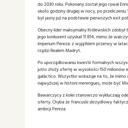
do 2030 roku. Pokonany został jego rywal Enri
około godziny drugiej w nocy, po przeliczeniu
był jasny już na podstawie pierwszych exit poll
Obecny lider maksymalny Królewskich zdobył 
jego konkurent uzyskał 11 814, mimo że wal
imperium Pereza: z wyjątkiem przerwy w lata
rządzi Realem Madryt.
Po uporządkowaniu kwestii formalnych wszyscy 
jutro złoży ofertę w wysokości 150 milionów e
galáctico. Wszystko wskazuje na to, że mimo o
najwyższej w historii merengues, może być Mi
Bawarczycy z kolei stanowczo wykluczają ode
oferty. Chyba że francuski skrzydłowy fakty
ambicji Pereza.