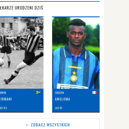
IŁKARZE URODZENI DZIŚ
EDWIN
JOCELYN
FIRMANI
ANGLOMA
AT: 93
LAT: 61
ZOBACZ WSZYSTKICH