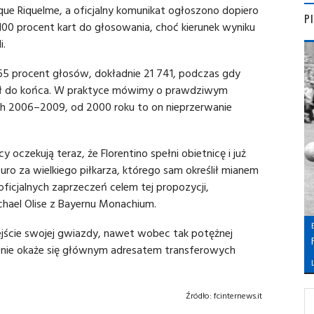
que Riquelme, a oficjalny komunikat ogłoszono dopiero
P
 100 procent kart do głosowania, choć kierunek wyniku
i.
65 procent głosów, dokładnie 21 741, podczas gdy
czył do końca. W praktyce mówimy o prawdziwym
ch 2006–2009, od 2000 roku to on nieprzerwanie
oczekują teraz, że Florentino spełni obietnicę i już
uro za wielkiego piłkarza, którego sam określił mianem
ficjalnych zaprzeczeń celem tej propozycji,
chael Olise z Bayernu Monachium.
jście swojej gwiazdy, nawet wobec tak potężnej
cznie okaże się głównym adresatem transferowych
L
Źródło:
fcinternews.it