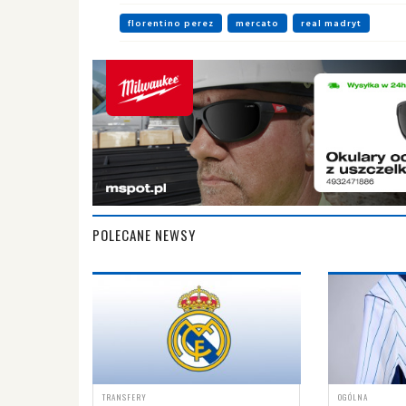
florentino perez
mercato
real madryt
POLECANE NEWSY
TRANSFERY
OGÓLNA