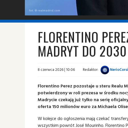
fot. © realmadrid.com
FLORENTINO PERE
MADRYT DO 2030
8 czerwca 2026 | 10:06
Redaktor:
NerioCors
Florentino Perez pozostaje u steru Realu 
potwierdzony w roli prezesa w środku nocy
Madrycie czekają już tylko na serię oficja
oferta 150 milionów euro za Michaela Olise
W kolejce do ogłoszenia mają czekać transfer
wszystkim powrót José Mourinho. Florentino 