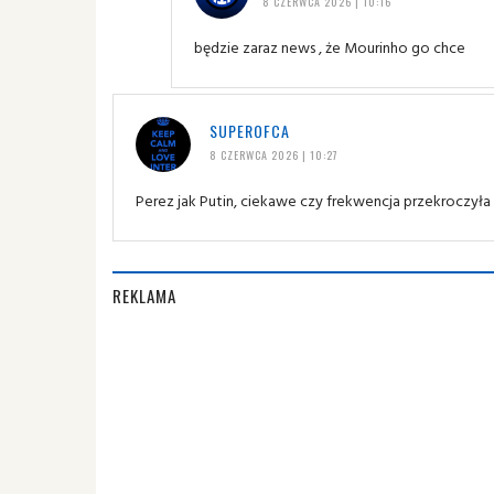
8 CZERWCA 2026 | 10:16
będzie zaraz news , że Mourinho go chce
SUPEROFCA
8 CZERWCA 2026 | 10:27
Perez jak Putin, ciekawe czy frekwencja przekroczył
REKLAMA