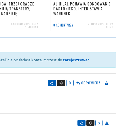
ICA: TRZEJ GRACZE
AL HILAL PONAWIA SONDOWANIE
KUJĄ TRANSFERY,
BASTONIEGO. INTER STAWIA
 NADZIEJĘ
WARUNEK
6 SIERPNIA 2026 | 11:05
21 LIPCA 2026 | 09:25
0 KOMENTARZY
NERIOCORSI
KEJMO
żeli nie posiadasz konta, możesz się
zarejestrować
.
0
ODPOWIEDZ
0