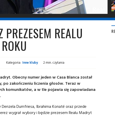
Z PREZESEM REALU
R
 ROKU
i
Kategoria:
Inne kluby
2 min. czytania
Madryt. Obecny numer jeden w Casa Blanca został
, po zakończeniu liczenia głosów. Teraz w
lnych komunikatów, a w tle pojawia się zapowiadana
.
y Denzela Dumfriesa, Ibrahima Konaté oraz przede
Perez wygrał wybory i będzie prezesem Realu Madryt