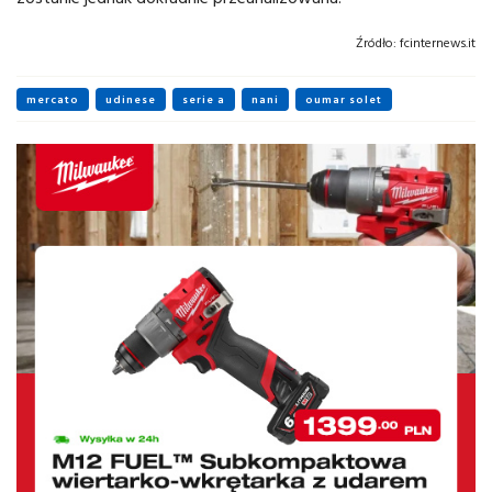
Źródło:
fcinternews.it
mercato
udinese
serie a
nani
oumar solet