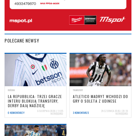
POLECANE NEWSY
OGÓLNA
TRANSFERY
LA REPUBBLICA: TRZEJ GRACZE
ATLETICO MADRYT WCHODZI DO
INTERU BLOKUJĄ TRANSFERY,
GRY O SOLETA Z UDINESE
DERBY DAJĄ NADZIEJĘ
6 SIERPNIA 2026 | 11:05
24 CZERWCA 2026 | 20:19
0 KOMENTARZY
3 KOMENTARZE
NERIOCORSI
NERIOCORSI