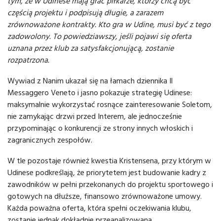
tym, że w Udinese mają grać piłkarze, którzy chcą być
częścią projektu i podpisują długie, a zarazem
zrównoważone kontrakty. Kto gra w Udine, musi być z tego
zadowolony. To powiedziawszy, jeśli pojawi się oferta
uznana przez klub za satysfakcjonującą, zostanie
rozpatrzona.
Wywiad z Nanim ukazał się na łamach dziennika Il
Messaggero Veneto i jasno pokazuje strategię Udinese:
maksymalnie wykorzystać rosnące zainteresowanie Soletom,
nie zamykając drzwi przed Interem, ale jednocześnie
przypominając o konkurencji ze strony innych włoskich i
zagranicznych zespołów.
W tle pozostaje również kwestia Kristensena, przy którym w
Udinese podkreślają, że priorytetem jest budowanie kadry z
zawodników w pełni przekonanych do projektu sportowego i
gotowych na dłuższe, finansowo zrównoważone umowy.
Każda poważna oferta, która spełni oczekiwania klubu,
zostanie jednak dokładnie przeanalizowana.