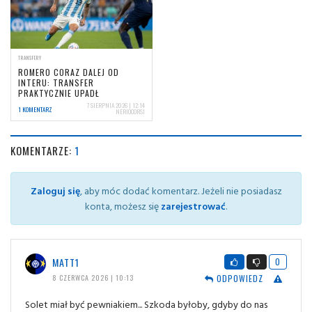
TRANSFERY
ROMERO CORAZ DALEJ OD
INTERU: TRANSFER
PRAKTYCZNIE UPADŁ
7 SIERPNIA 2026 | 12:14
1 KOMENTARZ
NERIOCORSI
KOMENTARZE:
1
Zaloguj się
, aby móc dodać komentarz. Jeżeli nie posiadasz
konta, możesz się
zarejestrować
.
MATT1
0
ODPOWIEDZ
8 CZERWCA 2026 | 10:13
Solet miał być pewniakiem... Szkoda byłoby, gdyby do nas