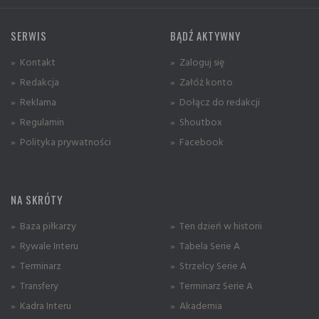
SERWIS
BĄDŹ AKTYWNY
» Kontakt
» Zaloguj się
» Redakcja
» Załóż konto
» Reklama
» Dołącz do redakcji
» Regulamin
» Shoutbox
» Polityka prywatności
» Facebook
NA SKRÓTY
» Baza piłkarzy
» Ten dzień w historii
» Rywale Interu
» Tabela Serie A
» Terminarz
» Strzelcy Serie A
» Transfery
» Terminarz Serie A
» Kadra Interu
» Akademia