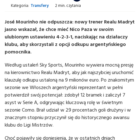
Kategoria:
Transfery
2 min. czytania
José Mourinho nie odpuszcza: nowy trener Realu Madryt
jasno wskazał, że chce mieć Nico Paza w swoim
ulubionym ustawieniu 4-2-3-1, naciskając na działaczy
klubu, aby skorzystali z opcji odkupu argentyńskiego
pomocnika.
Według ustaleń Sky Sports, Mourinho wywiera mocną presję
na kierownictwo Realu Madryt, aby jak najszybciej uruchomić
klauzulę odkupu ustaloną na 9 milionów euro. Po znakomitym
sezonie we Włoszech argentyński reprezentant w pełni
potwierdził swój potencjał: zdobył 12 bramek i zaliczył 7
asyst w Serie A, odgrywając kluczową rolę w świetnym
sezonie Como. Brał udział w 29 procentach goli drużyny i w
znacznym stopniu przyczynił się do historycznego awansu
klubu do Ligi Mistrzów.
Choć pojawiły się doniesienia, że w ostatnich dniach