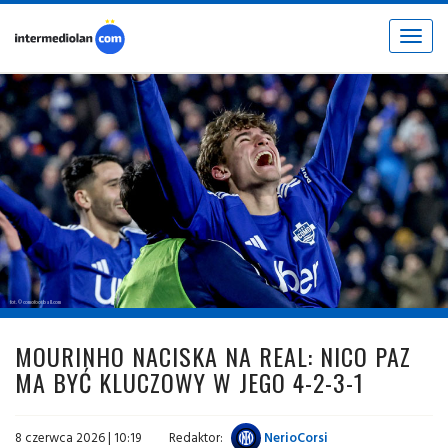
Toggle
navigat
fot. © comofootball.com
MOURINHO NACISKA NA REAL: NICO PAZ
MA BYĆ KLUCZOWY W JEGO 4-2-3-1
8 czerwca 2026 | 10:19
Redaktor:
NerioCorsi