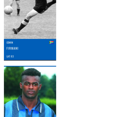
EDWIN
FIRMANI
LAT: 93