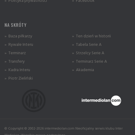
» Polityka prywatności
» Facebook
NA SKRÓTY
» Baza piłkarzy
» Ten dzień w historii
» Rywale Interu
» Tabela Serie A
» Terminarz
» Strzelcy Serie A
» Transfery
» Terminarz Serie A
» Kadra Interu
» Akademia
» Piotr Zieliński
© Copyright © 2002-2026 intermediolan.com Nieoficjalny serwis klubu Inter
Mediolan. Wszelkie prawa zastrzeżone.