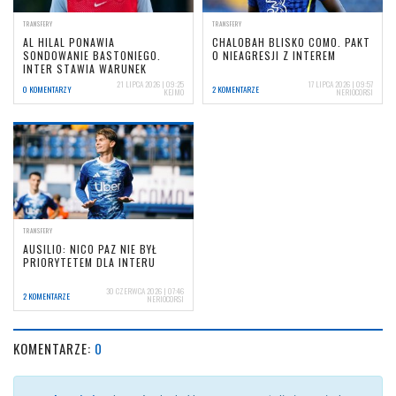
TRANSFERY
TRANSFERY
AL HILAL PONAWIA
CHALOBAH BLISKO COMO. PAKT
SONDOWANIE BASTONIEGO.
O NIEAGRESJI Z INTEREM
INTER STAWIA WARUNEK
21 LIPCA 2026 | 09:25
17 LIPCA 2026 | 09:57
0 KOMENTARZY
2 KOMENTARZE
KEJMO
NERIOCORSI
TRANSFERY
AUSILIO: NICO PAZ NIE BYŁ
PRIORYTETEM DLA INTERU
30 CZERWCA 2026 | 07:46
2 KOMENTARZE
NERIOCORSI
KOMENTARZE:
0