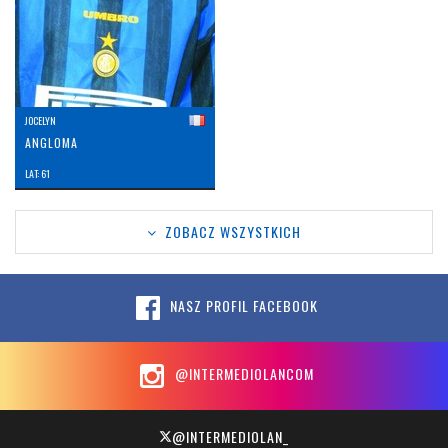
JOCELYN
ANGLOMA
LAT: 61
ZOBACZ WSZYSTKICH
NASZ PROFIL FACEBOOK
@INTERMEDIOLANCOM
@INTERMEDIOLAN_