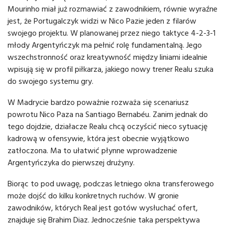
Mourinho miał już rozmawiać z zawodnikiem, równie wyraźne
jest, że Portugalczyk widzi w Nico Pazie jeden z filarów
swojego projektu. W planowanej przez niego taktyce 4-2-3-1
młody Argentyńczyk ma pełnić rolę fundamentalną. Jego
wszechstronność oraz kreatywność między liniami idealnie
wpisują się w profil piłkarza, jakiego nowy trener Realu szuka
do swojego systemu gry.
W Madrycie bardzo poważnie rozważa się scenariusz
powrotu Nico Paza na Santiago Bernabéu. Zanim jednak do
tego dojdzie, działacze Realu chcą oczyścić nieco sytuację
kadrową w ofensywie, która jest obecnie wyjątkowo
zatłoczona. Ma to ułatwić płynne wprowadzenie
Argentyńczyka do pierwszej drużyny.
Biorąc to pod uwagę, podczas letniego okna transferowego
może dojść do kilku konkretnych ruchów. W gronie
zawodników, których Real jest gotów wysłuchać ofert,
znajduje się Brahim Diaz. Jednocześnie taka perspektywa