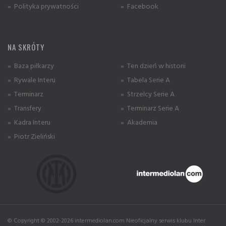
» Polityka prywatności
» Facebook
NA SKRÓTY
» Baza piłkarzy
» Ten dzień w historii
» Rywale Interu
» Tabela Serie A
» Terminarz
» Strzelcy Serie A
» Transfery
» Terminarz Serie A
» Kadra Interu
» Akademia
» Piotr Zieliński
© Copyright © 2002-2026 intermediolan.com Nieoficjalny serwis klubu Inter