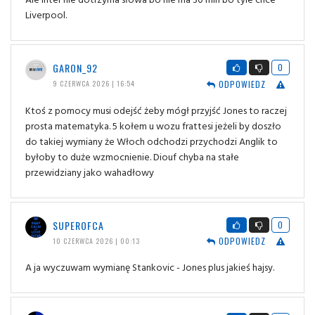
Liverpool.
GARON_92
0
ODPOWIEDZ
9 CZERWCA 2026 | 16:54
Ktoś z pomocy musi odejść żeby mógł przyjść Jones to raczej
prosta matematyka. 5 kołem u wozu frattesi jeżeli by doszło
do takiej wymiany że Włoch odchodzi przychodzi Anglik to
byłoby to duże wzmocnienie. Diouf chyba na stałe
przewidziany jako wahadłowy
SUPEROFCA
0
ODPOWIEDZ
10 CZERWCA 2026 | 00:13
A ja wyczuwam wymianę Stankovic - Jones plus jakieś hajsy.