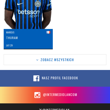
MARCUS
THURAM
LAT: 29
ZOBACZ WSZYSTKICH
NASZ PROFIL FACEBOOK
@INTERMEDIOLANCOM
@INTERMEDIOLAN_