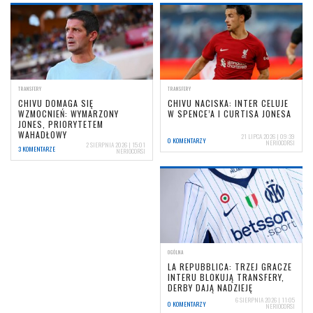
TRANSFERY
TRANSFERY
CHIVU DOMAGA SIĘ
CHIVU NACISKA: INTER CELUJE
WZMOCNIEŃ: WYMARZONY
W SPENCE’A I CURTISA JONESA
JONES, PRIORYTETEM
WAHADŁOWY
21 LIPCA 2026 | 09:39
0 KOMENTARZY
NERIOCORSI
2 SIERPNIA 2026 | 15:01
3 KOMENTARZE
NERIOCORSI
OGÓLNA
LA REPUBBLICA: TRZEJ GRACZE
INTERU BLOKUJĄ TRANSFERY,
DERBY DAJĄ NADZIEJĘ
6 SIERPNIA 2026 | 11:05
0 KOMENTARZY
NERIOCORSI