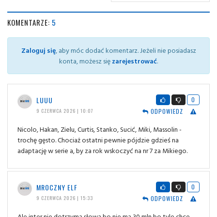
KOMENTARZE:
5
Zaloguj się
, aby móc dodać komentarz. Jeżeli nie posiadasz
konta, możesz się
zarejestrować
.
LUUU
0
ODPOWIEDZ
9 CZERWCA 2026 | 10:07
Nicolo, Hakan, Zielu, Curtis, Stanko, Sucić, Miki, Massolin -
trochę gęsto. Chociaż ostatni pewnie pójdzie gdzieś na
adaptację w serie a, by za rok wskoczyć na nr 7 za Mikiego.
MROCZNY ELF
0
ODPOWIEDZ
9 CZERWCA 2026 | 15:33
Ale inter nie dotrzyma słowa bo nie ma 30 mln bo tyle chce