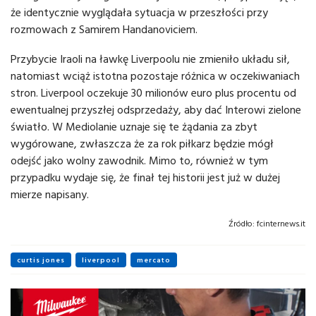
że identycznie wyglądała sytuacja w przeszłości przy
rozmowach z Samirem Handanoviciem.
Przybycie Iraoli na ławkę Liverpoolu nie zmieniło układu sił,
natomiast wciąż istotna pozostaje różnica w oczekiwaniach
stron. Liverpool oczekuje 30 milionów euro plus procentu od
ewentualnej przyszłej odsprzedaży, aby dać Interowi zielone
światło. W Mediolanie uznaje się te żądania za zbyt
wygórowane, zwłaszcza że za rok piłkarz będzie mógł
odejść jako wolny zawodnik. Mimo to, również w tym
przypadku wydaje się, że finał tej historii jest już w dużej
mierze napisany.
Źródło:
fcinternews.it
curtis jones
liverpool
mercato