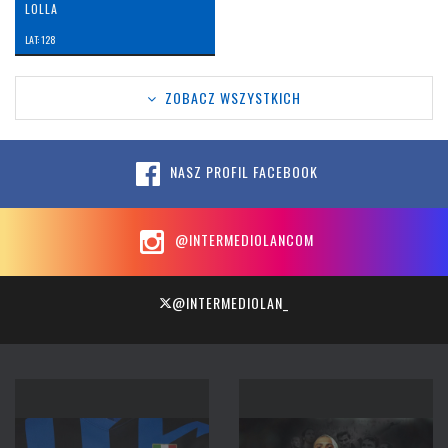
LOLLA
LAT: 128
ZOBACZ WSZYSTKICH
NASZ PROFIL FACEBOOK
@INTERMEDIOLANCOM
@INTERMEDIOLAN_