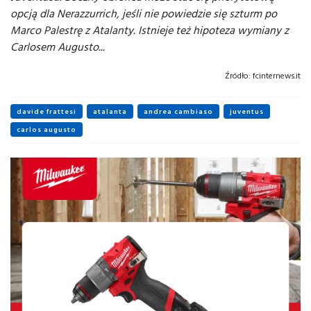
opcją dla Nerazzurrich, jeśli nie powiedzie się szturm po
Marco Palestrę z Atalanty. Istnieje też hipoteza wymiany z
Carlosem Augusto...
Źródło:
fcinternews.it
davide frattesi
atalanta
andrea cambiaso
juventus
carlos augusto