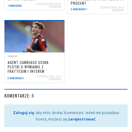
PROCENT
4 SIERPNIA 2026 | 09:42
1 KOMENTARZ
NERIOCORSI
3 SIERPNIA 2026 | 10:39
0 KOMENTARZY
NERIOCORSI
TRANSFERY
AGENT CAMBIASO UCINA
PLOTKI O WYMIANIE Z
FRATTESIM I INTEREM
7 SIERPNIA 2026 | 10:12
0 KOMENTARZY
NERIOCORSI
KOMENTARZE:
8
Zaloguj się
, aby móc dodać komentarz. Jeżeli nie posiadasz
konta, możesz się
zarejestrować
.