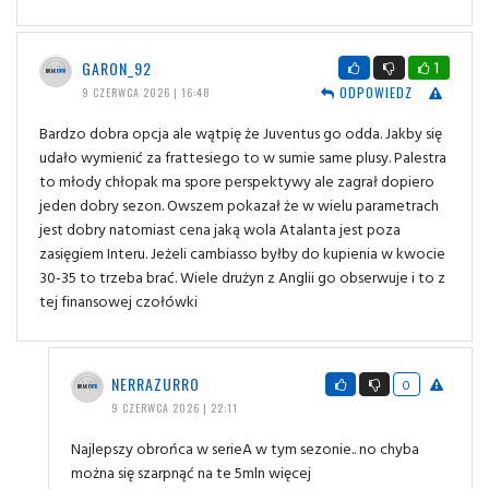
GARON_92
1
ODPOWIEDZ
9 CZERWCA 2026 | 16:48
Bardzo dobra opcja ale wątpię że Juventus go odda. Jakby się
udało wymienić za frattesiego to w sumie same plusy. Palestra
to młody chłopak ma spore perspektywy ale zagrał dopiero
jeden dobry sezon. Owszem pokazał że w wielu parametrach
jest dobry natomiast cena jaką wola Atalanta jest poza
zasięgiem Interu. Jeżeli cambiasso byłby do kupienia w kwocie
30-35 to trzeba brać. Wiele drużyn z Anglii go obserwuje i to z
tej finansowej czołówki
NERRAZURRO
0
9 CZERWCA 2026 | 22:11
Najlepszy obrońca w serieA w tym sezonie.. no chyba
można się szarpnąć na te 5mln więcej