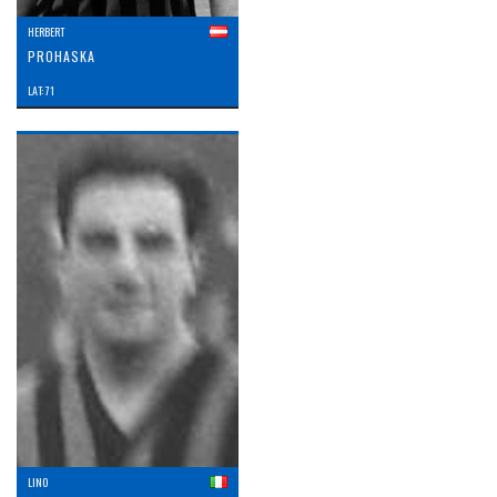
HERBERT
PROHASKA
LAT: 71
LINO