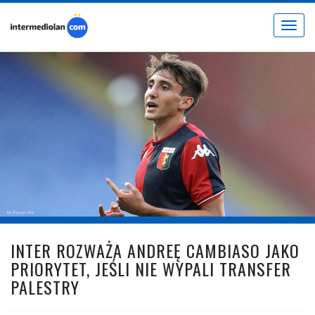
Toggle
navigat
fot. © genoacfc.it
INTER ROZWAŻA ANDREĘ CAMBIASO JAKO
PRIORYTET, JEŚLI NIE WYPALI TRANSFER
PALESTRY