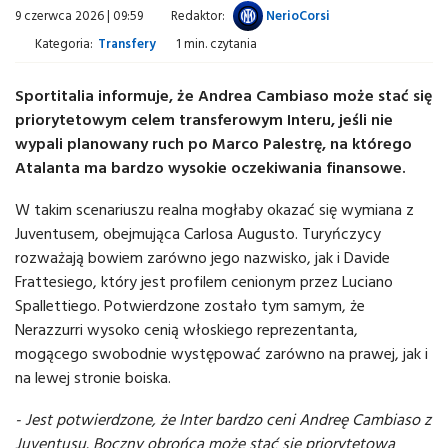
9 czerwca 2026 | 09:59
Redaktor:
NerioCorsi
Kategoria:
Transfery
1 min. czytania
Sportitalia informuje, że Andrea Cambiaso może stać się
priorytetowym celem transferowym Interu, jeśli nie
wypali planowany ruch po Marco Palestrę, na którego
Atalanta ma bardzo wysokie oczekiwania finansowe.
W takim scenariuszu realna mogłaby okazać się wymiana z
Juventusem, obejmująca Carlosa Augusto. Turyńczycy
rozważają bowiem zarówno jego nazwisko, jak i Davide
Frattesiego, który jest profilem cenionym przez Luciano
Spallettiego. Potwierdzone zostało tym samym, że
Nerazzurri wysoko cenią włoskiego reprezentanta,
mogącego swobodnie występować zarówno na prawej, jak i
na lewej stronie boiska.
- Jest potwierdzone, że Inter bardzo ceni Andreę Cambiaso z
Juventusu. Boczny obrońca może stać się priorytetową