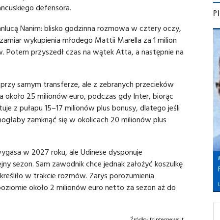
ancuskiego defensora.
P
anlucą Nanim: blisko godzinna rozmowa w cztery oczy,
 zamiar wykupienia młodego Mattii Marella za 1 milion
w. Potem przyszedł czas na wątek Atta, a następnie na
b przy samym transferze, ale z zebranych przecieków
a około 25 milionów euro, podczas gdy Inter, biorąc
je z pułapu 15–17 milionów plus bonusy, dlatego jeśli
mogłaby zamknąć się w okolicach 20 milionów plus
wygasa w 2027 roku, ale Udinese dysponuje
jny sezon. Sam zawodnik chce jednak założyć koszulkę
kreśliło w trakcie rozmów. Zarys porozumienia
L
oziomie około 2 milionów euro netto za sezon aż do
Źródło:
fcinternews.it