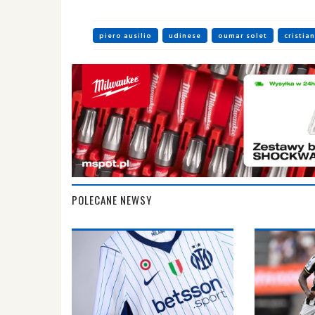
piero ausilio
udinese
oumar solet
cristian
POLECANE NEWSY