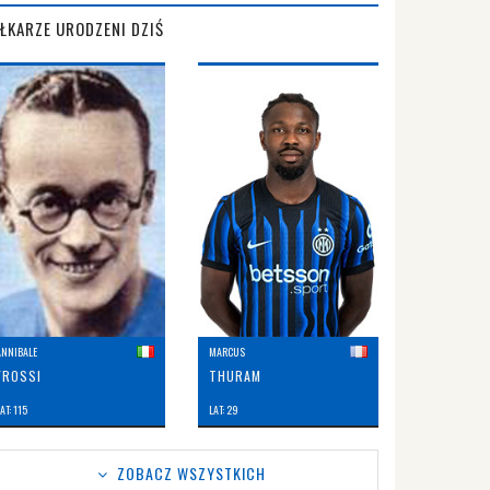
IŁKARZE URODZENI DZIŚ
ANNIBALE
MARCUS
FROSSI
THURAM
AT: 115
LAT: 29
ZOBACZ WSZYSTKICH