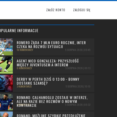
ZAŁÓŻ KONTO
ZALOGUJ SIĘ
OPULARNE INFORMACJE
ROMERO ŻĄDA 7 MLN EURO ROCZNIE, INTER
CZEKA NA ROZWÓJ SYTUACJI
10 KOMENTARZY
5 SIERPNIA 2026 | 09:45
AGENT NICO GONZALEZA: PRZYSZŁOŚĆ
MIĘDZY JUVENTUSEM A INTEREM
0 KOMENTARZY
5 SIERPNIA 2026 | 00:13
DERBY W PERTH DZIŚ O 13:00 - BONNY
DOSTANIE SZANSĘ?
3 KOMENTARZE
5 SIERPNIA 2026 | 10:19
ROMANO: CALHANOGLU ZOSTAJE W INTERZE,
ALE NA RAZIE BEZ ROZMÓW O NOWYM
KONTRAKCIE
1 KOMENTARZ
5 SIERPNIA 2026 | 09:32
ROMANO: MOŻLIWE SZYBKIE PRZEDŁUŻENIE