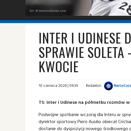
fot. © intermediolan.com
INTER I UDINESE 
SPRAWIE SOLETA 
KWOCIE
10 czerwca 2026 | 09:39
Redaktor:
NerioCors
TS: Inter i Udinese na półmetku rozmów w 
Podwójne spotkanie wczoraj dla Interu w spraw
dyrektor sportowy Piero Ausilio obiecał Crist
dostanie do dyspozycji nowego środkowego ob