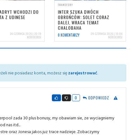
TRANSFERY
MADRYT WCHODZI DO
INTER SZUKA DWÓCH
TA Z UDINESE
OBROŃCÓW: SOLET CORAZ
DALEJ, WRACA TEMAT
CHALOBAHA
24 CZERWCA 2026 | 20:19
29 CZERWCA 2026 | 10:04
0 KOMENTARZY
NERIOCORSI
NERIOCORSI
żeli nie posiadasz konta, możesz się
zarejestrować
.
0
ODPOWIEDZ
iverpool zada 30 plus bonusy, my obawiam sie, ze wyciagniemy
 nas itd...
lestre oraz Jonesa jakos juz trace nadzieje. Zobaczymy