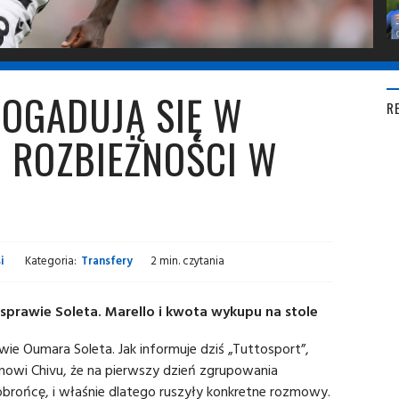
DOGADUJĄ SIĘ W
R
- ROZBIEŻNOŚCI W
i
Kategoria:
Transfery
2 min. czytania
sprawie Soleta. Marello i kwota wykupu na stole
ie Oumara Soleta. Jak informuje dziś „Tuttosport”,
ianowi Chivu, że na pierwszy dzień zgrupowania
rońcę, i właśnie dlatego ruszyły konkretne rozmowy.