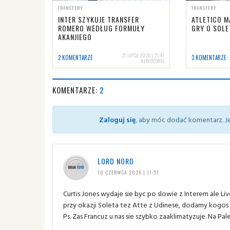
TRANSFERY
TRANSFERY
INTER SZYKUJE TRANSFER
ATLETICO 
ROMERO WEDŁUG FORMUŁY
GRY O SOLE
AKANJIEGO
27 LIPCA 2026 | 21:41
2 KOMENTARZE
3 KOMENTARZE
NERIOCORSI
KOMENTARZE:
2
Zaloguj się
, aby móc dodać komentarz. Je
LORD NORD
10 CZERWCA 2026 | 11:51
Curtis Jones wydaje sie byc po slowie z Interem ale L
przy okazji Soleta tez Atte z Udinese, dodamy kogos od
Ps. Zas Francuz u nas sie szybko zaaklimatyzuje. Na Pa