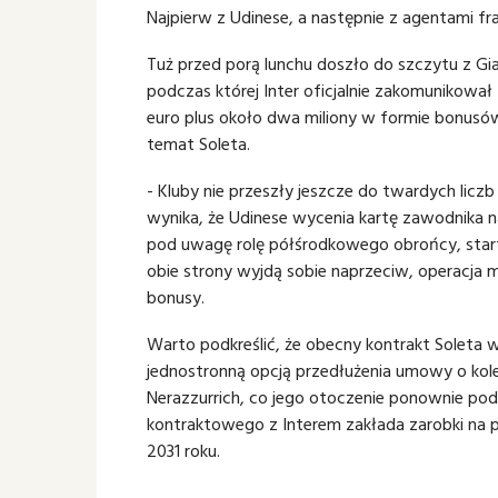
Najpierw z Udinese, a następnie z agentami fr
Tuż przed porą lunchu doszło do szczytu z Gi
podczas której Inter oficjalnie zakomunikował
euro plus około dwa miliony w formie bonusó
temat Soleta.
- Kluby nie przeszły jeszcze do twardych licz
wynika, że Udinese wycenia kartę zawodnika n
pod uwagę rolę półśrodkowego obrońcy, startu
obie strony wyjdą sobie naprzeciw, operacja 
bonusy.
Warto podkreślić, że obecny kontrakt Soleta 
jednostronną opcją przedłużenia umowy o kole
Nerazzurrich, co jego otoczenie ponownie pod
kontraktowego z Interem zakłada zarobki na p
2031 roku.