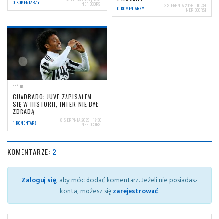
0 KOMENTARZY
NERIOCORSI
3 SIERPNIA 2026 | 10:39
0 KOMENTARZY
NERIOCORSI
OGÓLNA
CUADRADO: JUVE ZAPISAŁEM
SIĘ W HISTORII, INTER NIE BYŁ
ZDRADĄ
8 SIERPNIA 2026 | 17:30
1 KOMENTARZ
NERIOCORSI
KOMENTARZE:
2
Zaloguj się
, aby móc dodać komentarz. Jeżeli nie posiadasz
konta, możesz się
zarejestrować
.