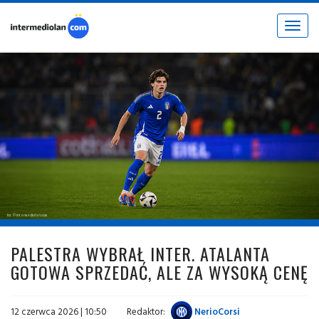
Toggle
navigat
fot. © intermediolan.com
PALESTRA WYBRAŁ INTER. ATALANTA
GOTOWA SPRZEDAĆ, ALE ZA WYSOKĄ CENĘ
12 czerwca 2026 | 10:50
Redaktor:
NerioCorsi