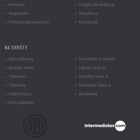
» Reklama
» Dołącz do redakcji
» Regulamin
» Shoutbox
» Polityka prywatności
» Facebook
NA SKRÓTY
» Baza piłkarzy
» Ten dzień w historii
» Rywale Interu
» Tabela Serie A
» Terminarz
» Strzelcy Serie A
» Transfery
» Terminarz Serie A
» Kadra Interu
» Akademia
» Piotr Zieliński