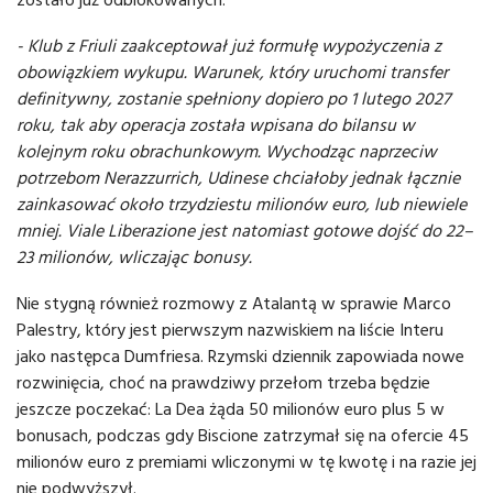
- Klub z Friuli zaakceptował już formułę wypożyczenia z
obowiązkiem wykupu. Warunek, który uruchomi transfer
definitywny, zostanie spełniony dopiero po 1 lutego 2027
roku, tak aby operacja została wpisana do bilansu w
kolejnym roku obrachunkowym. Wychodząc naprzeciw
potrzebom Nerazzurrich, Udinese chciałoby jednak łącznie
zainkasować około trzydziestu milionów euro, lub niewiele
mniej. Viale Liberazione jest natomiast gotowe dojść do 22–
23 milionów, wliczając bonusy.
Nie stygną również rozmowy z Atalantą w sprawie Marco
Palestry, który jest pierwszym nazwiskiem na liście Interu
jako następca Dumfriesa. Rzymski dziennik zapowiada nowe
rozwinięcia, choć na prawdziwy przełom trzeba będzie
jeszcze poczekać: La Dea żąda 50 milionów euro plus 5 w
bonusach, podczas gdy Biscione zatrzymał się na ofercie 45
milionów euro z premiami wliczonymi w tę kwotę i na razie jej
nie podwyższył.