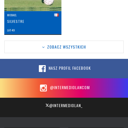
MICKAEL
SILVESTRE
LAT: 49
ZOBACZ WSZYSTKICH
NASZ PROFIL FACEBOOK
@INTERMEDIOLANCOM
@INTERMEDIOLAN_