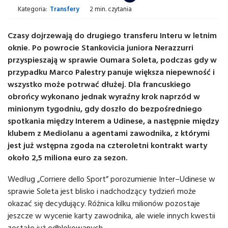
Kategoria:
Transfery
2 min. czytania
Czasy dojrzewają do drugiego transferu Interu w letnim
oknie. Po powrocie Stankovicia juniora Nerazzurri
przyspieszają w sprawie Oumara Soleta, podczas gdy w
przypadku Marco Palestry panuje większa niepewność i
wszystko może potrwać dłużej. Dla francuskiego
obrońcy wykonano jednak wyraźny krok naprzód w
minionym tygodniu, gdy doszło do bezpośredniego
spotkania między Interem a Udinese, a następnie między
klubem z Mediolanu a agentami zawodnika, z którymi
jest już wstępna zgoda na czteroletni kontrakt warty
około 2,5 miliona euro za sezon.
Według „Corriere dello Sport” porozumienie Inter–Udinese w
sprawie Soleta jest blisko i nadchodzący tydzień może
okazać się decydujący. Różnica kilku milionów pozostaje
jeszcze w wycenie karty zawodnika, ale wiele innych kwestii
zostało już odblokowanych.