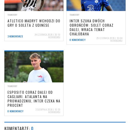
TRANSFERY
TRANSFERY
ATLETICO MADRYT WCHODZI DO
INTER SZUKA DWÓCH
GRY O SOLETA Z UDINESE
OBROŃCÓW: SOLET CORAZ
DALEJ, WRACA TEMAT
CHALOBAHA
24 CZERWCA 2026 | 20:19
3 KOMENTARZE
NERIOCORSI
29 CZERWCA 2026 | 10:04
0 KOMENTARZY
NERIOCORSI
TRANSFERY
ESPOSITO CORAZ DALEJ OD
CAGLIARI. ATALANTA NA
PROWADZENIU, INTER CZEKA NA
PROCENT
3 SIERPNIA 2026 | 10:39
0 KOMENTARZY
NERIOCORSI
KOMENTARZE:
0