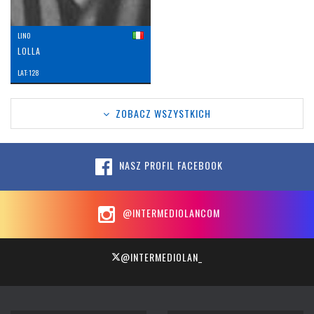
LINO
LOLLA
LAT: 128
ZOBACZ WSZYSTKICH
NASZ PROFIL FACEBOOK
@INTERMEDIOLANCOM
@INTERMEDIOLAN_