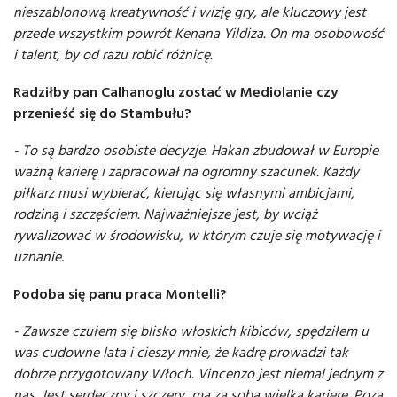
nieszablonową kreatywność i wizję gry, ale kluczowy jest
przede wszystkim powrót Kenana Yildiza. On ma osobowość
i talent, by od razu robić różnicę.
Radziłby pan Calhanoglu zostać w Mediolanie czy
przenieść się do Stambułu?
- To są bardzo osobiste decyzje. Hakan zbudował w Europie
ważną karierę i zapracował na ogromny szacunek. Każdy
piłkarz musi wybierać, kierując się własnymi ambicjami,
rodziną i szczęściem. Najważniejsze jest, by wciąż
rywalizować w środowisku, w którym czuje się motywację i
uznanie.
Podoba się panu praca Montelli?
- Zawsze czułem się blisko włoskich kibiców, spędziłem u
was cudowne lata i cieszy mnie, że kadrę prowadzi tak
dobrze przygotowany Włoch. Vincenzo jest niemal jednym z
nas. Jest serdeczny i szczery, ma za sobą wielką karierę. Poza