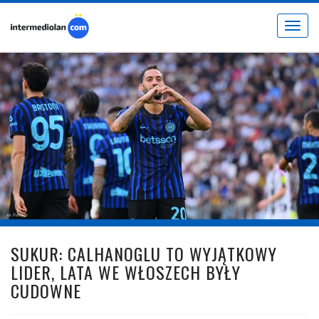
Toggle
navigat
fot. © inter.it
SUKUR: CALHANOGLU TO WYJĄTKOWY
LIDER, LATA WE WŁOSZECH BYŁY
CUDOWNE