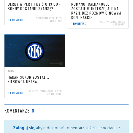
DERBY W PERTH DZIŚ O 13:00 -
ROMANO: CALHANOGLU
BONNY DOSTANIE SZANSĘ?
ZOSTAJE W INTERZE, ALE NA
RAZIE BEZ ROZMÓW O NOWYM
KONTRAKCIE
5 SIERPNIA 2026 | 10:19
3 KOMENTARZE
NERIOCORSI
5 SIERPNIA 2026 | 09:32
1 KOMENTARZ
NERIOCORSI
OGÓLNA
HAKAN SUKUR ZOSTAŁ...
KIEROWCĄ UBERA
21 PAŹDZIERNIKA 2022 | 09:00
3 KOMENTARZE
MACIEJ PAWUL
KOMENTARZE:
0
Zaloguj się
, aby móc dodać komentarz. Jeżeli nie posiadasz