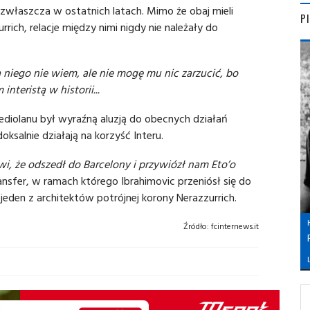
, zwłaszcza w ostatnich latach. Mimo że obaj mieli
P
ch, relacje między nimi nigdy nie należały do
 niego nie wiem, ale nie mogę mu nic zarzucić, bo
nteristą w historii...
diolanu był wyraźną aluzją do obecnych działań
salnie działają na korzyść Interu.
i, że odszedł do Barcelony i przywiózł nam Eto’o
ansfer, w ramach którego Ibrahimovic przeniósł się do
 jeden z architektów potrójnej korony Nerazzurrich.
Źródło:
fcinternews.it
L