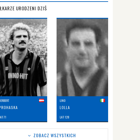
IŁKARZE URODZENI DZIŚ
HERBERT
LINO
PROHASKA
LOLLA
AT: 71
LAT: 128
ZOBACZ WSZYSTKICH