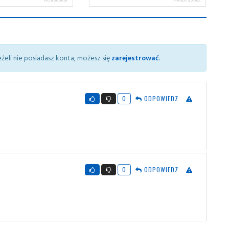
żeli nie posiadasz konta, możesz się
zarejestrować
.
0
ODPOWIEDZ
0
ODPOWIEDZ