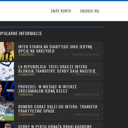
ZAŁÓŻ KONTO
ZALOGUJ SIĘ
OPULARNE INFORMACJE
INTER STAWIA NA DIABY’EGO JAKO JEDYNĄ
OPCJĘ NA SKRZYDŁO
2 KOMENTARZE
6 SIERPNIA 2026 | 11:05
LA REPUBBLICA: TRZEJ GRACZE INTERU
BLOKUJĄ TRANSFERY, DERBY DAJĄ NADZIEJĘ
0 KOMENTARZY
6 SIERPNIA 2026 | 11:05
PROVEDEL: W MIESIĄC W INTERZE
ZROZUMIAŁEM JEDNĄ RZECZ
1 KOMENTARZ
7 SIERPNIA 2026 | 12:14
ROMERO CORAZ DALEJ OD INTERU: TRANSFER
PRAKTYCZNIE UPADŁ
5 KOMENTARZY
7 SIERPNIA 2026 | 12:14
DERBY W PERTH OBNAŻA BRAKI KADROWE.