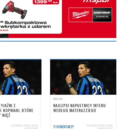
OGÓLNA
ZYJAŹNI Z
NAJLEPSI NAPASTNICY INTERU
: KOPNIAKI, KTÓRE
WEDŁUG MATERAZZIEGO
 WIĘŹ
2 CZERWCA 2026 | 18:06
15 LUTEGO 2024 | 14:50
11 KOMENTARZY
NERIOCORSI
MAREK SUDOŁ