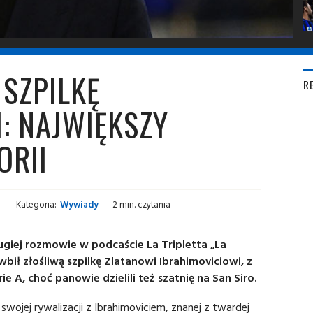
 SZPILKĘ
R
: NAJWIĘKSZY
ORII
Kategoria:
Wywiady
2 min. czytania
ługiej rozmowie w podcaście La Tripletta „La
wbił złośliwą szpilkę Zlatanowi Ibrahimoviciowi, z
ie A, choć panowie dzielili też szatnię na San Siro.
ojej rywalizacji z Ibrahimoviciem, znanej z twardej