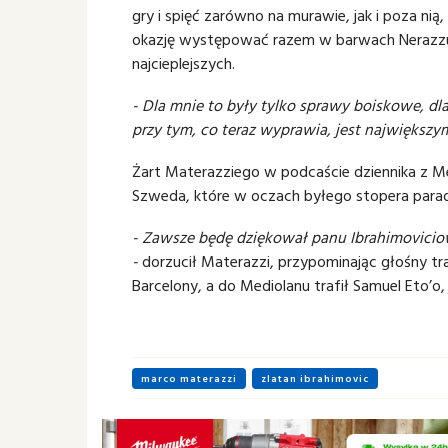
gry i spięć zarówno na murawie, jak i poza nią
okazję występować razem w barwach Nerazzurri
najcieplejszych.
- Dla mnie to były tylko sprawy boiskowe, dla
przy tym, co teraz wyprawia, jest największym i
Żart Materazziego w podcaście dziennika z Me
Szweda, które w oczach byłego stopera paradok
- Zawsze będę dziękował panu Ibrahimoviciow
-
dorzucił Materazzi, przypominając głośny tr
Barcelony, a do Mediolanu trafił Samuel Eto’o,
marco materazzi
zlatan ibrahimovic