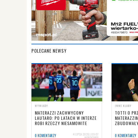
POLECANE NEWSY
WYWIADY
INNE KLUBY
MATERAZZI ZACHWYCONY
TOTTI O PR
LAUTARO: PO LATACH W INTERZE
MATERAZZIM
ROBI RZECZY NIESAMOWITE
ZBUDOWAŁY
4 LIPCA 2026 | 09:07
0 KOMENTARZY
0 KOMENTARZY
NERIOCORSI