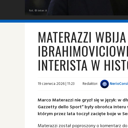
fot. © inter.it
MATERAZZI WBIJA
IBRAHIMOVICIOWI
INTERISTA W HIST
19 czerwca 2026 | 11:23
Redaktor:
NerioCorsi
Marco Materazzi nie gryzł się w język: w d
Gazzetty dello Sport” były obrońca Interu 
którym przez lata toczył zacięte boje w Ser
Materazzi został poproszony o komentarz do sw