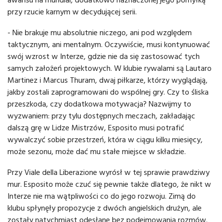
przy rzucie karnym w decydującej serii.
- Nie brakuje mu absolutnie niczego, ani pod względem
taktycznym, ani mentalnym. Oczywiście, musi kontynuować
swój wzrost w Interze, gdzie nie da się zastosować tych
samych założeń projektowych. W klubie rywalami są Lautaro
Martinez i Marcus Thuram, dwaj piłkarze, którzy wyglądają,
jakby zostali zaprogramowani do wspólnej gry. Czy to śliska
przeszkoda, czy dodatkowa motywacja? Nazwijmy to
wyzwaniem: przy tylu dostępnych meczach, zakładając
dalszą grę w Lidze Mistrzów, Esposito musi potrafić
wywalczyć sobie przestrzeń, która w ciągu kilku miesięcy,
może sezonu, może dać mu stałe miejsce w składzie.
Przy Viale della Liberazione wyrósł w tej sprawie prawdziwy
mur. Esposito może czuć się pewnie także dlatego, że nikt w
Interze nie ma wątpliwości co do jego rozwoju. Zimą do
klubu spłynęły propozycje z dwóch angielskich drużyn, ale
zostały natychmiast odesłane bez podejmowania rozmów.