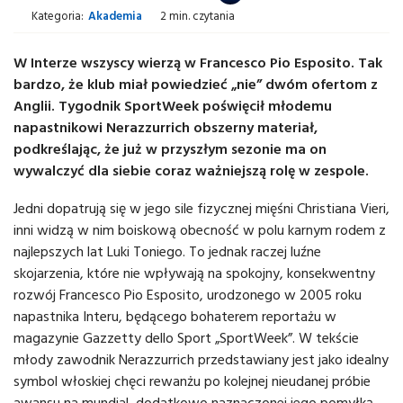
Kategoria:
Akademia
2 min. czytania
W Interze wszyscy wierzą w Francesco Pio Esposito. Tak
bardzo, że klub miał powiedzieć „nie” dwóm ofertom z
Anglii. Tygodnik SportWeek poświęcił młodemu
napastnikowi Nerazzurrich obszerny materiał,
podkreślając, że już w przyszłym sezonie ma on
wywalczyć dla siebie coraz ważniejszą rolę w zespole.
Jedni dopatrują się w jego sile fizycznej mięśni Christiana Vieri,
inni widzą w nim boiskową obecność w polu karnym rodem z
najlepszych lat Luki Toniego. To jednak raczej luźne
skojarzenia, które nie wpływają na spokojny, konsekwentny
rozwój Francesco Pio Esposito, urodzonego w 2005 roku
napastnika Interu, będącego bohaterem reportażu w
magazynie Gazzetty dello Sport „SportWeek”. W tekście
młody zawodnik Nerazzurrich przedstawiany jest jako idealny
symbol włoskiej chęci rewanżu po kolejnej nieudanej próbie
awansu na mundial, dodatkowo naznaczonej jego pomyłką