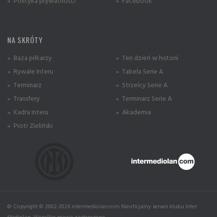
» Polityka prywatności
» Facebook
NA SKRÓTY
» Baza piłkarzy
» Ten dzień w historii
» Rywale Interu
» Tabela Serie A
» Terminarz
» Strzelcy Serie A
» Transfery
» Terminarz Serie A
» Kadra Interu
» Akademia
» Piotr Zieliński
© Copyright © 2002-2026 intermediolan.com Nieoficjalny serwis klubu Inter
Mediolan. Wszelkie prawa zastrzeżone.