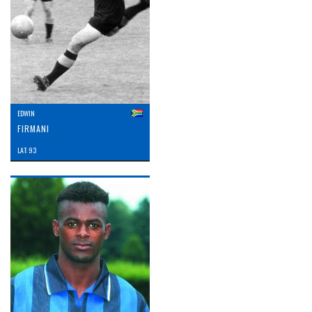
EDWIN
FIRMANI
LAT: 93