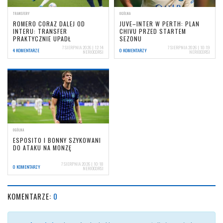
TRANSFERY
OGÓLNA
ROMERO CORAZ DALEJ OD
JUVE–INTER W PERTH: PLAN
INTERU: TRANSFER
CHIVU PRZED STARTEM
PRAKTYCZNIE UPADŁ
SEZONU
7 SIERPNIA 2026 | 12:14
7 SIERPNIA 2026 | 10:19
4 KOMENTARZE
0 KOMENTARZY
NERIOCORSI
NERIOCORSI
OGÓLNA
ESPOSITO I BONNY SZYKOWANI
DO ATAKU NA MONZĘ
7 SIERPNIA 2026 | 10:18
0 KOMENTARZY
NERIOCORSI
KOMENTARZE:
0