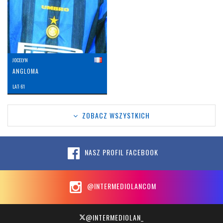
JOCELYN
ANGLOMA
LAT: 61
ZOBACZ WSZYSTKICH
NASZ PROFIL FACEBOOK
@INTERMEDIOLANCOM
@INTERMEDIOLAN_