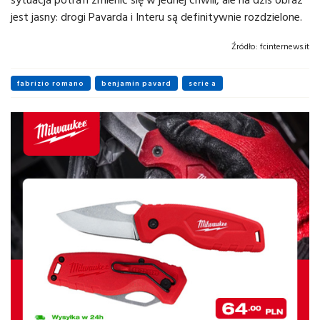
jest jasny: drogi Pavarda i Interu są definitywnie rozdzielone.
Źródło:
fcinternews.it
fabrizio romano
benjamin pavard
serie a