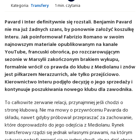
Kategoria:
Transfery
1 min. czytania
Pavard i Inter definitywnie się rozstali. Benjamin Pavard
nie ma już żadnych szans, by ponownie założyć koszulkę
Interu. Jak poinformował Fabrizio Romano w swoim
najnowszym materiale opublikowanym na kanale
YouTube, francuski obrońca, po rozczarowującym
sezonie w Marsylii zakończonym brakiem wykupu,
formalnie wrócił co prawda do klubu z Mediolanu i znów
jest piłkarzem Nerazzurrich, ale tylko przejściowo.
Kierownictwo Interu podjęło decyzję o jego sprzedaży i
kontynuuje poszukiwania nowego klubu dla zawodnika.
To całkowite zerwanie relacji, przynajmniej jeśli chodzi o
stronę klubową. Nie ma mowy o przywróceniu Pavarda do
składu, nawet gdyby próbował przepraszać za zachowanie,
które doprowadziło do jego odejścia z Mediolanu. Rynek
transferowy rządzi się jednak własnymi prawami, na którym
sytuacja potrafi zmienić się w jednej chwili, ale na dziś obraz