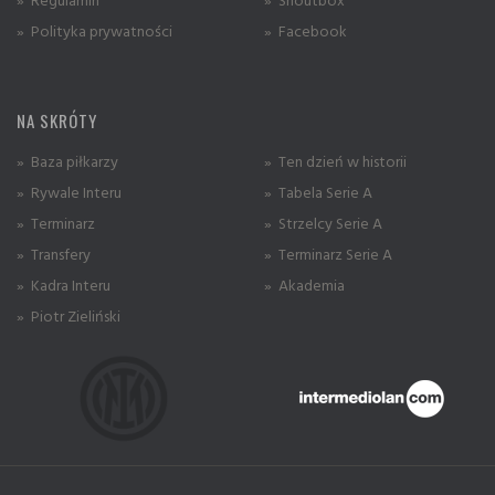
» Polityka prywatności
» Facebook
NA SKRÓTY
» Baza piłkarzy
» Ten dzień w historii
» Rywale Interu
» Tabela Serie A
» Terminarz
» Strzelcy Serie A
» Transfery
» Terminarz Serie A
» Kadra Interu
» Akademia
» Piotr Zieliński