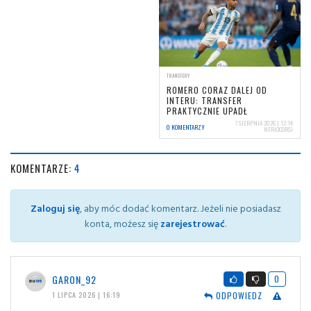
TRANSFERY
ROMERO CORAZ DALEJ OD
INTERU: TRANSFER
PRAKTYCZNIE UPADŁ
7 SIERPNIA 2026 | 12:14
0 KOMENTARZY
NERIOCORSI
KOMENTARZE:
4
Zaloguj się
, aby móc dodać komentarz. Jeżeli nie posiadasz
konta, możesz się
zarejestrować
.
GARON_92
0
ODPOWIEDZ
1 LIPCA 2026 | 16:19