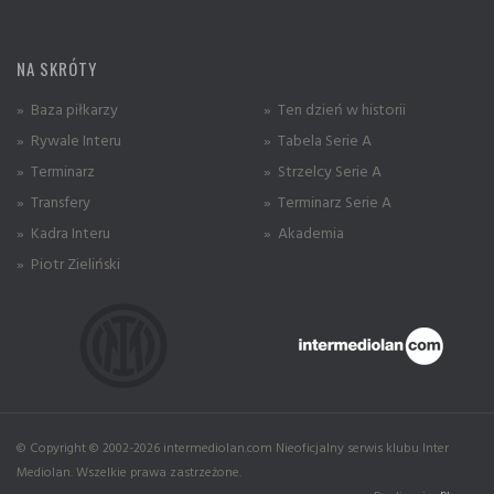
NA SKRÓTY
» Baza piłkarzy
» Ten dzień w historii
» Rywale Interu
» Tabela Serie A
» Terminarz
» Strzelcy Serie A
» Transfery
» Terminarz Serie A
» Kadra Interu
» Akademia
» Piotr Zieliński
© Copyright © 2002-2026 intermediolan.com Nieoficjalny serwis klubu Inter
Mediolan. Wszelkie prawa zastrzeżone.