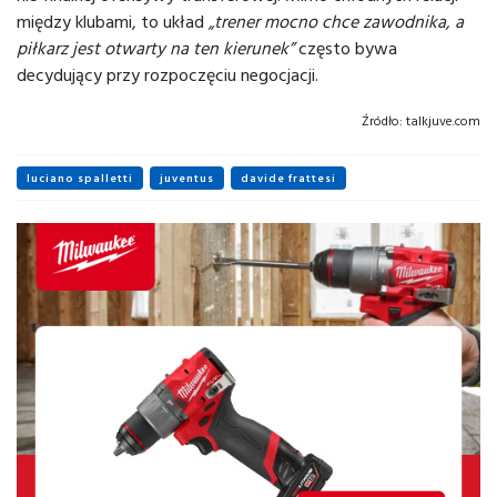
między klubami, to układ
„trener mocno chce zawodnika, a
piłkarz jest otwarty na ten kierunek”
często bywa
decydujący przy rozpoczęciu negocjacji.
Źródło:
talkjuve.com
luciano spalletti
juventus
davide frattesi