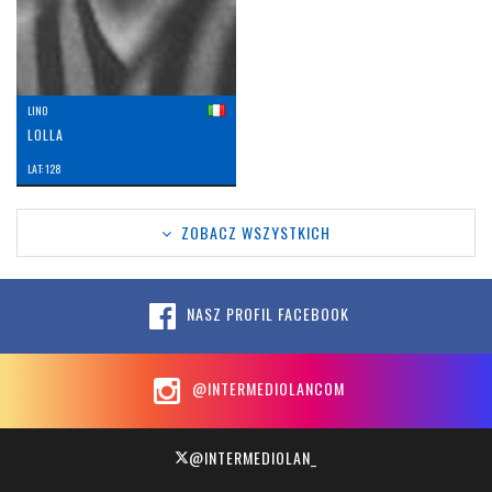
LINO
LOLLA
LAT: 128
ZOBACZ WSZYSTKICH
NASZ PROFIL FACEBOOK
@INTERMEDIOLANCOM
@INTERMEDIOLAN_