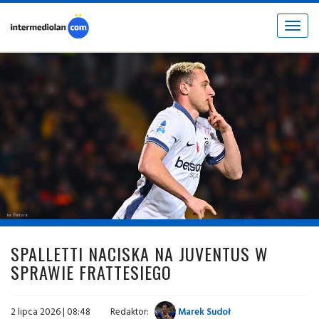
Toggle
navigat
fot. © inter.it
SPALLETTI NACISKA NA JUVENTUS W
SPRAWIE FRATTESIEGO
2 lipca 2026 | 08:48
Redaktor:
Marek Sudoł