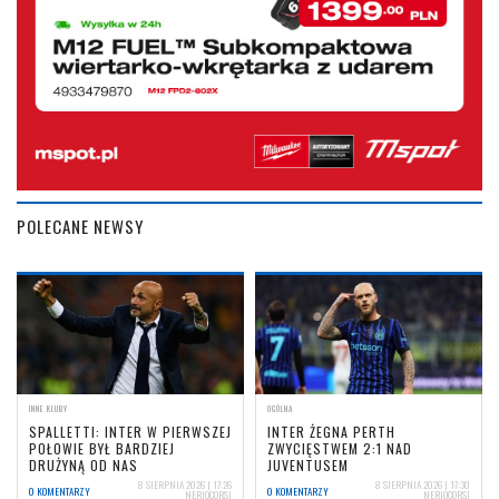
POLECANE NEWSY
INNE KLUBY
OGÓLNA
SPALLETTI: INTER W PIERWSZEJ
INTER ŻEGNA PERTH
POŁOWIE BYŁ BARDZIEJ
ZWYCIĘSTWEM 2:1 NAD
DRUŻYNĄ OD NAS
JUVENTUSEM
8 SIERPNIA 2026 | 17:26
8 SIERPNIA 2026 | 17:30
0 KOMENTARZY
0 KOMENTARZY
NERIOCORSI
NERIOCORSI