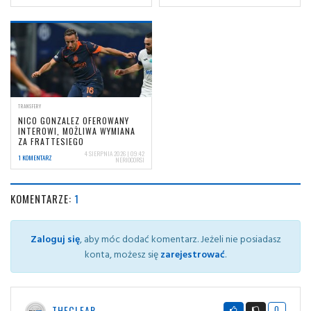
TRANSFERY
NICO GONZALEZ OFEROWANY
INTEROWI, MOŻLIWA WYMIANA
ZA FRATTESIEGO
4 SIERPNIA 2026 | 09:42
1 KOMENTARZ
NERIOCORSI
KOMENTARZE:
1
Zaloguj się
, aby móc dodać komentarz. Jeżeli nie posiadasz
konta, możesz się
zarejestrować
.
THECLEAR
0