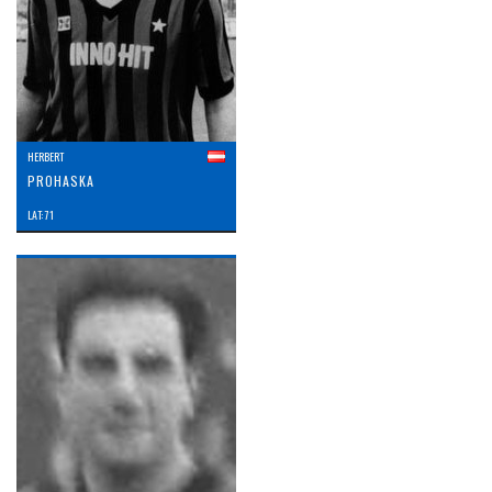
HERBERT
PROHASKA
LAT: 71