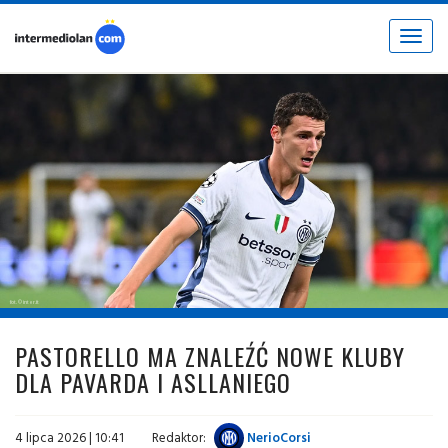
Toggle
navigat
fot. © inter.it
PASTORELLO MA ZNALEŹĆ NOWE KLUBY
DLA PAVARDA I ASLLANIEGO
4 lipca 2026 | 10:41
Redaktor:
NerioCorsi