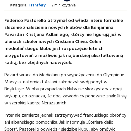
Kategoria:
Transfery
2 min. czytania
Federico Pastorello otrzymał od władz Interu formalne
zlecenie znalezienia nowych klubów dla Benjamina
Pavarda i Kristjana Asllaniego, którzy nie figurują już w
planach szkoleniowych Cristiana Chivu. Celem
mediolańskiego klubu jest rozpoczęcie letnich
przygotowań z możliwie jak najbardziej ukształtowaną
kadrą, bez zbędnych nadwyżek.
Pavard wraca do Mediolanu po wypożyczeniu do Olympique
Marsylia, natomiast Asllani zakończył swój pobyt w
Beşiktaşie. W obu przypadkach kluby nie skorzystały z opcji
wykupu, co oznacza, że obaj zawodnicy ponownie znaleźli się
w szerokiej kadrze Nerazzurrich.
Inter nie zamierza jednak zatrzymywać francuskiego obrońcy
ani albańskiego pomocnika. Jak informuje „Corriere dello
Sport”, Pastorello odwiedził siedzibę klubu, aby omówić