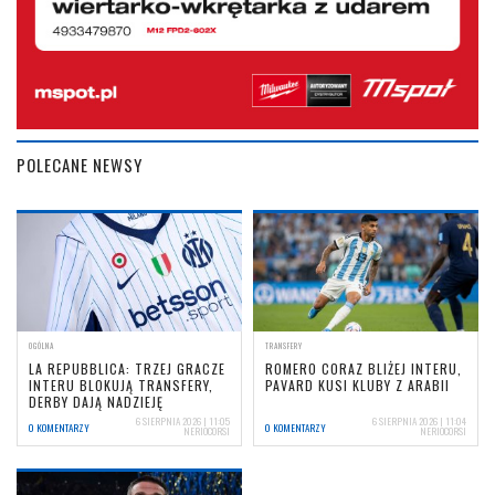
POLECANE NEWSY
OGÓLNA
TRANSFERY
LA REPUBBLICA: TRZEJ GRACZE
ROMERO CORAZ BLIŻEJ INTERU,
INTERU BLOKUJĄ TRANSFERY,
PAVARD KUSI KLUBY Z ARABII
DERBY DAJĄ NADZIEJĘ
6 SIERPNIA 2026 | 11:05
6 SIERPNIA 2026 | 11:04
0 KOMENTARZY
0 KOMENTARZY
NERIOCORSI
NERIOCORSI