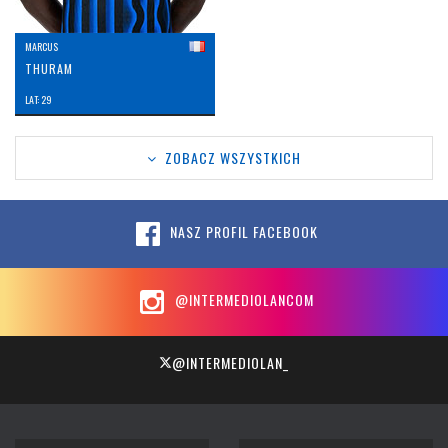
MARCUS
THURAM
LAT: 29
ZOBACZ WSZYSTKICH
NASZ PROFIL FACEBOOK
@INTERMEDIOLANCOM
@INTERMEDIOLAN_