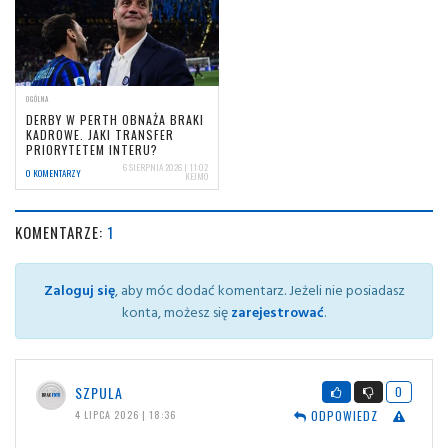
OGÓLNA
DERBY W PERTH OBNAŻA BRAKI
KADROWE. JAKI TRANSFER
PRIORYTETEM INTERU?
6 SIERPNIA 2026 | 11:02
0 KOMENTARZY
KEJMO
KOMENTARZE:
1
Zaloguj się
, aby móc dodać komentarz. Jeżeli nie posiadasz
konta, możesz się
zarejestrować
.
SZPULA
0
ODPOWIEDZ
4 LIPCA 2026 | 18:36