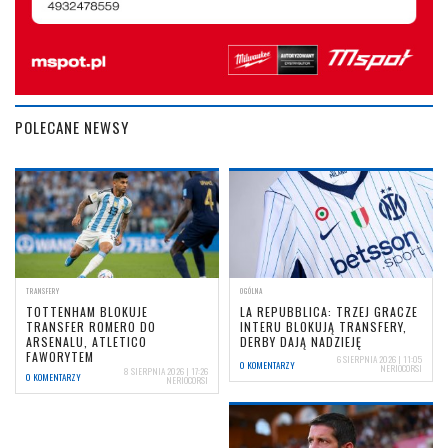
POLECANE NEWSY
TRANSFERY
OGÓLNA
TOTTENHAM BLOKUJE
LA REPUBBLICA: TRZEJ GRACZE
TRANSFER ROMERO DO
INTERU BLOKUJĄ TRANSFERY,
ARSENALU, ATLETICO
DERBY DAJĄ NADZIEJĘ
FAWORYTEM
6 SIERPNIA 2026 | 11:05
0 KOMENTARZY
NERIOCORSI
8 SIERPNIA 2026 | 17:26
0 KOMENTARZY
NERIOCORSI