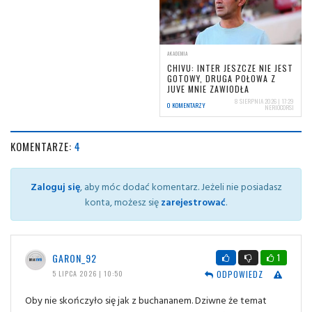
AKADEMIA
CHIVU: INTER JESZCZE NIE JEST
GOTOWY, DRUGA POŁOWA Z
JUVE MNIE ZAWIODŁA
8 SIERPNIA 2026 | 17:29
0 KOMENTARZY
NERIOCORSI
KOMENTARZE:
4
Zaloguj się
, aby móc dodać komentarz. Jeżeli nie posiadasz
konta, możesz się
zarejestrować
.
GARON_92
1
ODPOWIEDZ
5 LIPCA 2026 | 10:50
Oby nie skończyło się jak z buchananem. Dziwne że temat