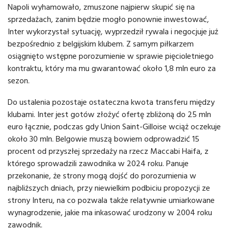
Napoli wyhamowało, zmuszone najpierw skupić się na
sprzedażach, zanim będzie mogło ponownie inwestować,
Inter wykorzystał sytuację, wyprzedził rywala i negocjuje już
bezpośrednio z belgijskim klubem. Z samym piłkarzem
osiągnięto wstępne porozumienie w sprawie pięcioletniego
kontraktu, który ma mu gwarantować około 1,8 mln euro za
sezon.
Do ustalenia pozostaje ostateczna kwota transferu między
klubami. Inter jest gotów złożyć ofertę zbliżoną do 25 mln
euro łącznie, podczas gdy Union Saint-Gilloise wciąż oczekuje
około 30 mln. Belgowie muszą bowiem odprowadzić 15
procent od przyszłej sprzedaży na rzecz Maccabi Haifa, z
którego sprowadzili zawodnika w 2024 roku. Panuje
przekonanie, że strony mogą dojść do porozumienia w
najbliższych dniach, przy niewielkim podbiciu propozycji ze
strony Interu, na co pozwala także relatywnie umiarkowane
wynagrodzenie, jakie ma inkasować urodzony w 2004 roku
zawodnik.