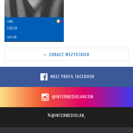
LINO
LOLLA
LAT: 128
ZOBACZ WSZYSTKICH
NASZ PROFIL FACEBOOK
@INTERMEDIOLANCOM
@INTERMEDIOLAN_