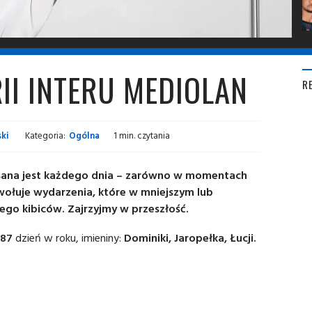
RII INTERU MEDIOLAN
R
ki
Kategoria:
Ogólna
1 min. czytania
 pisana jest każdego dnia – zarówno w momentach
ywołuje wydarzenia, które w mniejszym lub
jego kibiców. Zajrzyjmy w przeszłość.
187
dzień w roku, imieniny:
Dominiki, Jaropełka, Łucji.