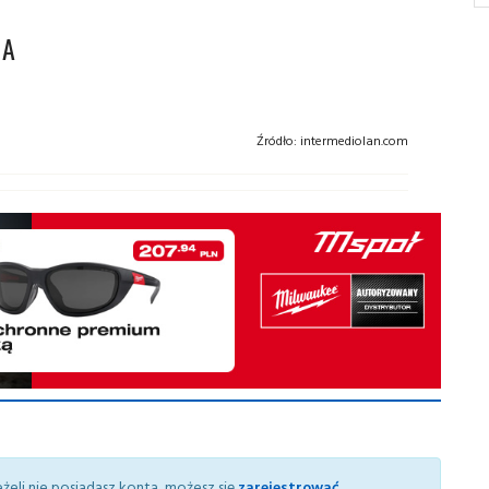
CA
Źródło:
intermediolan.com
żeli nie posiadasz konta, możesz się
zarejestrować
.