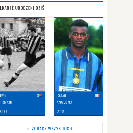
IŁKARZE URODZENI DZIŚ
EDWIN
JOCELYN
FIRMANI
ANGLOMA
AT: 93
LAT: 61
ZOBACZ WSZYSTKICH