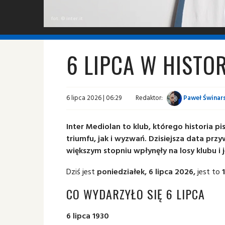
fot. © inter.it
6 LIPCA W HISTO
6 lipca 2026 | 06:29
Redaktor:
Paweł Świnars
Inter Mediolan to klub, którego historia
triumfu, jak i wyzwań. Dzisiejsza data prz
większym stopniu wpłynęły na losy klubu i 
Dziś jest
poniedziałek, 6 lipca 2026,
jest to
CO WYDARZYŁO SIĘ 6 LIPCA
6 lipca 1930