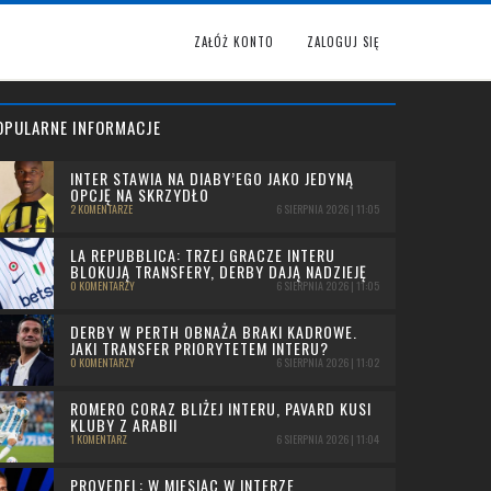
ZAŁÓŻ KONTO
ZALOGUJ SIĘ
OPULARNE INFORMACJE
INTER STAWIA NA DIABY’EGO JAKO JEDYNĄ
OPCJĘ NA SKRZYDŁO
2 KOMENTARZE
6 SIERPNIA 2026 | 11:05
LA REPUBBLICA: TRZEJ GRACZE INTERU
BLOKUJĄ TRANSFERY, DERBY DAJĄ NADZIEJĘ
0 KOMENTARZY
6 SIERPNIA 2026 | 11:05
DERBY W PERTH OBNAŻA BRAKI KADROWE.
JAKI TRANSFER PRIORYTETEM INTERU?
0 KOMENTARZY
6 SIERPNIA 2026 | 11:02
ROMERO CORAZ BLIŻEJ INTERU, PAVARD KUSI
KLUBY Z ARABII
1 KOMENTARZ
6 SIERPNIA 2026 | 11:04
PROVEDEL: W MIESIĄC W INTERZE