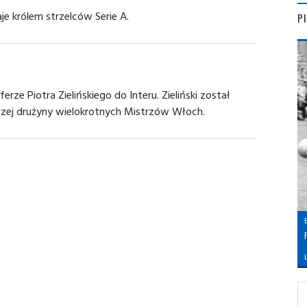
je królem strzelców Serie A.
P
erze Piotra Zielińskiego do Interu. Zieliński został
szej drużyny wielokrotnych Mistrzów Włoch.
L