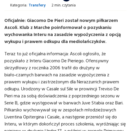
Kategoria:
Transfery
2 min. czytania
Oficjalnie: Giacomo De Pieri został nowym piłkarzem
Ascoli. Klub z Marche poinformował o pozyskaniu
wychowanka Interu na zasadzie wypożyczenia z opcją
wykupu i prawem odkupu dla mediolańczyków.
Teraz to już oficjalna informacja: Ascoli ogłosiło, że
pozyskało z Interu Giacomo De Pieriego. Ofensywny
skrzydłowy z rocznika 2006 trafił do drużyny w
biało‑czarnych barwach na zasadzie wypożyczenia z
prawem wykupu i zastrzeżonym dla Nerazzurrich prawem
odkupu. Urodzony w Casale sul Sile w prowincji Treviso De
Pieri ma za sobą doświadczenia z poprzedniego sezonu w
Serie B, gdzie występował w barwach Juve Stabia oraz Bari.
Piłkarsko wychowywał się w zespołach młodzieżowych
Liventina Opitergina i Casale, a następnie przeniósł się do
Interu, w którym dokończył proces szkolenia, wyróżniając się
najpierw w drużynie Under 17, a później w zespole Primavery.