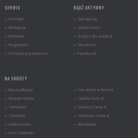
SERWIS
BĄDŹ AKTYWNY
» Kontakt
» Zaloguj się
» Redakcja
» Załóż konto
» Reklama
» Dołącz do redakcji
» Regulamin
» Shoutbox
» Polityka prywatności
» Facebook
NA SKRÓTY
» Baza piłkarzy
» Ten dzień w historii
» Rywale Interu
» Tabela Serie A
» Terminarz
» Strzelcy Serie A
» Transfery
» Terminarz Serie A
» Kadra Interu
» Akademia
» Piotr Zieliński