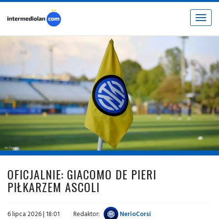
Toggle
navigat
fot. © inter.it
OFICJALNIE: GIACOMO DE PIERI
PIŁKARZEM ASCOLI
6 lipca 2026 | 18:01
Redaktor:
NerioCorsi