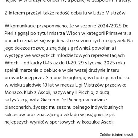
Z Interem przeżył także radość debiutu w Lidze Mistrzów.
W komunikacie przypomniano, że w sezonie 2024/2025 De
Pieri sięgnął po tytuł mistrza Włoch w kategorii Primavera, a
ponadto znalazł się w jedenastce sezonu tych rozgrywek. Na
jego ścieżce rozwoju znajdują się również powołania i
występy we wszystkich młodzieżowych reprezentacjach
Włoch – od kadry U‑15 aż do U‑20. 29 stycznia 2025 roku
spełnił marzenie o debiucie w pierwszej drużynie Interu
prowadzonej przez Simone Inzaghiego, wchodząc na boisko
w wieku zaledwie 18 lat w meczu Ligi Mistrzów przeciwko
Monaco. Klub z Ascoli, nazywany Il Picchio, z dużą
satysfakcją wita Giacomo De Pieriego w rodzinie
bianconerich, życząc mu sezonu pełnego indywidualnych
sukcesów oraz znaczącego wkładu w osiągnięcie jak
najlepszych wyników sportowych w koszulce Ascoli.
Źródło:
fcinternews.it