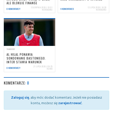
ALE BLOKUJE FINANSE
3 SIERPNIA 2026 | 10:01
13 LIPCA 2026 | 16:28
0 KOMENTARZY
4 KOMENTARZE
NERIOCORSI
NERIOCORSI
TRANSFERY
AL HILAL PONAWIA
SONDOWANIE BASTONIEGO.
INTER STAWIA WARUNEK
21 LIPCA 2026 | 09:25
0 KOMENTARZY
KEJMO
KOMENTARZE:
0
Zaloguj się
, aby móc dodać komentarz. Jeżeli nie posiadasz
konta, możesz się
zarejestrować
.