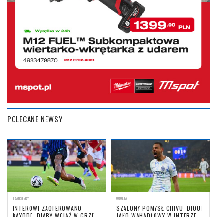
POLECANE NEWSY
TRANSFERY
OGÓLNA
INTEROWI ZAOFEROWANO
SZALONY POMYSŁ CHIVU: DIOUF
KAYODE, DIABY WCIĄŻ W GRZE,
JAKO WAHADŁOWY W INTERZE