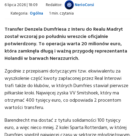
6 lipca 2026 | 18:09
Redaktor:
NerioCorsi
Kategoria:
Ogólna
1 min. czytania
Transfer Denzela Dumfriesa z Interu do Realu Madryt
został wczoraj po południu wreszcie oficjalnie
potwierdzony. To operacja warta 20 milionów euro,
która zamknęła długą i ważną przygodę reprezentanta
Holandii w barwach Nerazzurrich.
Zgodnie z przepisami dotyczącymi tzw. ekwiwalentu za
wyszkolenie część kwoty zapłaconej przez Real Interowi
trafi także do klubów, w których Dumfries stawiał pierwsze
piłkarskie kroki. Najwięcej zyska VV Smitshoek, który ma
otrzymać 400 tysięcy euro, co odpowiada 2 procentom
wartości transferu.
Barendrecht ma dostać z tytułu solidarności 100 tysięcy
euro, a więc nieco mniej. Z kolei Sparta Rotterdam, w której
Dumfries spędził najwięcej czasu w sektorze młodzieżowym,