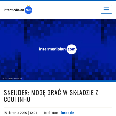
Toggle
navigat
fot. © inter.it / intermediolan.com
SNEIJDER: MOGĘ GRAĆ W SKŁADZIE Z
COUTINHO
15 sierpnia 2010 | 10:21
Redaktor:
lordqkie