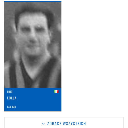
LINO
LOLLA
LAT: 128
ZOBACZ WSZYSTKICH