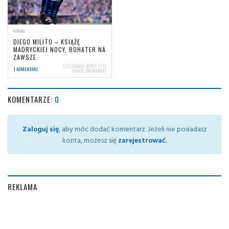
OGÓLNA
DIEGO MILITO – KSIĄŻĘ
MADRYCKIEJ NOCY, BOHATER NA
ZAWSZE
12 CZERWCA 2025 | 17:13
1 KOMENTARZ
PAWEŁ ŚWINARSKI
KOMENTARZE:
0
Zaloguj się
, aby móc dodać komentarz. Jeżeli nie posiadasz
konta, możesz się
zarejestrować
.
REKLAMA