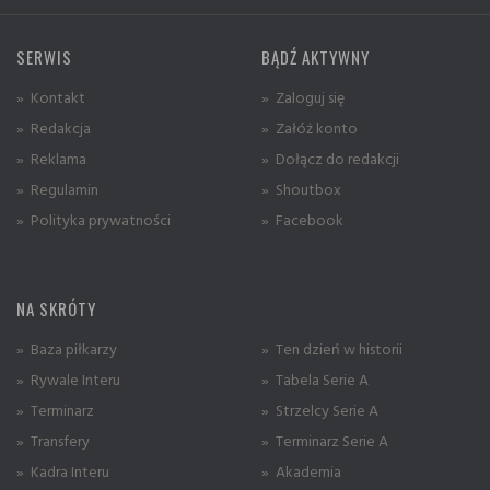
SERWIS
BĄDŹ AKTYWNY
» Kontakt
» Zaloguj się
» Redakcja
» Załóż konto
» Reklama
» Dołącz do redakcji
» Regulamin
» Shoutbox
» Polityka prywatności
» Facebook
NA SKRÓTY
» Baza piłkarzy
» Ten dzień w historii
» Rywale Interu
» Tabela Serie A
» Terminarz
» Strzelcy Serie A
» Transfery
» Terminarz Serie A
» Kadra Interu
» Akademia