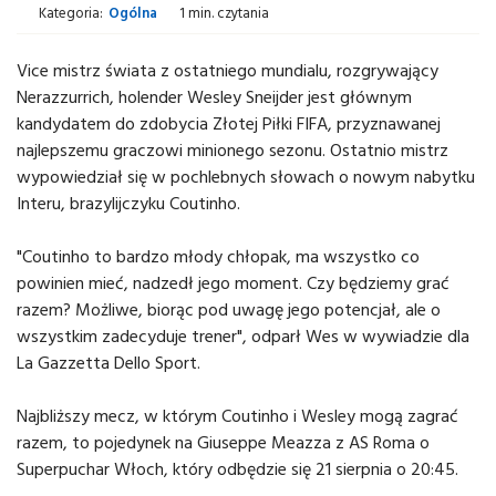
Kategoria:
Ogólna
1 min. czytania
Vice mistrz świata z ostatniego mundialu, rozgrywający
Nerazzurrich, holender Wesley Sneijder jest głównym
kandydatem do zdobycia Złotej Piłki FIFA, przyznawanej
najlepszemu graczowi minionego sezonu. Ostatnio mistrz
wypowiedział się w pochlebnych słowach o nowym nabytku
Interu, brazylijczyku Coutinho.
"Coutinho to bardzo młody chłopak, ma wszystko co
powinien mieć, nadzedł jego moment. Czy będziemy grać
razem? Możliwe, biorąc pod uwagę jego potencjał, ale o
wszystkim zadecyduje trener", odparł Wes w wywiadzie dla
La Gazzetta Dello Sport.
Najbliższy mecz, w którym Coutinho i Wesley mogą zagrać
razem, to pojedynek na Giuseppe Meazza z AS Roma o
Superpuchar Włoch, który odbędzie się 21 sierpnia o 20:45.