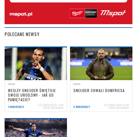
POLECANE NEWSY
OGÓLNA
OGÓLNA
WESLEY SNEIJDER ŚWIĘTUJE
SNEIJDER CHWALI DUMFRIESA
SWOJE URODZINY - JAK GO
PAMIĘTACIE?
9 CZERWCA 2025 | 11:40
3 CZERWCA 2025 | 07:42
3 KOMENTARZE
0 KOMENTARZY
PAWEŁ ŚWINARSKI
PAWEŁ ŚWINARSKI