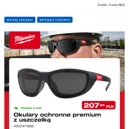
Źródło:
fcinter1908
wesley sneijder
philippe coutinho