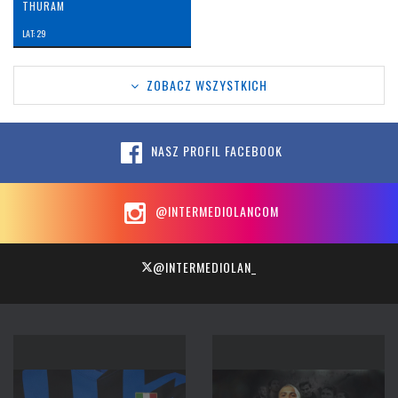
THURAM
LAT: 29
ZOBACZ WSZYSTKICH
NASZ PROFIL FACEBOOK
@INTERMEDIOLANCOM
@INTERMEDIOLAN_