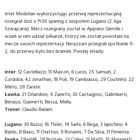
Inter Mediolan wykorzystując przerwę reprezentacyjną
rozegrał dziś o 11:00 sparing z zespołem Lugano (2. liga
Szwajcaria). Mecz rozegrany został w Appiano Gentile i
wzieli w nim udział piłkarze, którzy nie zostali powołani na
mecze swoich reprezentacji. Nerazzurri przegrali spotkanie 0-
2, do przerwy było bez bramek. Poniżej składy:
Inter
: 12 Castellazzi; 13 Maicon, 6 Lucio, 25 Samuel, 2
Cordoba; 42 Jonathan, 18 Poli, 19 Cambiasso, 29 Coutinho; 22
Milito, 28 Zarate.
Ławka
: 21 Orlandoni, 4 Zanetti, 30 Castaignos, Galimberti,
Benassi, Giannetti, Bessa, Mella.
Trener
: Claudio Ranieri.
Lugano
: 30 Russo; 16 Thrier, 14 Sarhi, 6 Bega, 3 Iapichino; 4
Baldo, 8 Basic; 11 Chatton, 9 Bonanni, 7 Da Silva; 31 Pimenta.
ławka
: 1 Badalli, 28 Bottani, 23 Colina, 13 Maffi, 15 Maggetti,