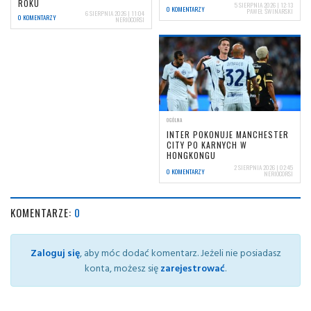
ROKU
5 SIERPNIA 2026 | 12:13
0 KOMENTARZY
PAWEŁ ŚWINARSKI
6 SIERPNIA 2026 | 11:04
0 KOMENTARZY
NERIOCORSI
OGÓLNA
INTER POKONUJE MANCHESTER
CITY PO KARNYCH W
HONGKONGU
2 SIERPNIA 2026 | 02:45
0 KOMENTARZY
NERIOCORSI
KOMENTARZE:
0
Zaloguj się
, aby móc dodać komentarz. Jeżeli nie posiadasz
konta, możesz się
zarejestrować
.