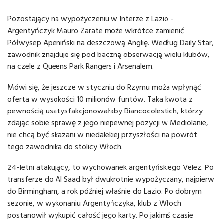
Pozostający na wypożyczeniu w Interze z Lazio -
Argentyńczyk Mauro Zarate może wkrótce zamienić
Półwysep Apeniński na deszczową Anglię. Według Daily Star,
zawodnik znajduje się pod baczną obserwacją wielu klubów,
na czele z Queens Park Rangers i Arsenalem.
Mówi się, że jeszcze w styczniu do Rzymu moża wpłynąć
oferta w wysokości 10 milionów funtów. Taka kwota z
pewnością usatysfakcjonowałaby Biancocolestich, którzy
zdając sobie sprawę z jego niepewnej pozycji w Mediolanie,
nie chcą być skazani w niedalekiej przyszłości na powrót
tego zawodnika do stolicy Włoch.
24-letni atakujący, to wychowanek argentyńskiego Velez. Po
transferze do Al Saad był dwukrotnie wypożyczany, najpierw
do Birmingham, a rok później właśnie do Lazio. Po dobrym
sezonie, w wykonaniu Argentyńczyka, klub z Włoch
postanowił wykupić całość jego karty. Po jakimś czasie