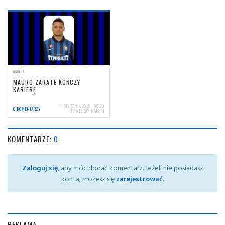
OGÓLNA
MAURO ZARATE KOŃCZY
KARIERĘ
11 STYCZNIA 2025 | 09:20
0 KOMENTARZY
PAWEŁ ŚWINARSKI
KOMENTARZE:
0
Zaloguj się
, aby móc dodać komentarz. Jeżeli nie posiadasz
konta, możesz się
zarejestrować
.
REKLAMA