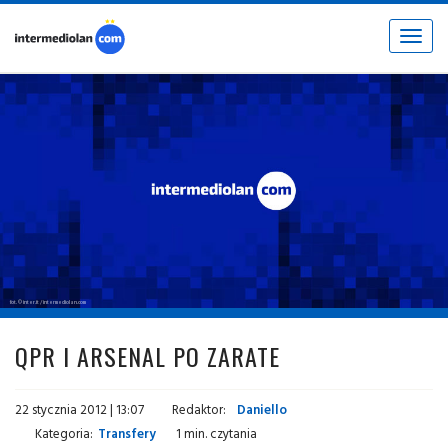
Toggle
navigat
fot. © inter.it / intermediolan.com
QPR I ARSENAL PO ZARATE
22 stycznia 2012 | 13:07
Redaktor:
Daniello
Kategoria:
Transfery
1 min. czytania