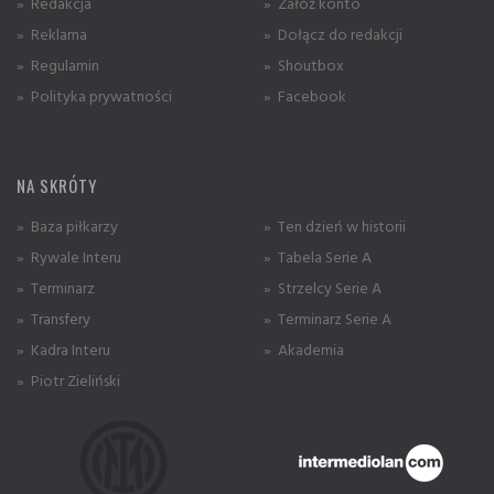
» Redakcja
» Załóż konto
» Reklama
» Dołącz do redakcji
» Regulamin
» Shoutbox
» Polityka prywatności
» Facebook
NA SKRÓTY
» Baza piłkarzy
» Ten dzień w historii
» Rywale Interu
» Tabela Serie A
» Terminarz
» Strzelcy Serie A
» Transfery
» Terminarz Serie A
» Kadra Interu
» Akademia
» Piotr Zieliński