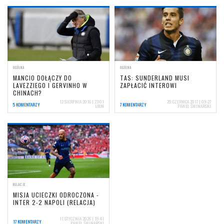
OGÓLNA
OGÓLNA
MANCIO DOŁĄCZY DO
TAS: SUNDERLAND MUSI
LAVEZZIEGO I GERVINHO W
ZAPŁACIĆ INTEROWI
CHINACH?
12 SIERPNIA 2016 | 23:01
20 CZERWCA 2017 | 09:27
5 KOMENTARZY
7 KOMENTARZY
LOON
PAWEŁ ŚWINARSKI
RELACJE
MISJA UCIECZKI ODROCZONA -
INTER 2-2 NAPOLI (RELACJA)
11 STYCZNIA 2026 | 19:41
17 KOMENTARZY
PAWEŁ ŚWINARSKI