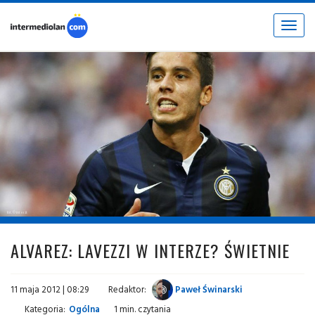
Toggle
navigat
fot. © inter.it
ALVAREZ: LAVEZZI W INTERZE? ŚWIETNIE
11 maja 2012 | 08:29
Redaktor:
Paweł Świnarski
Kategoria:
Ogólna
1 min. czytania