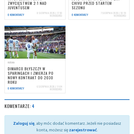
ZWYCIĘSTWEM 2:1 NAD
CHIVU PRZED STARTEM
JUVENTUSEM
SEZONU
8 SIERPNIA 2026 | 17:30
7 SIERPNIA 2026 | 10:19
0 KOMENTARZY
0 KOMENTARZY
NERIOCORSI
NERIOCORSI
OGÓLNA
DIMARCO BŁYSZCZY W
SPARINGACH I ZMIERZA PO
NOWY KONTRAKT DO 2030
ROKU
6 SIERPNIA 2026 | 11:04
0 KOMENTARZY
NERIOCORSI
KOMENTARZE:
4
Zaloguj się
, aby móc dodać komentarz. Jeżeli nie posiadasz
konta, możesz się
zarejestrować
.