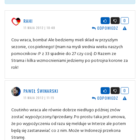
RAHI
0
ODPOWIEDZ
11 MAJA 2012 | 10:48
Cou wraca, bomba! Ale bedziemy mieli sklad w przyszlym
sezonie, cos pieknego! (mam na mysli srednia wieku naszych
pomocnikow :P z 33 spadnie do 27 czy cos) :D Razem ze
Strama i kilka wzmocnieniami jedziemy po potrojna korone za
rok!
PAWEŁ ŚWINARSKI
0
ODPOWIEDZ
11 MAJA 2012 | 11:15
Coutinho wraca ale równie dobrze niedługo później znów
zostać wypożyczony/sprzedany. Po prostu taka jest umowa,
że po wypożyczeniu od razu się melduje w Interze ale potem
będą się zastanawiać co z nim. Może w Indonezji przekona
Stramę.