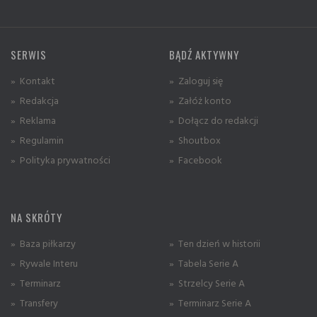
SERWIS
BĄDŹ AKTYWNY
» Kontakt
» Zaloguj się
» Redakcja
» Załóż konto
» Reklama
» Dołącz do redakcji
» Regulamin
» Shoutbox
» Polityka prywatności
» Facebook
NA SKRÓTY
» Baza piłkarzy
» Ten dzień w historii
» Rywale Interu
» Tabela Serie A
» Terminarz
» Strzelcy Serie A
» Transfery
» Terminarz Serie A