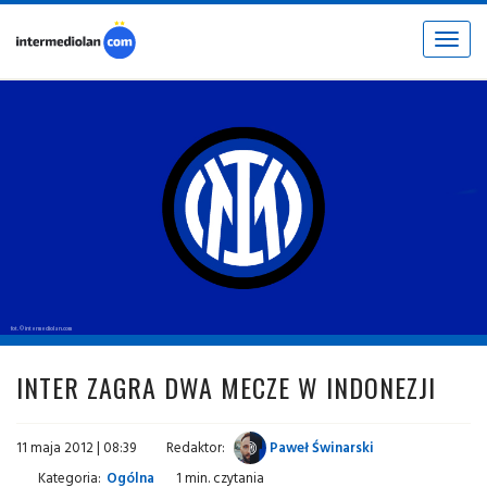
Toggle
navigat
fot. © intermediolan.com
INTER ZAGRA DWA MECZE W INDONEZJI
11 maja 2012 | 08:39
Redaktor:
Paweł Świnarski
Kategoria:
Ogólna
1 min. czytania