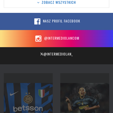
ZOBACZ WSZYSTKICH
NASZ PROFIL FACEBOOK
@INTERMEDIOLANCOM
@INTERMEDIOLAN_