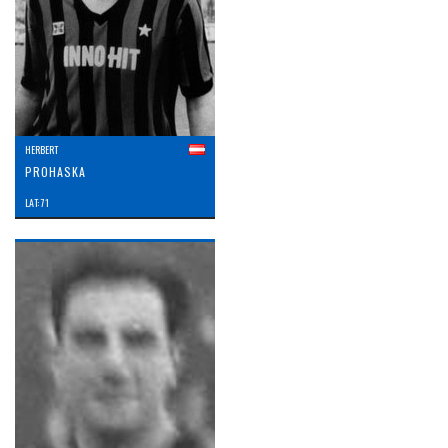
HERBERT
PROHASKA
LAT: 71