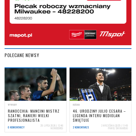
POLECANE NEWSY
WYWIADY
OGÓLNA
RANOCCHIA: MANCINI MISTRZ
46. URODZINY JULIO CESARA –
SZATNI, RANIERI WIELKI
LEGENDA INTERU MEDIOLAN
PROFESJONALISTA
ŚWIĘTUJE
29 LIPCA 2026 | 12:46
3 WRZEŚNIA 2025 | 11:49
0 KOMENTARZY
2 KOMENTARZE
NERIOCORSI
PAWEŁ ŚWINARSKI