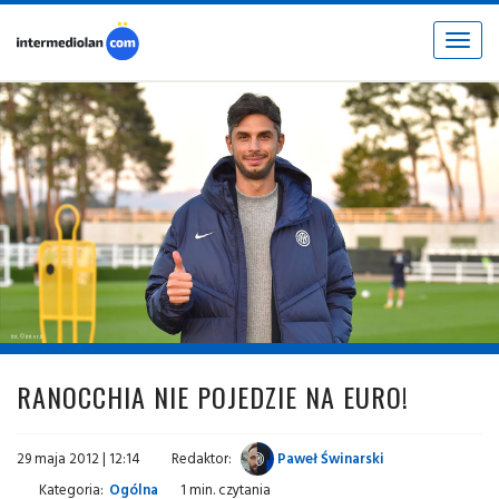
Toggle
navigat
fot. © inter.it
RANOCCHIA NIE POJEDZIE NA EURO!
29 maja 2012 | 12:14
Redaktor:
Paweł Świnarski
Kategoria:
Ogólna
1 min. czytania