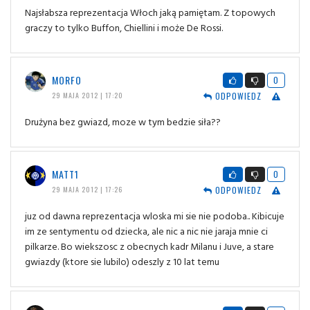
Najsłabsza reprezentacja Włoch jaką pamiętam. Z topowych
graczy to tylko Buffon, Chiellini i może De Rossi.
MORFO
0
ODPOWIEDZ
29 MAJA 2012 | 17:20
Drużyna bez gwiazd, moze w tym bedzie siła??
MATT1
0
ODPOWIEDZ
29 MAJA 2012 | 17:26
juz od dawna reprezentacja wloska mi sie nie podoba.. Kibicuje
im ze sentymentu od dziecka, ale nic a nic nie jaraja mnie ci
pilkarze. Bo wiekszosc z obecnych kadr Milanu i Juve, a stare
gwiazdy (ktore sie lubilo) odeszly z 10 lat temu