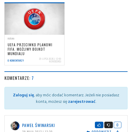
OGÓLNA
UEFA PRZECIWKO PLANOWI
FIFA. MOŻLIWY BOJKOT
MUNDIALU
29 LIPCA 2026 | 12:49
0 KOMENTARZY
NERIOCORSI
KOMENTARZE:
7
Zaloguj się
, aby móc dodać komentarz. Jeżeli nie posiadasz
konta, możesz się
zarejestrować
.
PAWEŁ ŚWINARSKI
0
ODPOWIEDZ
29 MAJA 2012 | 12:20