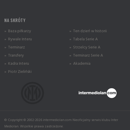
NA SKRÓTY
» Baza piłkarzy
» Ten dzień w historii
» Rywale Interu
» Tabela Serie A
» Terminarz
» Strzelcy Serie A
» Transfery
» Terminarz Serie A
» Kadra Interu
» Akademia
» Piotr Zieliński
© Copyright © 2002-2026 intermediolan.com Nieoficjalny serwis klubu Inter
Mediolan. Wszelkie prawa zastrzeżone.