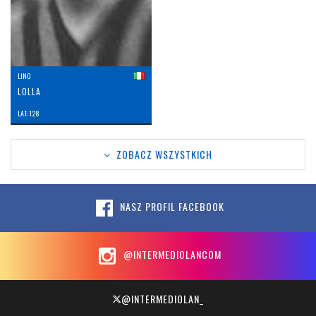
LINO
LOLLA
LAT: 128
ZOBACZ WSZYSTKICH
NASZ PROFIL FACEBOOK
@INTERMEDIOLANCOM
@INTERMEDIOLAN_