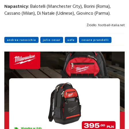
Napastnicy:
Balotelli (Manchester City), Borini (Roma),
Cassano (Milan), Di Natale (Udinese), Giovinco (Parma).
Źródło:
football-italia.net
andrea ranocchia
julio cesar
uefa
cesare prandelli