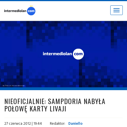
Toggle
navigat
fot. © inter.it / intermediolan.com
NIEOFICJALNIE: SAMPDORIA NABYŁA
POŁOWĘ KARTY LIVAJI
27 czerwca 2012 | 19:44
Redaktor:
Daniello