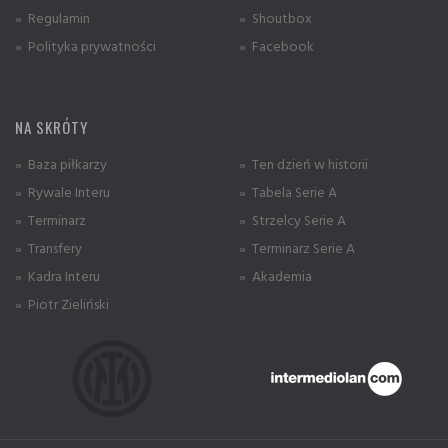
» Regulamin
» Shoutbox
» Polityka prywatności
» Facebook
NA SKRÓTY
» Baza piłkarzy
» Ten dzień w historii
» Rywale Interu
» Tabela Serie A
» Terminarz
» Strzelcy Serie A
» Transfery
» Terminarz Serie A
» Kadra Interu
» Akademia
» Piotr Zieliński