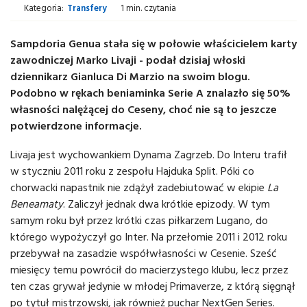
Kategoria:
Transfery
1 min. czytania
Sampdoria Genua stała się w połowie właścicielem karty
zawodniczej Marko Livaji - podał dzisiaj włoski
dziennikarz Gianluca Di Marzio na swoim blogu.
Podobno w rękach beniaminka Serie A znalazło się 50%
własności nalężącej do Ceseny, choć nie są to jeszcze
potwierdzone informacje.
Livaja jest wychowankiem Dynama Zagrzeb. Do Interu trafił
w styczniu 2011 roku z zespołu Hajduka Split. Póki co
chorwacki napastnik nie zdążył zadebiutować w ekipie
La
Beneamaty
. Zaliczył jednak dwa krótkie epizody. W tym
samym roku był przez krótki czas piłkarzem Lugano, do
którego wypożyczył go Inter. Na przełomie 2011 i 2012 roku
przebywał na zasadzie współwłasności w Cesenie. Sześć
miesięcy temu powrócił do macierzystego klubu, lecz przez
ten czas grywał jedynie w młodej Primaverze, z którą sięgnął
po tytuł mistrzowski, jak również puchar NextGen Series.