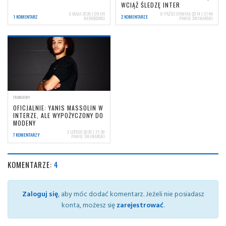
WCIĄŻ ŚLEDZĘ INTER
6 MAJA 2026 | 09:04
8 PAŹDZIERNIKA 2014 | 21:44
1 KOMENTARZ
2 KOMENTARZE
NERIOCORSI
PAWEŁ ŚWINARSKI
TRANSFERY
OFICJALNIE: YANIS MASSOLIN W
INTERZE, ALE WYPOŻYCZONY DO
MODENY
2 LUTEGO 2026 | 21:38
7 KOMENTARZY
PAWEŁ ŚWINARSKI
KOMENTARZE:
4
Zaloguj się
, aby móc dodać komentarz. Jeżeli nie posiadasz
konta, możesz się
zarejestrować
.