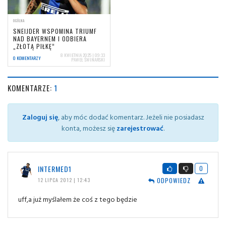
OGÓLNA
SNEIJDER WSPOMINA TRIUMF
NAD BAYERNEM I ODBIERA
„ZŁOTĄ PIŁKĘ”
8 KWIETNIA 2025 | 09:33
0 KOMENTARZY
PAWEŁ ŚWINARSKI
KOMENTARZE:
1
Zaloguj się
, aby móc dodać komentarz. Jeżeli nie posiadasz
konta, możesz się
zarejestrować
.
INTERMED1
0
ODPOWIEDZ
12 LIPCA 2012 | 12:43
uff,a już myślałem że coś z tego będzie