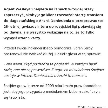
Agent Wesleya Sneijdera na łamach włoskiej prasy
zaprzeczył, jakoby jego klient rozważał ofertę transferu
do dagestańskiego Anzhi. Doniesienia o przeprowadzce
28-letniej gwiazdy Interu do rosyjskiej ligi pojawiają się
od dawna, ale wszystko wskazuje na to, że to tylko
wymysł dziennikarzy.
Przedstawiciel holenderskiego pomocnika, Soren Lerby
postanowił nie zwlekać dłużej i udzielił głosu w tej sprawie:
- Nie wiem, skąd pochodzą te pogłoski. W każdym bądź
razie, one nie są prawdziwe. Z tego, co mi wiadomo Sneijder
zostaje w Interze. Doniesienia o Anzhi to nonsens.
Sneijder gra w Interze od 2009 roku i mało prawdopodobne
jest, aby jego przygoda z mediolańskim klubem zakończyła
się tego lata...
Źródło:
fcinternews.it