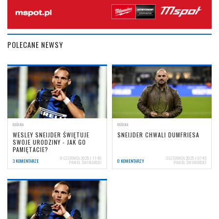
POLECANE NEWSY
OGÓLNA
OGÓLNA
WESLEY SNEIJDER ŚWIĘTUJE
SNEIJDER CHWALI DUMFRIESA
SWOJE URODZINY - JAK GO
PAMIĘTACIE?
9 CZERWCA 2025 | 11:40
3 CZERWCA 2025 | 07:42
3 KOMENTARZE
0 KOMENTARZY
PAWEŁ ŚWINARSKI
PAWEŁ ŚWINARSKI