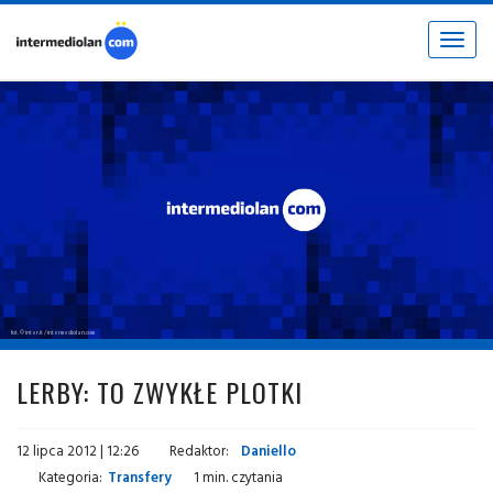
Toggle
navigat
fot. © inter.it / intermediolan.com
LERBY: TO ZWYKŁE PLOTKI
12 lipca 2012 | 12:26
Redaktor:
Daniello
Kategoria:
Transfery
1 min. czytania