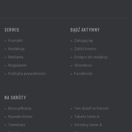
SERWIS
BĄDŹ AKTYWNY
» Kontakt
» Zaloguj się
» Redakcja
» Załóż konto
» Reklama
» Dołącz do redakcji
» Regulamin
» Shoutbox
» Polityka prywatności
» Facebook
NA SKRÓTY
» Baza piłkarzy
» Ten dzień w historii
» Rywale Interu
» Tabela Serie A
» Terminarz
» Strzelcy Serie A