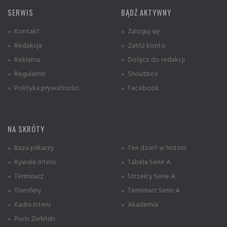
SERWIS
BĄDŹ AKTYWNY
» Kontakt
» Zaloguj się
» Redakcja
» Załóż konto
» Reklama
» Dołącz do redakcji
» Regulamin
» Shoutbox
» Polityka prywatności
» Facebook
NA SKRÓTY
» Baza piłkarzy
» Ten dzień w historii
» Rywale Interu
» Tabela Serie A
» Terminarz
» Strzelcy Serie A
» Transfery
» Terminarz Serie A
» Kadra Interu
» Akademia
» Piotr Zieliński