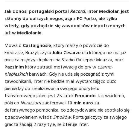
Jak donosi portugalski portal
Record,
Inter Mediolan jest
skłonny do dalszych negocjacji z FC Porto, ale tylko
wtedy, gdy pozbędzie się zawodników niepotrzebnych
już w Mediolanie.
Mowa o
Castaignosie
, który marzy o powrocie do
Eredivisie, Brazylijczyku
Julio Cesarze
dla którego nie ma już
miejsca między słupkami na Stadio Giuseppe Meazza, oraz
Pazzinim
który zatracił motywację do gry w
czarno-
niebieskich
barwach. Gdy nie uda się pożegnać z tymi
zawodnikami, Inter nie będzie miał wystarczająco dużo
pieniędzy do zrealizowania swojego priorytetu
transferowego jakim jest 25-latek
Fernando
. Jak wiadomo,
póki co
Nerazzurri
zaoferowali
10 mln euro
za
defensywnego pomocnika, co zdecydowanie nie spotkało się
z zadowoleniem władz
Smoków
. Portugalczycy za swojego
gracza żądają 2 razy tyle, ile oferuje Inter.