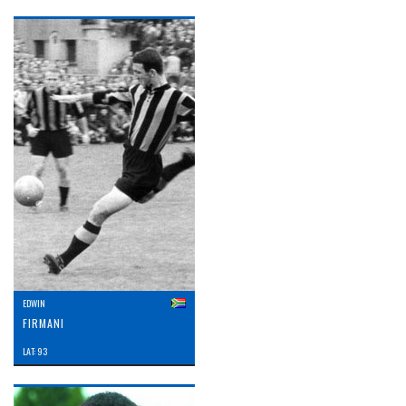
EDWIN
FIRMANI
LAT: 93