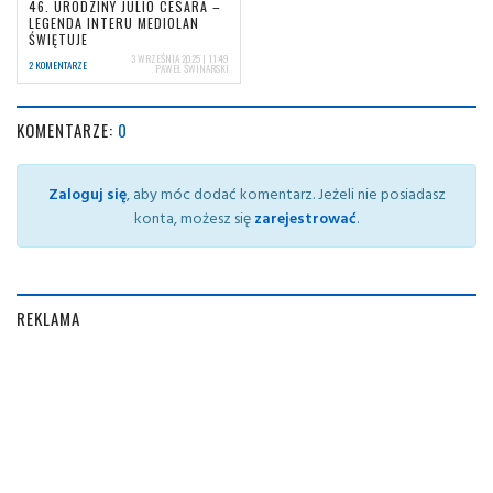
46. URODZINY JULIO CESARA –
LEGENDA INTERU MEDIOLAN
ŚWIĘTUJE
3 WRZEŚNIA 2025 | 11:49
2 KOMENTARZE
PAWEŁ ŚWINARSKI
KOMENTARZE:
0
Zaloguj się
, aby móc dodać komentarz. Jeżeli nie posiadasz
konta, możesz się
zarejestrować
.
REKLAMA