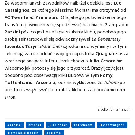
Ze wspomnianych zawodników najbliżej odejścia jest
Luc
Castaignos
, za którego Massimo Moratti ma otrzymać od
FC Twente
aż
7 mln euro
. Oficjalnego potwierdzenia tego
transferu powinniśmy się spodziewać na dniach.
Giampaolo
Pazzini
póki co jest na etapie szukania klubu, podobno jego
osobą zainteresował się odwieczny rywal
La Beneamaty,
Juventus Turyn
.
Bianconeri
są skłonni do wymiany i w tym
celu mają zamiar oddać swojego napastnika
Quagliarelle
za
włoskiego snajpera Interu. Jeżeli chodzi o
Julio Cesara
nie
wiadomo jak potoczy się jego przyszłość. Brazylijczyk jest
podobno pod obserwacją kilku klubów, w tym
Romy
,
Tottenhamu
i
Arsenalu
, lecz niewykluczone że
Julione
po
prostu rozwiąże swój kontrakt z klubem za porozumieniem
stron.
Źródło:
fcinternews.it
as roma
arsenal
julio cesar
tottenham
luc castaignos
giampaolo pazzini
fc porto