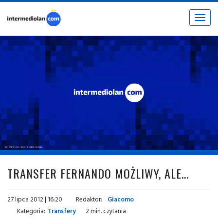
Toggle
navigat
fot. © inter.it / intermediolan.com
TRANSFER FERNANDO MOŻLIWY, ALE...
27 lipca 2012 | 16:20
Redaktor:
Giacomo
Kategoria:
Transfery
2 min. czytania