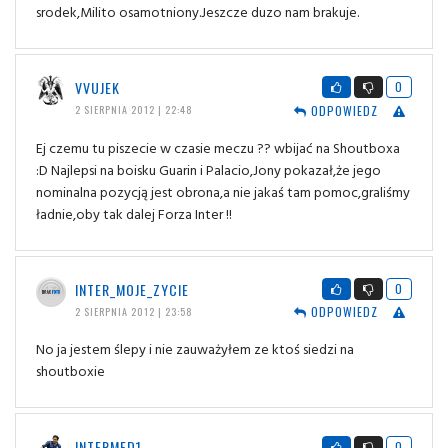
srodek,Milito osamotniony.Jeszcze duzo nam brakuje.
VVUJEK
0
ODPOWIEDZ
2 SIERPNIA 2012 | 22:48
Ej czemu tu piszecie w czasie meczu ?? wbijać na Shoutboxa
:D Najlepsi na boisku Guarin i Palacio,Jony pokazał,że jego
nominalna pozycją jest obrona,a nie jakaś tam pomoc,graliśmy
ładnie,oby tak dalej Forza Inter !!
INTER_MOJE_ZYCIE
0
ODPOWIEDZ
2 SIERPNIA 2012 | 23:58
No ja jestem ślepy i nie zauważyłem ze ktoś siedzi na
shoutboxie
INTERMED1
0