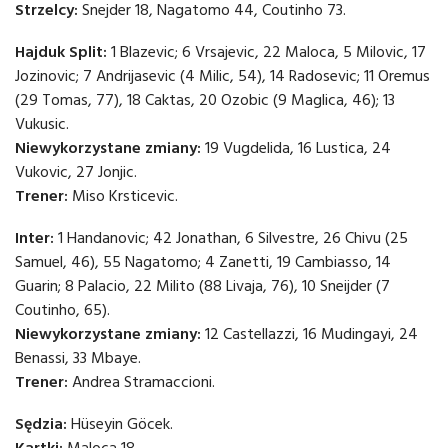
Strzelcy:
Snejder 18, Nagatomo 44, Coutinho 73.
Hajduk Split:
1 Blazevic; 6 Vrsajevic, 22 Maloca, 5 Milovic, 17
Jozinovic; 7 Andrijasevic (4 Milic, 54), 14 Radosevic; 11 Oremus
(29 Tomas, 77), 18 Caktas, 20 Ozobic (9 Maglica, 46); 13
Vukusic.
Niewykorzystane zmiany:
19 Vugdelida, 16 Lustica, 24
Vukovic, 27 Jonjic.
Trener:
Miso Krsticevic.
Inter:
1 Handanovic; 42 Jonathan, 6 Silvestre, 26 Chivu (25
Samuel, 46), 55 Nagatomo; 4 Zanetti, 19 Cambiasso, 14
Guarin; 8 Palacio, 22 Milito (88 Livaja, 76), 10 Sneijder (7
Coutinho, 65).
Niewykorzystane zmiany:
12 Castellazzi, 16 Mudingayi, 24
Benassi, 33 Mbaye.
Trener:
Andrea Stramaccioni.
Sędzia:
Hüseyin Göcek.
Kartki:
Maloca 18.