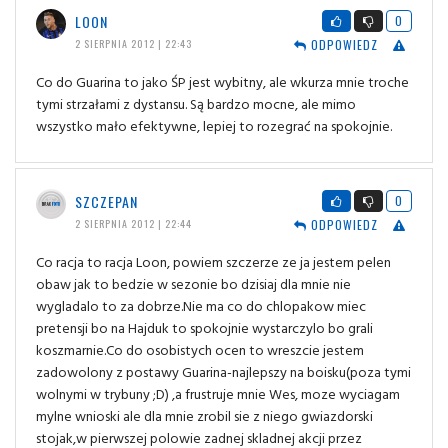
LOON
0
ODPOWIEDZ
2 SIERPNIA 2012 | 22:43
Co do Guarina to jako ŚP jest wybitny, ale wkurza mnie troche
tymi strzałami z dystansu. Są bardzo mocne, ale mimo
wszystko mało efektywne, lepiej to rozegrać na spokojnie.
SZCZEPAN
0
ODPOWIEDZ
2 SIERPNIA 2012 | 22:44
Co racja to racja Loon, powiem szczerze ze ja jestem pelen
obaw jak to bedzie w sezonie bo dzisiaj dla mnie nie
wygladalo to za dobrze.Nie ma co do chlopakow miec
pretensji bo na Hajduk to spokojnie wystarczylo bo grali
koszmarnie.Co do osobistych ocen to wreszcie jestem
zadowolony z postawy Guarina-najlepszy na boisku(poza tymi
wolnymi w trybuny ;D) ,a frustruje mnie Wes, moze wyciagam
mylne wnioski ale dla mnie zrobil sie z niego gwiazdorski
stojak,w pierwszej polowie zadnej skladnej akcji przez