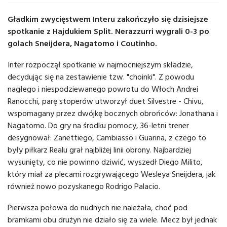
Gładkim zwycięstwem Interu zakończyło się dzisiejsze
spotkanie z Hajdukiem Split. Nerazzurri wygrali 0-3 po
golach Sneijdera, Nagatomo i Coutinho.
Inter rozpoczął spotkanie w najmocniejszym składzie,
decydując się na zestawienie tzw. "choinki". Z powodu
nagłego i niespodziewanego powrotu do Włoch Andrei
Ranocchi, parę stoperów utworzył duet Silvestre - Chivu,
wspomagany przez dwójkę bocznych obrońców: Jonathana i
Nagatomo. Do gry na środku pomocy, 36-letni trener
desygnował: Zanettiego, Cambiasso i Guarina, z czego to
były piłkarz Realu grał najbliżej linii obrony. Najbardziej
wysunięty, co nie powinno dziwić, wyszedł Diego Milito,
który miał za plecami rozgrywającego Wesleya Sneijdera, jak
również nowo pozyskanego Rodrigo Palacio.
Pierwsza połowa do nudnych nie należała, choć pod
bramkami obu drużyn nie działo się za wiele. Mecz był jednak