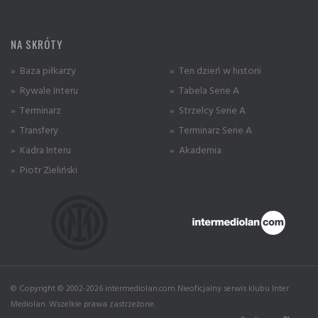
NA SKRÓTY
» Baza piłkarzy
» Ten dzień w historii
» Rywale Interu
» Tabela Serie A
» Terminarz
» Strzelcy Serie A
» Transfery
» Terminarz Serie A
» Kadra Interu
» Akademia
» Piotr Zieliński
© Copyright © 2002-2026 intermediolan.com Nieoficjalny serwis klubu Inter
Mediolan. Wszelkie prawa zastrzeżone.