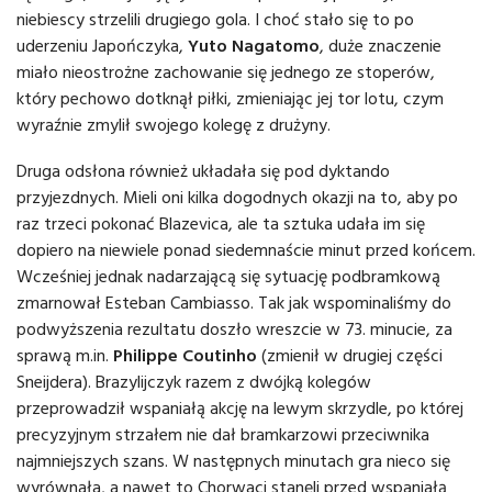
niebiescy strzelili drugiego gola. I choć stało się to po
uderzeniu Japończyka,
Yuto Nagatomo
, duże znaczenie
miało nieostrożne zachowanie się jednego ze stoperów,
który pechowo dotknął piłki, zmieniając jej tor lotu, czym
wyraźnie zmylił swojego kolegę z drużyny.
Druga odsłona również układała się pod dyktando
przyjezdnych. Mieli oni kilka dogodnych okazji na to, aby po
raz trzeci pokonać Blazevica, ale ta sztuka udała im się
dopiero na niewiele ponad siedemnaście minut przed końcem.
Wcześniej jednak nadarzającą się sytuację podbramkową
zmarnował Esteban Cambiasso. Tak jak wspominaliśmy do
podwyższenia rezultatu doszło wreszcie w 73. minucie, za
sprawą m.in.
Philippe Coutinho
(zmienił w drugiej części
Sneijdera). Brazylijczyk razem z dwójką kolegów
przeprowadził wspaniałą akcję na lewym skrzydle, po której
precyzyjnym strzałem nie dał bramkarzowi przeciwnika
najmniejszych szans. W następnych minutach gra nieco się
wyrównała, a nawet to Chorwaci stanęli przed wspaniałą