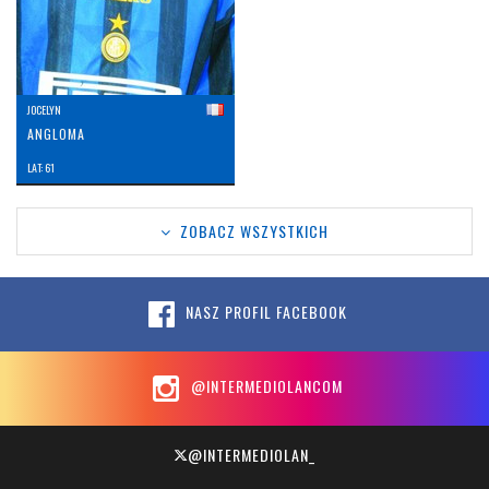
JOCELYN
ANGLOMA
LAT: 61
ZOBACZ WSZYSTKICH
NASZ PROFIL FACEBOOK
@INTERMEDIOLANCOM
@INTERMEDIOLAN_