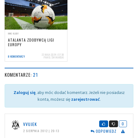
INNE KLUBY
ATALANTA ZDOBYWCĄ LIGI
EUROPY
23 MAJA 2024 | 07:38
8 KOMENTARZY
PAWEŁ ŚWINARSKI
KOMENTARZE:
21
Zaloguj się
, aby móc dodać komentarz. Jeżeli nie posiadasz
konta, możesz się
zarejestrować
.
VVUJEK
0
ODPOWIEDZ
2 SIERPNIA 2012 | 20:13