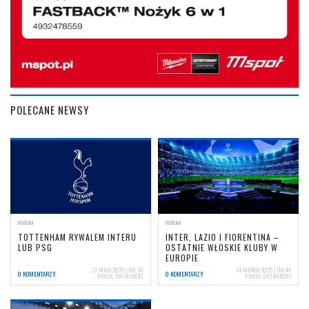
POLECANE NEWSY
OGÓLNA
OGÓLNA
TOTTENHAM RYWALEM INTERU
INTER, LAZIO I FIORENTINA –
LUB PSG
OSTATNIE WŁOSKIE KLUBY W
EUROPIE
22 MAJA 2025 | 08:18
14 MARCA 2025 | 09:44
0 KOMENTARZY
0 KOMENTARZY
PAWEŁ ŚWINARSKI
PAWEŁ ŚWINARSKI