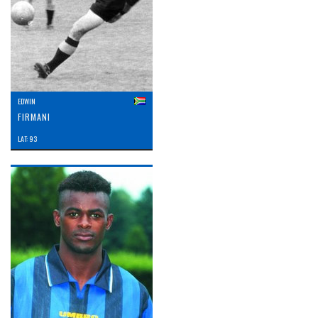
EDWIN
FIRMANI
LAT: 93