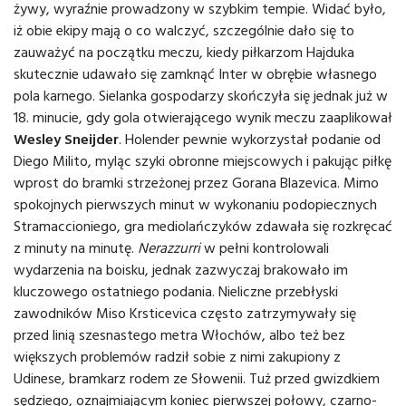
żywy, wyraźnie prowadzony w szybkim tempie. Widać było,
iż obie ekipy mają o co walczyć, szczególnie dało się to
zauważyć na początku meczu, kiedy piłkarzom Hajduka
skutecznie udawało się zamknąć Inter w obrębie własnego
pola karnego. Sielanka gospodarzy skończyła się jednak już w
18. minucie, gdy gola otwierającego wynik meczu zaaplikował
Wesley Sneijder
. Holender pewnie wykorzystał podanie od
Diego Milito, myląc szyki obronne miejscowych i pakując piłkę
wprost do bramki strzeżonej przez Gorana Blazevica. Mimo
spokojnych pierwszych minut w wykonaniu podopiecznych
Stramaccioniego, gra mediolańczyków zdawała się rozkręcać
z minuty na minutę.
Nerazzurri
w pełni kontrolowali
wydarzenia na boisku, jednak zazwyczaj brakowało im
kluczowego ostatniego podania. Nieliczne przebłyski
zawodników Miso Krsticevica często zatrzymywały się
przed linią szesnastego metra Włochów, albo też bez
większych problemów radził sobie z nimi zakupiony z
Udinese, bramkarz rodem ze Słowenii. Tuż przed gwizdkiem
sędziego, oznajmiającym koniec pierwszej połowy, czarno-