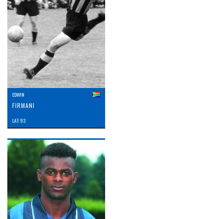
EDWIN
FIRMANI
LAT: 93