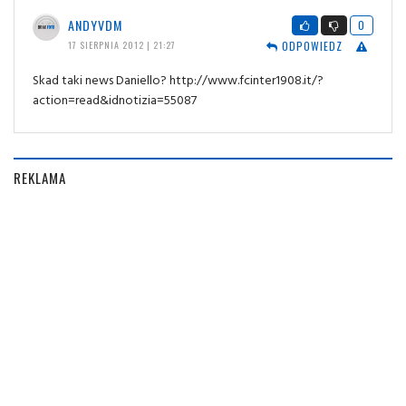
ANDYVDM
0
ODPOWIEDZ
17 SIERPNIA 2012 | 21:27
Skad taki news Daniello? http://www.fcinter1908.it/?
action=read&idnotizia=55087
REKLAMA