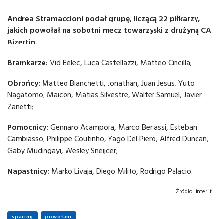
Andrea Stramaccioni podał grupę, liczącą 22 piłkarzy,
jakich powołał na sobotni mecz towarzyski z drużyną CA
Bizertin.
Bramkarze:
Vid Belec, Luca Castellazzi, Matteo Cincilla;
Obrońcy:
Matteo Bianchetti, Jonathan, Juan Jesus, Yuto
Nagatomo, Maicon, Matias Silvestre, Walter Samuel, Javier
Zanetti;
Pomocnicy:
Gennaro Acampora, Marco Benassi, Esteban
Cambiasso, Philippe Coutinho, Yago Del Piero, Alfred Duncan,
Gaby Mudingayi, Wesley Sneijder;
Napastnicy:
Marko Livaja, Diego Milito, Rodrigo Palacio.
Źródło:
inter.it
sparing
powołani