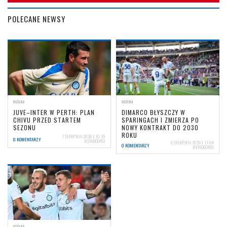
POLECANE NEWSY
OGÓLNA
OGÓLNA
JUVE–INTER W PERTH: PLAN
DIMARCO BŁYSZCZY W
CHIVU PRZED STARTEM
SPARINGACH I ZMIERZA PO
SEZONU
NOWY KONTRAKT DO 2030
ROKU
7 SIERPNIA 2026 | 10:19
0 KOMENTARZY
NERIOCORSI
6 SIERPNIA 2026 | 11:04
0 KOMENTARZY
NERIOCORSI
OGÓLNA