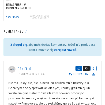
NERAZZURRI W
REPREZENTACJACH
22 MARCA 2022 | 00:23
0 KOMENTARZY
BŁAŻEJ MAŁOLEPSZY
KOMENTARZE:
7
Zaloguj się
, aby móc dodać komentarz. Jeżeli nie posiadasz
konta, możesz się
zarejestrować
.
DANIELLO
0
ODPOWIEDZ
17 SIERPNIA 2012 | 18:27
Nie ma Bessy, ale jest Duncan, co bardzo mnie ucieszyło :)
Poza tym dobry sprawdzian dla tych, którzy grali mniej lub
wcale nie grali. Belec z Castellazzim powinni bronić po
połowie. Acampory większość może nie kojarzyć, bo nie grał
nawet w Primaverze, ale pozyskaliśmy go ze Spezii w czerwcu