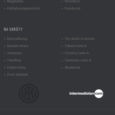
» Regulamin
» Shoutbox
» Polityka prywatności
» Facebook
NA SKRÓTY
» Baza piłkarzy
» Ten dzień w historii
» Rywale Interu
» Tabela Serie A
» Terminarz
» Strzelcy Serie A
» Transfery
» Terminarz Serie A
» Kadra Interu
» Akademia
» Piotr Zieliński