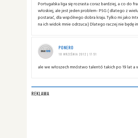
Portugalska liga się rozrasta coraz bardziej, a co do fr
włoskiej, ale jest jeden problem- PSG ( dlatego z wi
postarać, dla wspólnego dobra kraju. Tylko mi jako Inte
na ich widok mnie odrzuca:) Dlatego raczej nie będę im
PONERO
18 WRZEŚNIA 2012 | 17:51
ale we włoszech mnóstwo talentó takich po 19 lat a 
REKLAMA