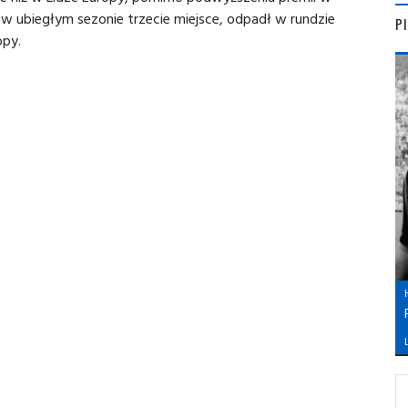
 w ubiegłym sezonie trzecie miejsce, odpadł w rundzie
P
opy.
L