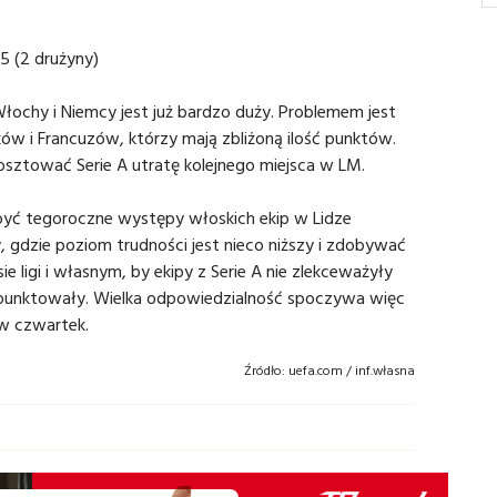
5 (2 drużyny)
Włochy i Niemcy jest już bardzo duży. Problemem jest
w i Francuzów, którzy mają zbliżoną ilość punktów.
osztować Serie A utratę kolejnego miejsca w LM.
być tegoroczne występy włoskich ekip w Lidze
 gdzie poziom trudności jest nieco niższy i zdobywać
sie ligi i własnym, by ekipy z Serie A nie zlekceważyły
e punktowały. Wielka odpowiedzialność spoczywa więc
 w czwartek.
Źródło:
uefa.com / inf.własna