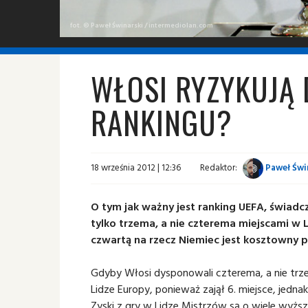
fot. © Paweł Świnarski / intermediolan.com
WŁOSI RYZYKUJĄ 
RANKINGU?
18 września 2012 | 12:36
Redaktor:
Paweł Świ
O tym jak ważny jest ranking UEFA, świadc
tylko trzema, a nie czterema miejscami w L
czwartą na rzecz Niemiec jest kosztowny
Gdyby Włosi dysponowali czterema, a nie trze
Lidze Europy, ponieważ zajął 6. miejsce, jedn
Zyski z gry w Lidze Mistrzów są o wiele wyżs