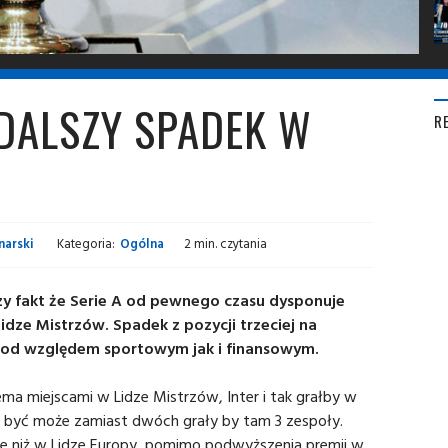
DALSZY SPADEK W
R
narski
Kategoria:
Ogólna
2 min. czytania
zy fakt że Serie A od pewnego czasu dysponuje
idze Mistrzów. Spadek z pozycji trzeciej na
 pod względem sportowym jak i finansowym.
ma miejscami w Lidze Mistrzów, Inter i tak grałby w
ak być może zamiast dwóch grały by tam 3 zespoły.
ze niż w Lidze Europy, pomimo podwyższenia premii w