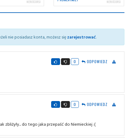
NERIOCORSI
NERIOCORSI
żeli nie posiadasz konta, możesz się
zarejestrować
.
0
ODPOWIEDZ
0
ODPOWIEDZ
ak zbliżyły... do tego jaka przepaść do Niemieckiej :(