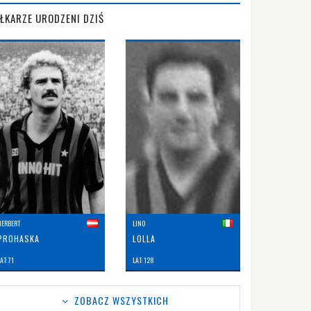
IŁKARZE URODZENI DZIŚ
HERBERT
LINO
PROHASKA
LOLLA
AT: 71
LAT: 128
ZOBACZ WSZYSTKICH