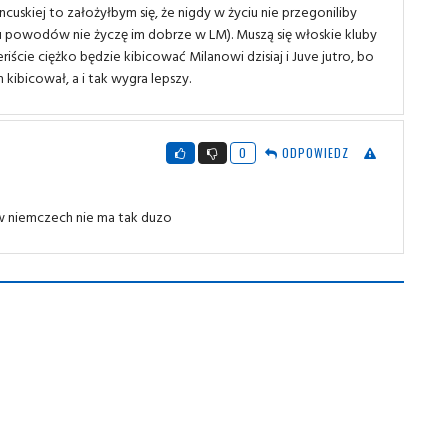
ancuskiej to założyłbym się, że nigdy w życiu nie przegoniliby
elu powodów nie życzę im dobrze w LM). Muszą się włoskie kluby
riście ciężko będzie kibicować Milanowi dzisiaj i Juve jutro, bo
 kibicował, a i tak wygra lepszy.
0
ODPOWIEDZ
w niemczech nie ma tak duzo