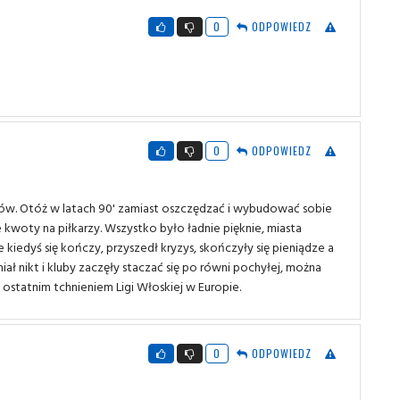
0
ODPOWIEDZ
0
ODPOWIEDZ
hów. Otóż w latach 90' zamiast oszczędzać i wybudować sobie
kwoty na piłkarzy. Wszystko było ładnie pięknie, miasta
iedyś się kończy, przyszedł kryzys, skończyły się pieniądze a
ł nikt i kluby zaczęły staczać się po równi pochyłej, można
 ostatnim tchnieniem Ligi Włoskiej w Europie.
0
ODPOWIEDZ