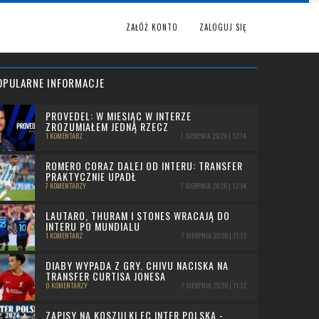
ZAŁÓŻ KONTO
ZALOGUJ SIĘ
OPULARNE INFORMACJE
PROVEDEL: W MIESIĄC W INTERZE
ZROZUMIAŁEM JEDNĄ RZECZ
1 KOMENTARZ
7 SIERPNIA 2026 | 12:14
ROMERO CORAZ DALEJ OD INTERU: TRANSFER
PRAKTYCZNIE UPADŁ
7 KOMENTARZY
7 SIERPNIA 2026 | 12:14
LAUTARO, THURAM I STONES WRACAJĄ DO
INTERU PO MUNDIALU
1 KOMENTARZ
7 SIERPNIA 2026 | 11:12
DIABY WYPADA Z GRY. CHIVU NACISKA NA
TRANSFER CURTISA JONESA
0 KOMENTARZY
7 SIERPNIA 2026 | 11:12
ZAPISY NA KOSZULKI FC INTER POLSKA -