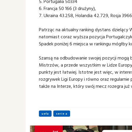
5. Portugalia 50334
6. Francja 50 166 (3 drużyny),
7. Ukraina 43.258, Holandia 42.729, Rosja 3966
Patrząc na aktualny ranking dystans dzielący 
natomiast coraz wyższa pozycja Portugalczykó
Spadek poniżej 6 miejsca w rankingu mógłby k
Szansą na odbudowanie swojej pozycji mogą 
Mistrzów, a przede wszystkim w Lidze Europy,
punkty jest łatwiej. Istotne jest więc, w intere
rozgrywek Ligi Europy i równo oraz regularni
także na Interze, który swój mecz rozegra już
uefa
serie a