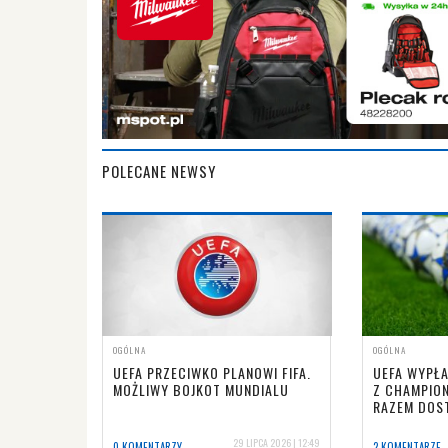
POLECANE NEWSY
OGÓLNA
OGÓLNA
UEFA PRZECIWKO PLANOWI FIFA.
UEFA WYPŁA
MOŻLIWY BOJKOT MUNDIALU
Z CHAMPION
RAZEM DOST
29 LIPCA 2026 | 12:49
0 KOMENTARZY
2 KOMENTARZE