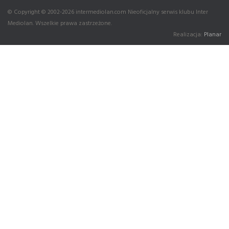
© Copyright © 2002-2026 intermediolan.com Nieoficjalny serwis klubu Inter
Mediolan. Wszelkie prawa zastrzeżone.
Realizacja:
Planar