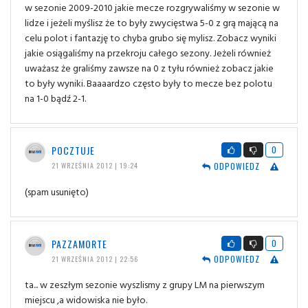
w sezonie 2009-2010 jakie mecze rozgrywaliśmy w sezonie w
lidze i jeżeli myślisz że to były zwycięstwa 5-0 z grą mającą na
celu polot i fantazję to chyba grubo się mylisz. Zobacz wyniki
jakie osiągaliśmy na przekroju całego sezony. Jeżeli również
uważasz że graliśmy zawsze na 0 z tyłu również zobacz jakie
to były wyniki. Baaaardzo często były to mecze bez polotu
na 1-0 bądź 2-1.
POCZTUJE
0
ODPOWIEDZ
21 WRZEŚNIA 2012 | 19:24
(spam usunięto)
PAZZAMORTE
0
ODPOWIEDZ
21 WRZEŚNIA 2012 | 22:56
ta... w zeszłym sezonie wyszlismy z grupy LM na pierwszym
miejscu ,a widowiska nie było.