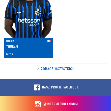
MARCUS
THURAM
LAT: 29
ZOBACZ WSZYSTKICH
NASZ PROFIL FACEBOOK
@INTERMEDIOLANCOM