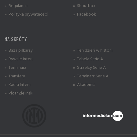
» Regulamin
» Shoutbox
» Polityka prywatności
» Facebook
NA SKRÓTY
» Baza piłkarzy
» Ten dzień w historii
» Rywale Interu
» Tabela Serie A
» Terminarz
» Strzelcy Serie A
» Transfery
» Terminarz Serie A
» Kadra Interu
» Akademia
» Piotr Zieliński