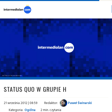
fot. © inter.it / intermediolan.com
STATUS QUO W GRUPIE H
21 września 2012 | 08:59
Redaktor:
Paweł Świnarski
Kategoria:
Ogólna
2 min. czytania