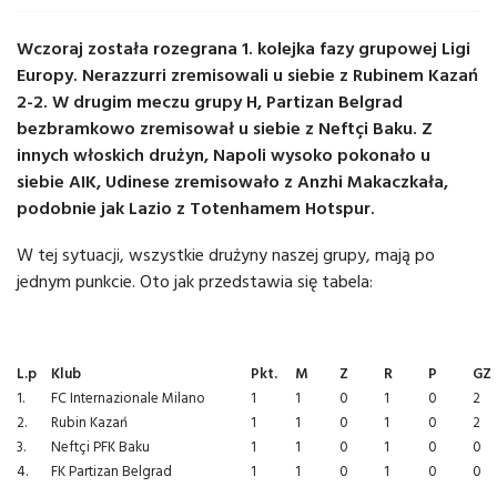
Wczoraj została rozegrana 1. kolejka fazy grupowej Ligi
Europy. Nerazzurri zremisowali u siebie z Rubinem Kazań
2-2. W drugim meczu grupy H, Partizan Belgrad
bezbramkowo zremisował u siebie z Neftçi Baku. Z
innych włoskich drużyn, Napoli wysoko pokonało u
siebie AIK, Udinese zremisowało z Anzhi Makaczkała,
podobnie jak Lazio z Totenhamem Hotspur.
W tej sytuacji, wszystkie drużyny naszej grupy, mają po
jednym punkcie. Oto jak przedstawia się tabela:
L.p
Klub
Pkt.
M
Z
R
P
GZ
1.
FC Internazionale Milano
1
1
0
1
0
2
2.
Rubin Kazań
1
1
0
1
0
2
3.
Neftçi PFK Baku
1
1
0
1
0
0
4.
FK Partizan Belgrad
1
1
0
1
0
0