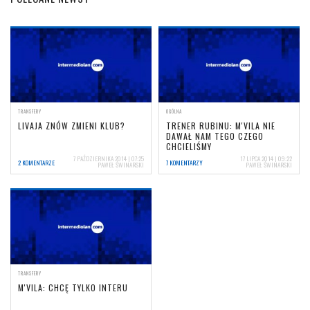
TRANSFERY
OGÓLNA
LIVAJA ZNÓW ZMIENI KLUB?
TRENER RUBINU: M'VILA NIE
DAWAŁ NAM TEGO CZEGO
CHCIELIŚMY
7 PAŹDZIERNIKA 2014 | 07:25
17 LIPCA 2014 | 09:22
2 KOMENTARZE
7 KOMENTARZY
PAWEŁ ŚWINARSKI
PAWEŁ ŚWINARSKI
TRANSFERY
M'VILA: CHCĘ TYLKO INTERU