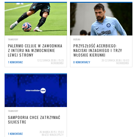
TRANSFERY
OGÓLNA
PALERMO CELUJE W ZAWODNIKA
PRZYSZŁOŚĆ ACERBIEGO:
Z INTERU NA WZMOCNIENIE
NACISKI INZAGHIEGO I TRZY
LEWEJ STRONY
WŁOSKIE KIERUNKI
12 CZERWCA 2026 | 15:23
29 CZERWCA 2026 | 10:03
1 KOMENTARZ
0 KOMENTARZY
NERIOCORSI
NERIOCORSI
TRANSFERY
SAMPDORIA CHCE ZATRZYMAĆ
SILVESTRE
26 MARCA 2015 | 15:03
1 KOMENTARZ
BŁAŻEJ MAŁOLEPSZY