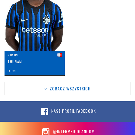
MARCUS
THURAM
LAT: 29
ZOBACZ WSZYSTKICH
NASZ PROFIL FACEBOOK
@INTERMEDIOLANCOM