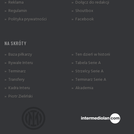
» Reklama
» Dołącz do redakcji
» Regulamin
» Shoutbox
» Polityka prywatności
» Facebook
NA SKRÓTY
» Baza piłkarzy
» Ten dzień w historii
» Rywale Interu
» Tabela Serie A
» Terminarz
» Strzelcy Serie A
» Transfery
» Terminarz Serie A
» Kadra Interu
» Akademia
» Piotr Zieliński