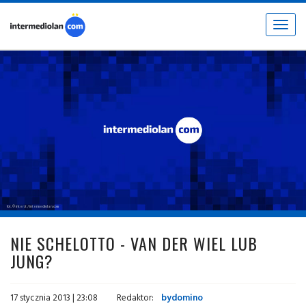
Toggle
navigat
fot. © inter.it / intermediolan.com
NIE SCHELOTTO - VAN DER WIEL LUB
JUNG?
17 stycznia 2013 | 23:08
Redaktor:
bydomino