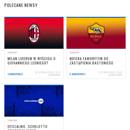
POLECANE NEWSY
TRANSFERY
TRANSFERY
MILAN LIDEREM W WYŚCIGU O
NDICKA FAWORYTEM DO
GIOVANNIEGO LEONIEGO?
ZASTĄPIENIA BASTONIEGO
28 CZERWCA 2025 | 10:37
1 CZERWCA 2026 | 07:00
3 KOMENTARZE
0 KOMENTARZY
NERIOCORSI
MAREK SUDOŁ
TRANSFERY
OFICJALNIE: SCHELOTTO