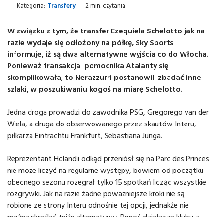
Kategoria:
Transfery
2 min. czytania
W związku z tym, że transfer Ezequiela Schelotto jak na
razie wydaje się odłożony na półkę, Sky Sports
informuje, iż są dwa alternatywne wyjścia co do Włocha.
Ponieważ transakcja pomocnika Atalanty się
skomplikowała, to Nerazzurri postanowili zbadać inne
szlaki, w poszukiwaniu kogoś na miarę Schelotto.
Jedna droga prowadzi do zawodnika PSG, Gregorego van der
Wiela, a druga do obserwowanego przez skautów Interu,
piłkarza Eintrachtu Frankfurt, Sebastiana Junga.
Reprezentant Holandii odkąd przeniósł się na Parc des Princes
nie może liczyć na regularne występy, bowiem od początku
obecnego sezonu rozegrał tylko 15 spotkań licząc wszystkie
rozgrywki. Jak na razie żadne poważniejsze kroki nie są
robione ze strony Interu odnośnie tej opcji, jednakże nie
można skreślać tejże alternatywy. Ponoć działacze klubu z