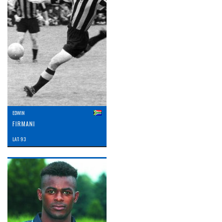
EDWIN
FIRMANI
LAT: 93