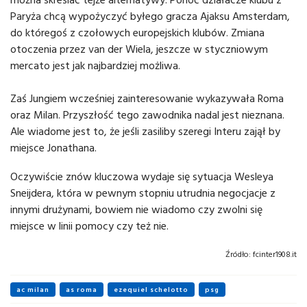
Paryża chcą wypożyczyć byłego gracza Ajaksu Amsterdam,
do któregoś z czołowych europejskich klubów. Zmiana
otoczenia przez van der Wiela, jeszcze w styczniowym
mercato jest jak najbardziej możliwa.
Zaś Jungiem wcześniej zainteresowanie wykazywała Roma
oraz Milan. Przyszłość tego zawodnika nadal jest nieznana.
Ale wiadome jest to, że jeśli zasiliby szeregi Interu zajął by
miejsce Jonathana.
Oczywiście znów kluczowa wydaje się sytuacja Wesleya
Sneijdera, która w pewnym stopniu utrudnia negocjacje z
innymi drużynami, bowiem nie wiadomo czy zwolni się
miejsce w linii pomocy czy też nie.
Źródło:
fcinter1908.it
ac milan
as roma
ezequiel schelotto
psg