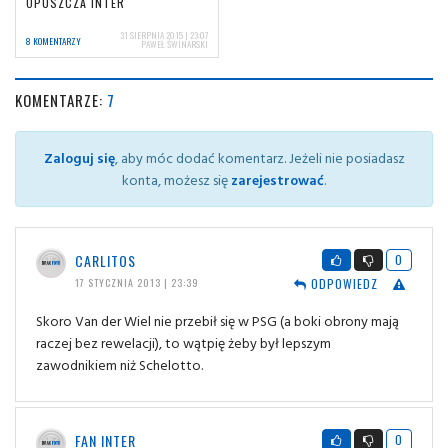
OPUSZCZA INTER
31 SIERPNIA 2015 | 23:07
8 KOMENTARZY
PAWEŁ ŚWINARSKI
KOMENTARZE:
7
Zaloguj się
, aby móc dodać komentarz. Jeżeli nie posiadasz
konta, możesz się
zarejestrować
.
CARLITOS
0
ODPOWIEDZ
17 STYCZNIA 2013 | 23:39
Skoro Van der Wiel nie przebił się w PSG (a boki obrony mają
raczej bez rewelacji), to wątpię żeby był lepszym
zawodnikiem niż Schelotto.
FAN INTER
0