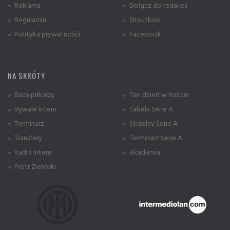
» Reklama
» Dołącz do redakcji
» Regulamin
» Shoutbox
» Polityka prywatności
» Facebook
NA SKRÓTY
» Baza piłkarzy
» Ten dzień w historii
» Rywale Interu
» Tabela Serie A
» Terminarz
» Strzelcy Serie A
» Transfery
» Terminarz Serie A
» Kadra Interu
» Akademia
» Piotr Zieliński