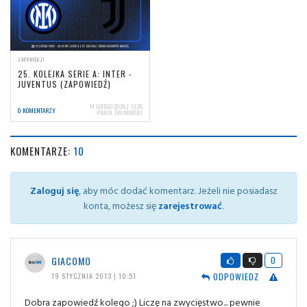
ZAPOWIEDZI
25. KOLEJKA SERIE A: INTER -
JUVENTUS (ZAPOWIEDŹ)
14 LUTEGO 2026 | 13:26
0 KOMENTARZY
PAWEŁ ŚWINARSKI
KOMENTARZE:
10
Zaloguj się
, aby móc dodać komentarz. Jeżeli nie posiadasz
konta, możesz się
zarejestrować
.
GIACOMO
0
ODPOWIEDZ
19 STYCZNIA 2013 | 10:51
Dobra zapowiedź kolego ;) Liczę na zwycięstwo... pewnie