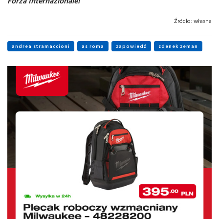
Forza Internazionale!
Źródło:
własne
andrea stramaccioni
as roma
zapowiedź
zdenek zeman