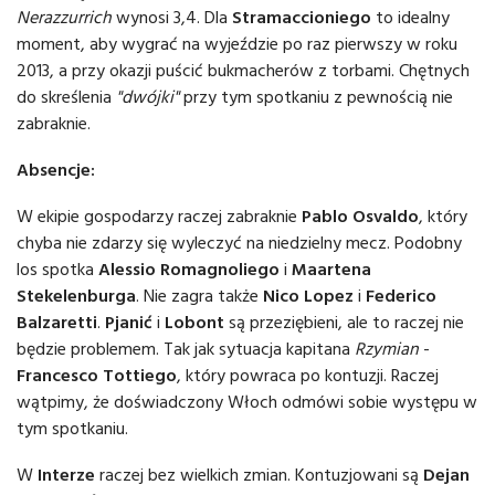
Nerazzurrich
wynosi 3,4. Dla
Stramaccioniego
to idealny
moment, aby wygrać na wyjeździe po raz pierwszy w roku
2013, a przy okazji puścić bukmacherów z torbami. Chętnych
do skreślenia
"dwójki"
przy tym spotkaniu z pewnością nie
zabraknie.
Absencje:
W ekipie gospodarzy raczej zabraknie
Pablo Osvaldo
, który
chyba nie zdarzy się wyleczyć na niedzielny mecz. Podobny
los spotka
Alessio Romagnoliego
i
Maartena
Stekelenburga
. Nie zagra także
Nico Lopez
i
Federico
Balzaretti
.
Pjanić
i
Lobont
są przeziębieni, ale to raczej nie
będzie problemem. Tak jak sytuacja kapitana
Rzymian
-
Francesco Tottiego
, który powraca po kontuzji. Raczej
wątpimy, że doświadczony Włoch odmówi sobie występu w
tym spotkaniu.
W
Interze
raczej bez wielkich zmian. Kontuzjowani są
Dejan