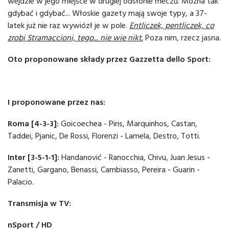
wejdzie w jego miejsce w drugiej odsłonie meczu. Można tak
gdybać i gdybać... Włoskie gazety mają swoje typy, a 37-
latek już nie raz wywiózł je w pole.
Entliczek, pentliczek, co
zrobi Stramaccioni, tego... nie wie nikt.
Poza nim, rzecz jasna.
Oto proponowane składy przez Gazzetta dello Sport:
I proponowane przez nas:
Roma [4-3-3]:
Goicoechea - Piris, Marquinhos, Castan,
Taddei, Pjanic, De Rossi, Florenzi - Lamela, Destro, Totti.
Inter [3-5-1-1]:
Handanović - Ranocchia, Chivu, Juan Jesus -
Zanetti, Gargano, Benassi, Cambiasso, Pereira - Guarin -
Palacio.
Transmisja w TV:
nSport / HD