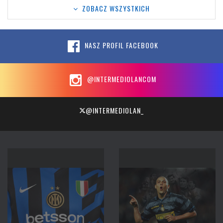
ZOBACZ WSZYSTKICH
NASZ PROFIL FACEBOOK
@INTERMEDIOLANCOM
@INTERMEDIOLAN_