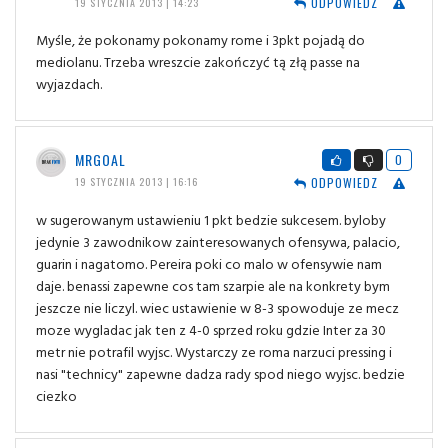
ODPOWIEDZ
19 STYCZNIA 2013 | 14:23
Myśle, że pokonamy pokonamy rome i 3pkt pojadą do
mediolanu. Trzeba wreszcie zakończyć tą złą passe na
wyjazdach.
MRGOAL
0
ODPOWIEDZ
19 STYCZNIA 2013 | 16:16
w sugerowanym ustawieniu 1 pkt bedzie sukcesem. byloby
jedynie 3 zawodnikow zainteresowanych ofensywa, palacio,
guarin i nagatomo. Pereira poki co malo w ofensywie nam
daje. benassi zapewne cos tam szarpie ale na konkrety bym
jeszcze nie liczyl. wiec ustawienie w 8-3 spowoduje ze mecz
moze wygladac jak ten z 4-0 sprzed roku gdzie Inter za 30
metr nie potrafil wyjsc. Wystarczy ze roma narzuci pressing i
nasi "technicy" zapewne dadza rady spod niego wyjsc. bedzie
ciezko