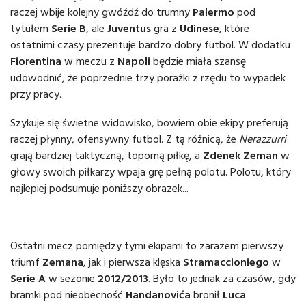
raczej wbije kolejny gwóźdź do trumny
Palermo
pod
tytułem
Serie B
, ale
Juventus
gra z
Udinese
, które
ostatnimi czasy prezentuje bardzo dobry futbol. W dodatku
Fiorentina
w meczu z
Napoli
będzie miała szansę
udowodnić, że poprzednie trzy porażki z rzędu to wypadek
przy pracy.
Szykuje się świetne widowisko, bowiem obie ekipy preferują
raczej płynny, ofensywny futbol. Z tą różnicą, że
Nerazzurri
grają bardziej taktyczną, toporną piłkę, a
Zdenek Zeman
w
głowy swoich piłkarzy wpaja grę pełną polotu. Polotu, który
najlepiej podsumuje poniższy obrazek...
Ostatni mecz pomiędzy tymi ekipami to zarazem pierwszy
triumf
Zemana
, jak i pierwsza klęska
Stramaccioniego
w
Serie A
w sezonie
2012/2013
. Było to jednak za czasów, gdy
bramki pod nieobecność
Handanovića
bronił
Luca