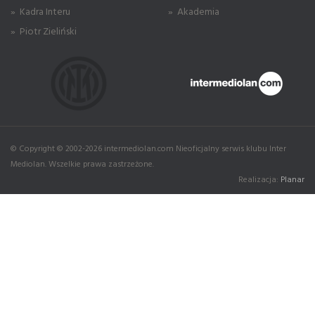
» Kadra Interu
» Akademia
» Piotr Zieliński
© Copyright © 2002-2026 intermediolan.com Nieoficjalny serwis klubu Inter
Mediolan. Wszelkie prawa zastrzeżone.
Realizacja:
Planar