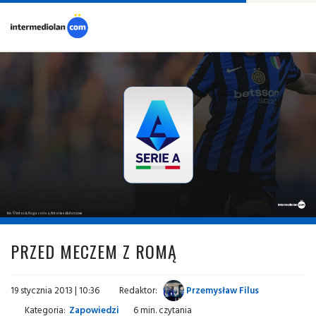
fot. © inter.it/legaseriea/intermediolan.com
PRZED MECZEM Z ROMĄ
19 stycznia 2013 | 10:36
Redaktor:
Przemysław Filus
Kategoria:
Zapowiedzi
6 min. czytania