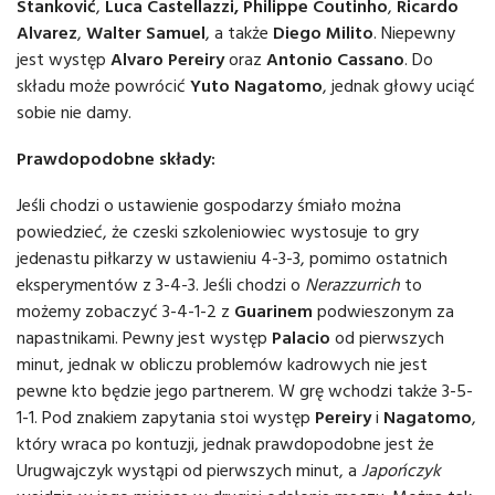
Stanković
,
Luca Castellazzi,
Philippe Coutinho
,
Ricardo
Alvarez
,
Walter Samuel
, a także
Diego Milito
. Niepewny
jest występ
Alvaro Pereiry
oraz
Antonio Cassano
. Do
składu może powrócić
Yuto Nagatomo
, jednak głowy uciąć
sobie nie damy.
Prawdopodobne składy:
Jeśli chodzi o ustawienie gospodarzy śmiało można
powiedzieć, że czeski szkoleniowiec wystosuje to gry
jedenastu piłkarzy w ustawieniu 4-3-3, pomimo ostatnich
eksperymentów z 3-4-3. Jeśli chodzi o
Nerazzurrich
to
możemy zobaczyć 3-4-1-2 z
Guarinem
podwieszonym za
napastnikami. Pewny jest występ
Palacio
od pierwszych
minut, jednak w obliczu problemów kadrowych nie jest
pewne kto będzie jego partnerem. W grę wchodzi także 3-5-
1-1. Pod znakiem zapytania stoi występ
Pereiry
i
Nagatomo
,
który wraca po kontuzji, jednak prawdopodobne jest że
Urugwajczyk wystąpi od pierwszych minut, a
Japończyk