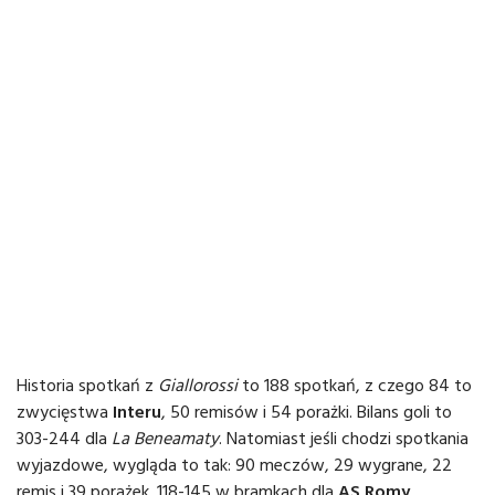
Historia spotkań z
Giallorossi
to 188 spotkań, z czego 84 to
zwycięstwa
Interu
, 50 remisów i 54 porażki. Bilans goli to
303-244 dla
La Beneamaty
. Natomiast jeśli chodzi spotkania
wyjazdowe, wygląda to tak: 90 meczów, 29 wygrane, 22
remis i 39 porażek. 118-145 w bramkach dla
AS Romy
.