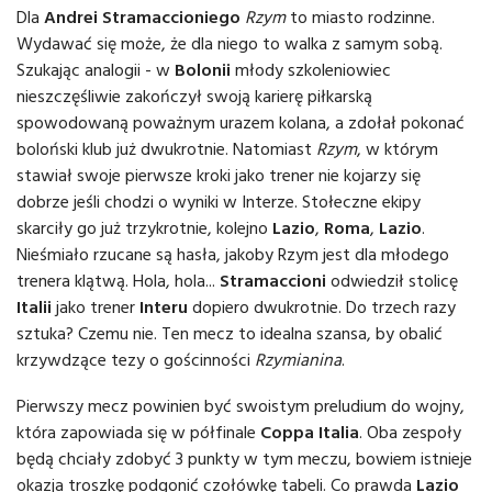
Dla
Andrei Stramaccioniego
Rzym
to miasto rodzinne.
Wydawać się może, że dla niego to walka z samym sobą.
Szukając analogii - w
Bolonii
młody szkoleniowiec
nieszczęśliwie zakończył swoją karierę piłkarską
spowodowaną poważnym urazem kolana, a zdołał pokonać
boloński klub już dwukrotnie. Natomiast
Rzym
, w którym
stawiał swoje pierwsze kroki jako trener nie kojarzy się
dobrze jeśli chodzi o wyniki w Interze. Stołeczne ekipy
skarciły go już trzykrotnie, kolejno
Lazio
,
Roma
,
Lazio
.
Nieśmiało rzucane są hasła, jakoby Rzym jest dla młodego
trenera klątwą. Hola, hola...
Stramaccioni
odwiedził stolicę
Italii
jako trener
Interu
dopiero dwukrotnie. Do trzech razy
sztuka? Czemu nie. Ten mecz to idealna szansa, by obalić
krzywdzące tezy o gościnności
Rzymianina
.
Pierwszy mecz powinien być swoistym preludium do wojny,
która zapowiada się w półfinale
Coppa Italia
. Oba zespoły
będą chciały zdobyć 3 punkty w tym meczu, bowiem istnieje
okazja troszkę podgonić czołówkę tabeli. Co prawda
Lazio