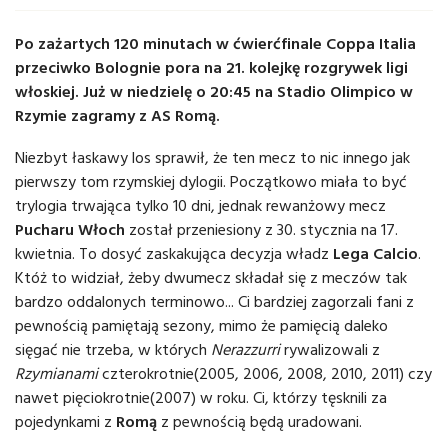
Po zażartych 120 minutach w ćwierćfinale Coppa Italia
przeciwko Bolognie pora na 21. kolejkę rozgrywek ligi
włoskiej. Już w niedzielę o 20:45 na Stadio Olimpico w
Rzymie zagramy z AS Romą.
Niezbyt łaskawy los sprawił, że ten mecz to nic innego jak
pierwszy tom rzymskiej dylogii. Początkowo miała to być
trylogia trwająca tylko 10 dni, jednak rewanżowy mecz
Pucharu Włoch
został przeniesiony z 30. stycznia na 17.
kwietnia. To dosyć zaskakująca decyzja władz
Lega Calcio
.
Któż to widział, żeby dwumecz składał się z meczów tak
bardzo oddalonych terminowo... Ci bardziej zagorzali fani z
pewnością pamiętają sezony, mimo że pamięcią daleko
sięgać nie trzeba, w których
Nerazzurri
rywalizowali z
Rzymianami
czterokrotnie(2005, 2006, 2008, 2010, 2011) czy
nawet pięciokrotnie(2007) w roku. Ci, którzy tęsknili za
pojedynkami z
Romą
z pewnością będą uradowani.