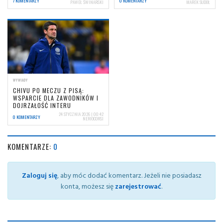
7 KOMENTARZY
0 KOMENTARZY
PAWEŁ ŚWINARSKI
MAREK SUDOŁ
WYWIADY
CHIVU PO MECZU Z PISĄ:
WSPARCIE DLA ZAWODNIKÓW I
DOJRZAŁOŚĆ INTERU
24 STYCZNIA 2026 | 00:42
0 KOMENTARZY
NERIOCORSI
KOMENTARZE:
0
Zaloguj się
, aby móc dodać komentarz. Jeżeli nie posiadasz
konta, możesz się
zarejestrować
.