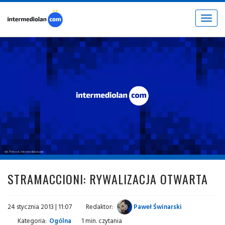
Toggle
navigat
fot. © inter.it / intermediolan.com
STRAMACCIONI: RYWALIZACJA OTWARTA
24 stycznia 2013 | 11:07
Redaktor:
Paweł Świnarski
Kategoria:
Ogólna
1 min. czytania