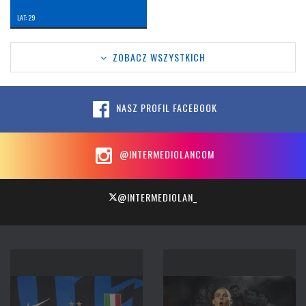
LAT: 29
ZOBACZ WSZYSTKICH
NASZ PROFIL FACEBOOK
@INTERMEDIOLANCOM
@INTERMEDIOLAN_