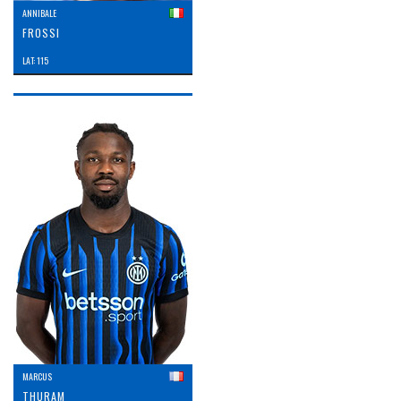
ANNIBALE
FROSSI
LAT: 115
MARCUS
THURAM