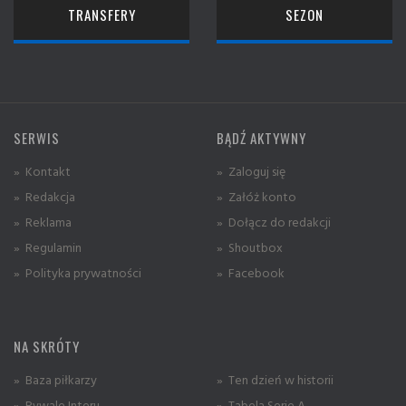
TRANSFERY
SEZON
SERWIS
BĄDŹ AKTYWNY
» Kontakt
» Zaloguj się
» Redakcja
» Załóż konto
» Reklama
» Dołącz do redakcji
» Regulamin
» Shoutbox
» Polityka prywatności
» Facebook
NA SKRÓTY
» Baza piłkarzy
» Ten dzień w historii
» Rywale Interu
» Tabela Serie A