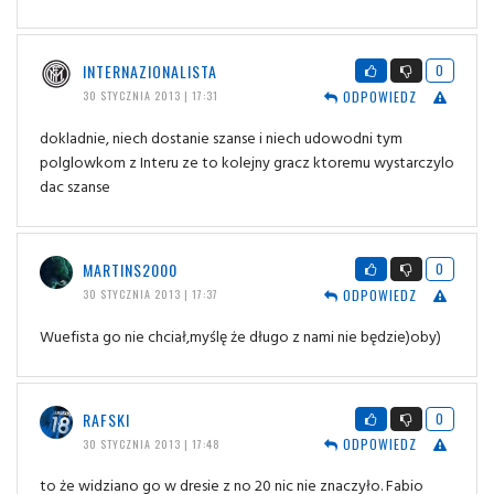
INTERNAZIONALISTA
0
ODPOWIEDZ
30 STYCZNIA 2013 | 17:31
dokladnie, niech dostanie szanse i niech udowodni tym
polglowkom z Interu ze to kolejny gracz ktoremu wystarczylo
dac szanse
MARTINS2000
0
ODPOWIEDZ
30 STYCZNIA 2013 | 17:37
Wuefista go nie chciał,myślę że długo z nami nie będzie)oby)
RAFSKI
0
ODPOWIEDZ
30 STYCZNIA 2013 | 17:48
to że widziano go w dresie z no 20 nic nie znaczyło. Fabio