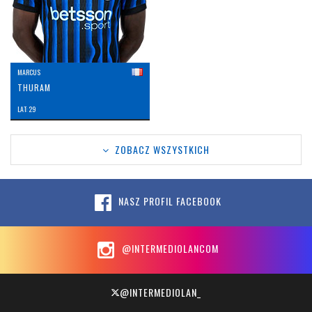
MARCUS
THURAM
LAT: 29
ZOBACZ WSZYSTKICH
NASZ PROFIL FACEBOOK
@INTERMEDIOLANCOM
@INTERMEDIOLAN_