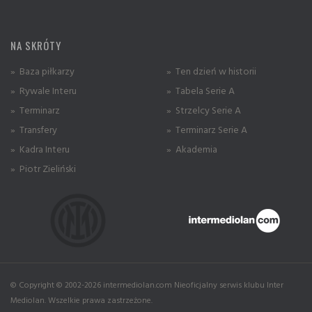
NA SKRÓTY
» Baza piłkarzy
» Ten dzień w historii
» Rywale Interu
» Tabela Serie A
» Terminarz
» Strzelcy Serie A
» Transfery
» Terminarz Serie A
» Kadra Interu
» Akademia
» Piotr Zieliński
© Copyright © 2002-2026 intermediolan.com Nieoficjalny serwis klubu Inter
Mediolan. Wszelkie prawa zastrzeżone.