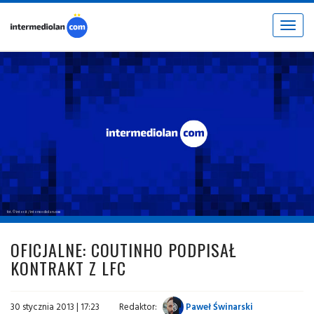
Toggle
navigat
fot. © inter.it / intermediolan.com
OFICJALNE: COUTINHO PODPISAŁ
KONTRAKT Z LFC
30 stycznia 2013 | 17:23
Redaktor:
Paweł Świnarski