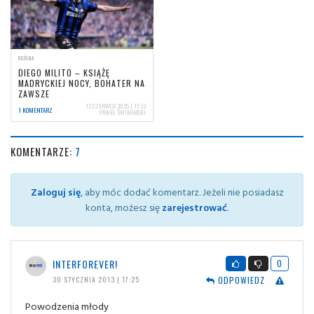
OGÓLNA
DIEGO MILITO – KSIĄŻĘ
MADRYCKIEJ NOCY, BOHATER NA
ZAWSZE
12 CZERWCA 2025 | 17:13
1 KOMENTARZ
PAWEŁ ŚWINARSKI
KOMENTARZE:
7
Zaloguj się
, aby móc dodać komentarz. Jeżeli nie posiadasz
konta, możesz się
zarejestrować
.
INTERFOREVER!
0
ODPOWIEDZ
30 STYCZNIA 2013 | 17:25
Powodzenia młody