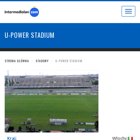
Toggle
navigat
U-POWER STADIUM
STRONA GŁÓWNA
STADONY
U-POWER STADIUM
Kraj:
Włochy