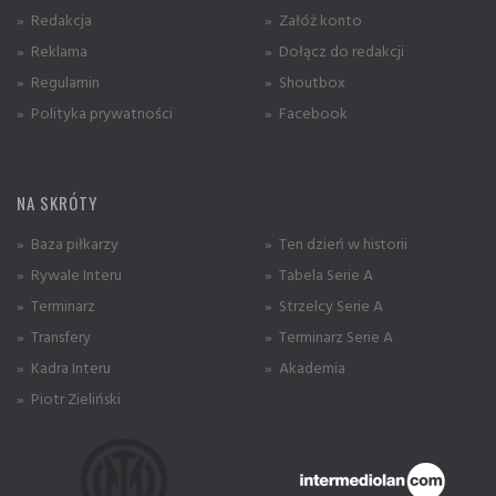
» Redakcja
» Załóż konto
» Reklama
» Dołącz do redakcji
» Regulamin
» Shoutbox
» Polityka prywatności
» Facebook
NA SKRÓTY
» Baza piłkarzy
» Ten dzień w historii
» Rywale Interu
» Tabela Serie A
» Terminarz
» Strzelcy Serie A
» Transfery
» Terminarz Serie A
» Kadra Interu
» Akademia
» Piotr Zieliński