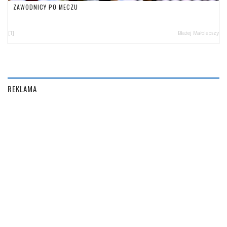
ZAWODNICY PO MECZU
[1]
Błażej Małolepszy
REKLAMA