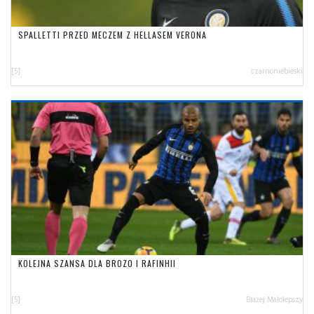
SPALLETTI PRZED MECZEM Z HELLASEM VERONA
[5]
czarnoniebieski
KOLEJNA SZANSA DLA BROZO I RAFINHII
[5]
Błażej Małolepszy