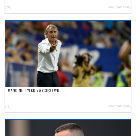
[28]
Błażej Małolepszy
MANCINI: TYLKO ZWYCIĘSTWO
[7]
Błażej Małolepszy