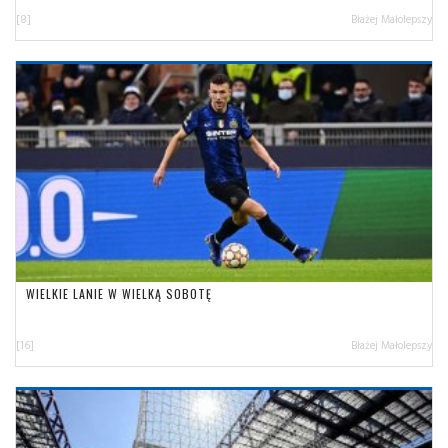
[8]
Błażej Małolepszy
WIELKIE LANIE W WIELKĄ SOBOTĘ
[16]
Błażej Małolepszy