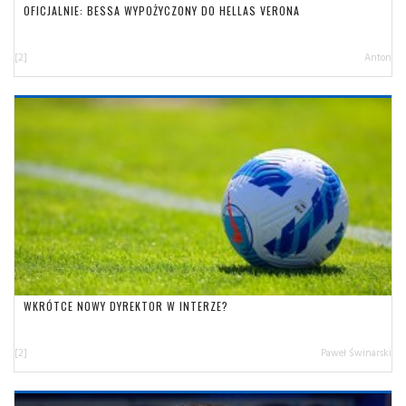
OFICJALNIE: BESSA WYPOŻYCZONY DO HELLAS VERONA
[2]
Anton
WKRÓTCE NOWY DYREKTOR W INTERZE?
[2]
Paweł Świnarski