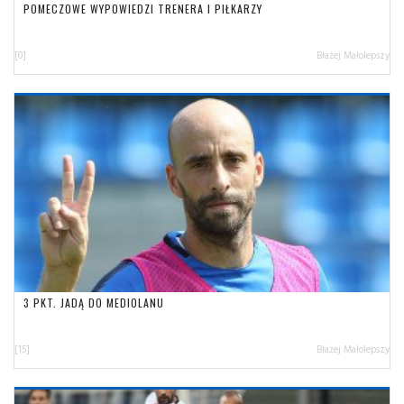
POMECZOWE WYPOWIEDZI TRENERA I PIŁKARZY
[0]
Błażej Małolepszy
3 PKT. JADĄ DO MEDIOLANU
[15]
Błażej Małolepszy