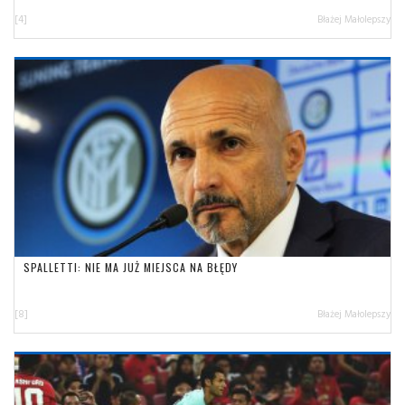
[4]
Błażej Małolepszy
SPALLETTI: NIE MA JUŻ MIEJSCA NA BŁĘDY
[8]
Błażej Małolepszy