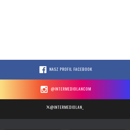
NASZ PROFIL FACEBOOK
@INTERMEDIOLANCOM
@INTERMEDIOLAN_