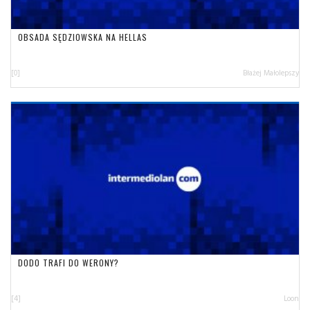
OBSADA SĘDZIOWSKA NA HELLAS
[0]
Błażej Małolepszy
DODO TRAFI DO WERONY?
[4]
Loon