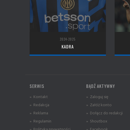
2024-2025
KADRA
SERWIS
BĄDŹ AKTYWNY
» Kontakt
» Zaloguj się
» Redakcja
» Załóż konto
» Reklama
» Dołącz do redakcji
» Regulamin
» Shoutbox
» Polityka prywatności
» Facebook