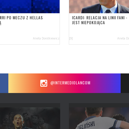
RRI PO MECZU Z HELLAS
ICARDI: RELACJA NA LINII FANI 
Ą
JEST NIEPOKOJĄCA
Aneta Dorotkiewicz
[9]
Aneta D
@INTERMEDIOLANCOM