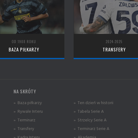
OD 1908 ROKU
2024-2025
BAZA PIŁKARZY
TRANSFERY
NA SKRÓTY
» Baza piłkarzy
» Ten dzień w historii
» Rywale Interu
» Tabela Serie A
» Terminarz
» Strzelcy Serie A
» Transfery
» Terminarz Serie A
» Kadra Interu
» Akademia