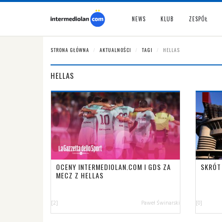
NEWS
KLUB
ZESPÓŁ
STRONA GŁÓWNA
AKTUALNOŚCI
TAGI
HELLAS
HELLAS
OCENY INTERMEDIOLAN.COM I GDS ZA
SKRÓT
MECZ Z HELLAS
[2]
Paweł Świnarski
[0]