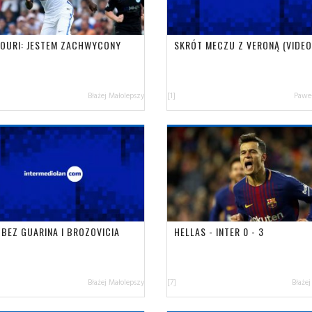
OURI: JESTEM ZACHWYCONY
SKRÓT MECZU Z VERONĄ (VIDEO
Błażej Małolepszy
[1]
Paweł
 BEZ GUARINA I BROZOVICIA
HELLAS - INTER 0 - 3
Błażej Małolepszy
[7]
Błażej