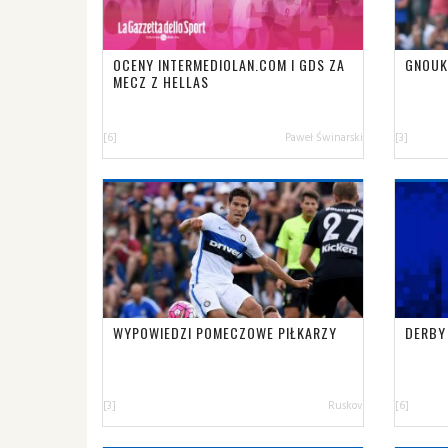
OCENY INTERMEDIOLAN.COM I GDS ZA
GNOUK
MECZ Z HELLAS
[6]
Paweł Świnarski
[3]
WYPOWIEDZI POMECZOWE PIŁKARZY
DERBY
[3]
Ruskov
[6]