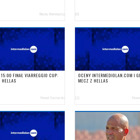
Błażej Małolepszy
[0]
 15:00 FINAŁ VIARREGGIO CUP:
OCENY INTERMEDIOLAN.COM I G
- HELLAS
MECZ Z HELLAS
Paweł Świnarski
[2]
Paweł