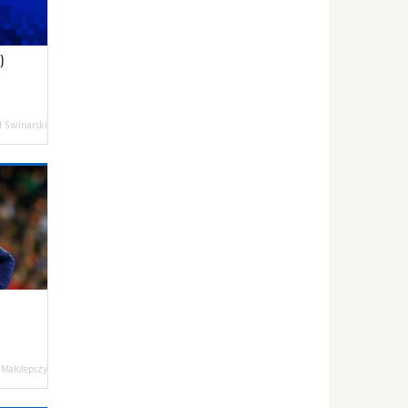
)
 Świnarski
 Małolepszy