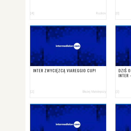
[4]
Ruskov
[0]
INTER ZWYCIĘZCĄ VIAREGGIO CUP!
DZIŚ O
INTER 
[2]
Błażej Małolepszy
[3]