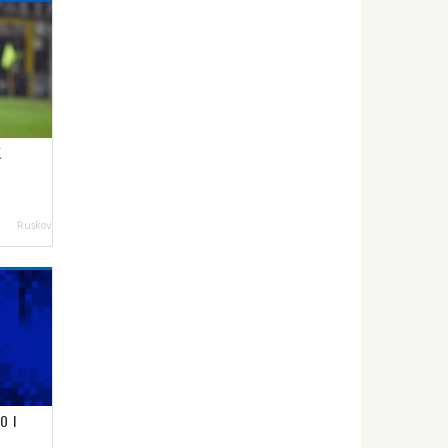
K
Ruskov
O I