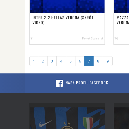
INTER 2-2 HELLAS VERONA (SKRÓT
MAZZA
VIDEO)
VERON
[3]
Paweł Świnarski
[6]
1
2
3
4
5
6
7
8
9
NASZ PROFIL FACEBOOK