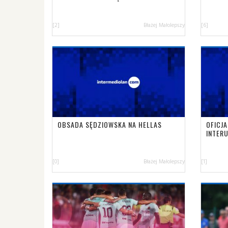
[2]
Błażej Małolepszy
[6]
OBSADA SĘDZIOWSKA NA HELLAS
OFICJ
INTER
[0]
Błażej Małolepszy
[1]