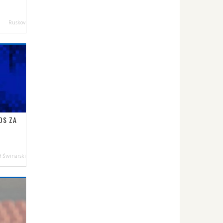
Ruskov
DS ZA
 Świnarski