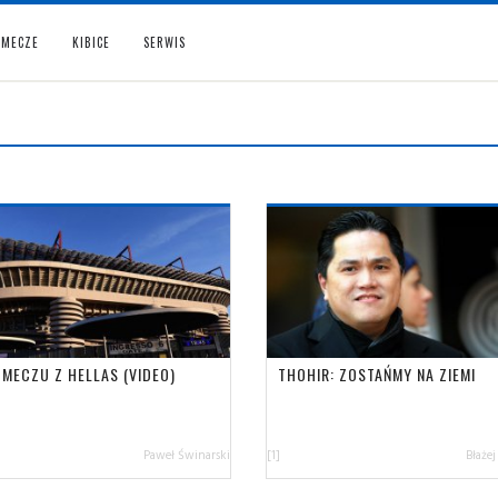
MECZE
KIBICE
SERWIS
 MECZU Z HELLAS (VIDEO)
THOHIR: ZOSTAŃMY NA ZIEMI
Paweł Świnarski
[1]
Błażej