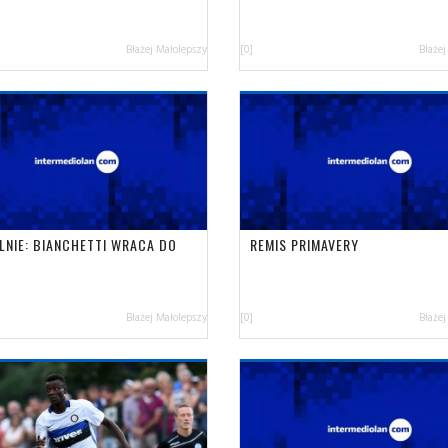
Błażej Małolepszy
[0]
Błażej
ALNIE: BIANCHETTI WRACA DO
REMIS PRIMAVERY
U
Błażej Małolepszy
[0]
Błażej