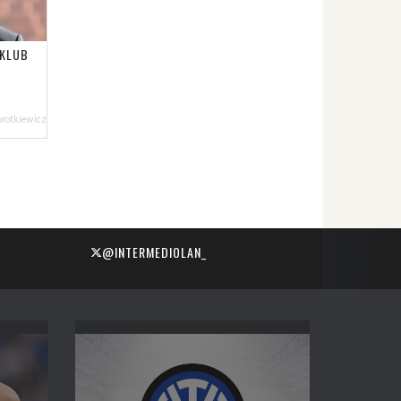
- KLUB
orotkiewicz
@INTERMEDIOLAN_