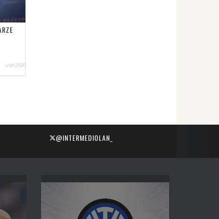
ARZE
user2630
@INTERMEDIOLAN_