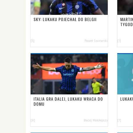
SKY: LUKAKU POJECHAŁ DO BELGII
MARTI
TYGOD
[5]
Paweł Świnarski
[1]
ITALIA GRA DALEJ, LUKAKU WRACA DO
LUKAK
DOMU
[8]
Błażej Małolepszy
[7]