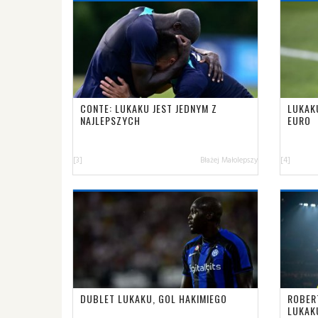
CONTE: LUKAKU JEST JEDNYM Z
LUKAK
NAJLEPSZYCH
EURO
[3]
Błażej Małolepszy
[4]
DUBLET LUKAKU, GOL HAKIMIEGO
ROBER
LUKAK