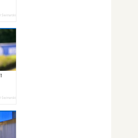
 Świnarski
ST
 Świnarski