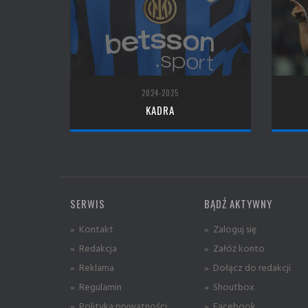
2024-2025
KADRA
SERWIS
BĄDŹ AKTYWNY
» Kontakt
» Zaloguj się
» Redakcja
» Załóż konto
» Reklama
» Dołącz do redakcji
» Regulamin
» Shoutbox
» Polityka prywatności
» Facebook