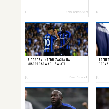
[3]
Aneta Dorotkiewicz
[0]
7 GRACZY INTERU ZAGRA NA
TRENE
MISTRZOSTWACH ŚWIATA
DECYZ
[2]
Paweł Świnarski
[2]