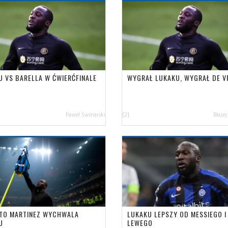
U VS BARELLA W ĆWIERĆFINALE
WYGRAŁ LUKAKU, WYGRAŁ DE VR
Paweł Świnarski
[2]
Błażej
TO MARTINEZ WYCHWALA
LUKAKU LEPSZY OD MESSIEGO I
U
LEWEGO