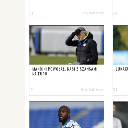
[1]
Błażej Małolepszy
[4]
MANCINI POWOŁAŁ. NASI Z SZANSAMI
LUKAK
NA EURO
[6]
Błażej Małolepszy
[2]