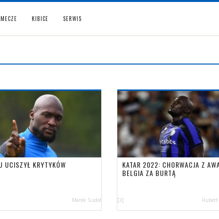
MECZE
KIBICE
SERWIS
U UCISZYŁ KRYTYKÓW
KATAR 2022: CHORWACJA Z AW
BELGIA ZA BURTĄ
Marek Sudoł
[3]
Hubert