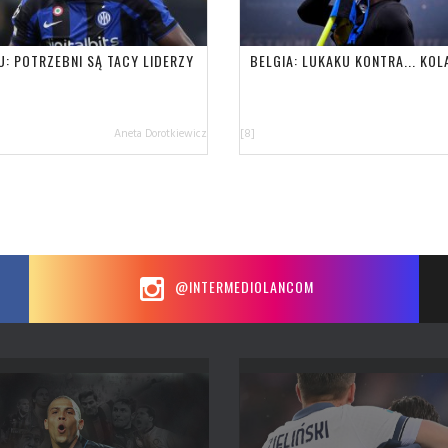
U: POTRZEBNI SĄ TACY LIDERZY
BELGIA: LUKAKU KONTRA... KOL
Aneta Dorotkiewicz
[8]
@INTERMEDIOLANCOM