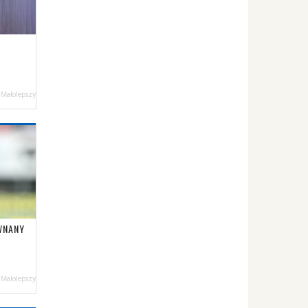
 Małolepszy
WNANY
 Małolepszy