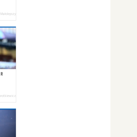
 Małolepszy
DR
orotkiewicz