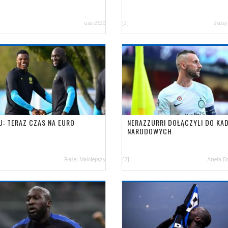
user2630
[3]
Błażej
U: TERAZ CZAS NA EURO
NERAZZURRI DOŁĄCZYLI DO KA
NARODOWYCH
Błażej Małolepszy
[2]
Aneta D