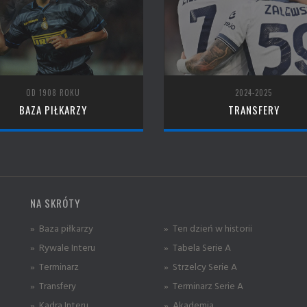
OD 1908 ROKU
2024-2025
BAZA PIŁKARZY
TRANSFERY
NA SKRÓTY
» Baza piłkarzy
» Ten dzień w historii
» Rywale Interu
» Tabela Serie A
» Terminarz
» Strzelcy Serie A
» Transfery
» Terminarz Serie A
» Kadra Interu
» Akademia