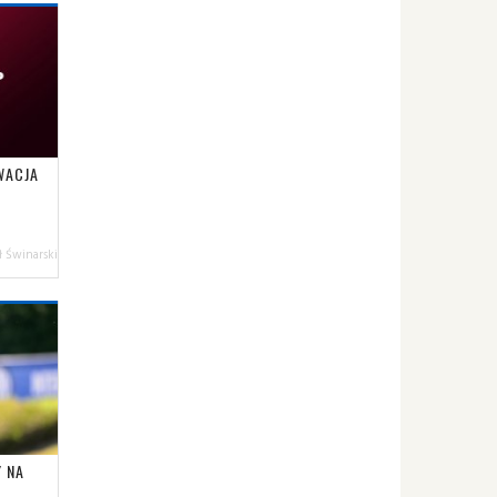
WACJA
 Świnarski
 NA