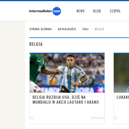
NEWS
KLUB
ZESPÓŁ
STRONA GŁÓWNA
AKTUALNOŚCI
TAGI
BELGIA
BELGIA
BELGIA ROZBIJA USA, DZIŚ NA
LUKAK
MUNDIALU W AKCJI LAUTARO I AKANJI
[3]
NerioCorsi
[1]