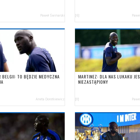
Paweł Świnarski
[6]
Paweł
R BELGII: TO BĘDZIE MEDYCZNA
MARTINEZ: DLA NAS LUKAKU JE
JA
NIEZASTĄPIONY
Aneta Dorotkiewicz
[0]
Paweł