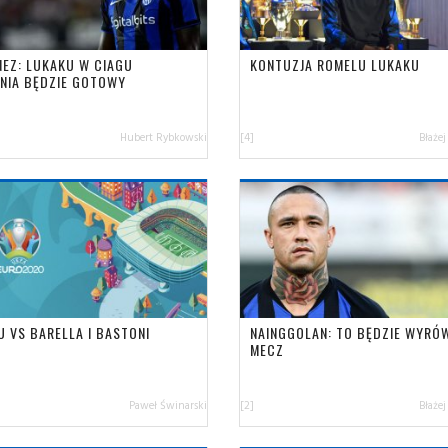
NEZ: LUKAKU W CIAGU
KONTUZJA ROMELU LUKAKU
NIA BĘDZIE GOTOWY
Hubert Rybkowski
[4]
Błażej
U VS BARELLA I BASTONI
NAINGGOLAN: TO BĘDZIE WYRÓ
MECZ
Paweł Świnarski
[2]
Błażej