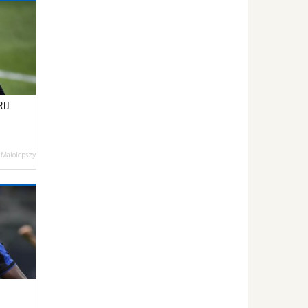
IJ
 Małolepszy