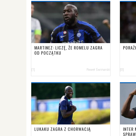
MARTINEZ: LICZĘ, ŻE ROMELU ZAGRA
PORAŻ
OD POCZĄTKU
[1]
Paweł Świnarski
[0]
LUKAKU ZAGRA Z CHORWACJĄ
INTER
SPRAW