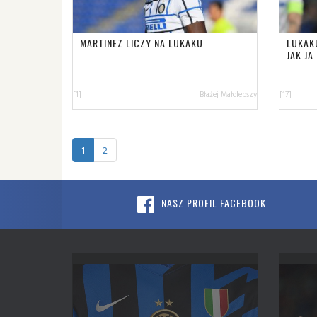
MARTINEZ LICZY NA LUKAKU
LUKAK
JAK JA
[1]
Błażej Małolepszy
[17]
1
2
NASZ PROFIL FACEBOOK