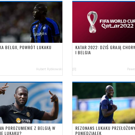
KA BELGII, POWRÓT LUKAKU
KATAR 2022: DZIŚ GRAJĄ CHOR
I BELGIA
Hubert Rybkowski
[0]
Paweł
 MA POROZUMIENIE Z BELGIĄ W
REZONANS LUKAKU PRZEŁOŻONY
IE LUKAKU?
PONIEDZIAŁEK