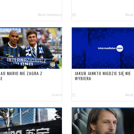
Błażej Małolepszy
[8]
Błażej
OAO MARIO NIE ZAGRA Z
JAKUB JANKTO NIGDZIE SIĘ NIE
SE
WYBIERA
Guarin
[1]
Błażej