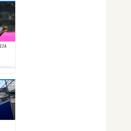
AZZA
 Małolepszy