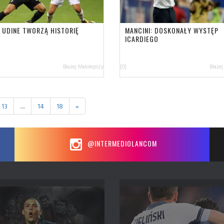
I UDINE TWORZĄ HISTORIĘ
MANCINI: DOSKONAŁY WYSTĘP
ICARDIEGO
Błażej Małolepszy
[0]
Błażej
13
.....
14
18
»
@INTERMEDIOLANCOM