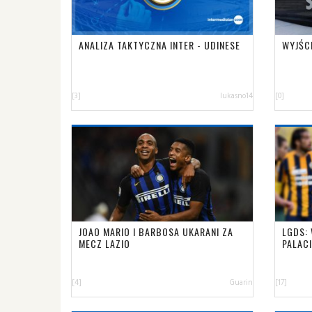
ANALIZA TAKTYCZNA INTER - UDINESE
WYJŚC
[3]
lukasno14
[0]
JOAO MARIO I BARBOSA UKARANI ZA
LGDS: 
MECZ LAZIO
PALAC
[4]
Guarin
[17]