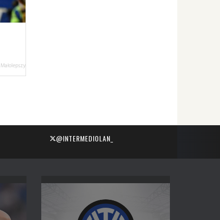
 Małolepszy
@INTERMEDIOLAN_