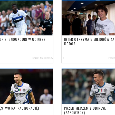
ALNIE: GNOUKOURI W UDINESE
INTER OTRZYMA 5 MILIONÓW ZA
DODO?
Błażej Małolepszy
[6]
Paweł
ĘSTWO NA INAUGURACJĘ!
PRZED MECZEM Z UDINESE
(ZAPOWIEDŹ)