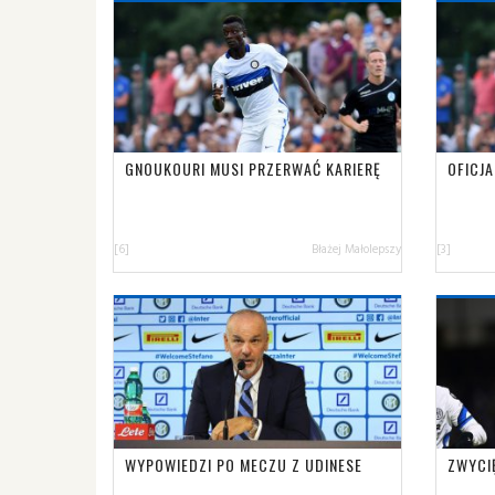
GNOUKOURI MUSI PRZERWAĆ KARIERĘ
OFICJ
[6]
Błażej Małolepszy
[3]
WYPOWIEDZI PO MECZU Z UDINESE
ZWYCI