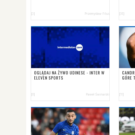
[3]
Przemysław Filus
[35]
OGLĄDAJ NA ŻYWO UDINESE - INTER W
CANDR
ELEVEN SPORTS
GÓRE T
[0]
Paweł Świnarski
[11]