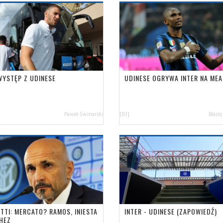
WYSTĘP Z UDINESE
UDINESE OGRYWA INTER NA ME
Paweł Świnarski
[83]
Błażej
TTI: MERCATO? RAMOS, INIESTA
INTER - UDINESE (ZAPOWIEDŹ)
CHEZ