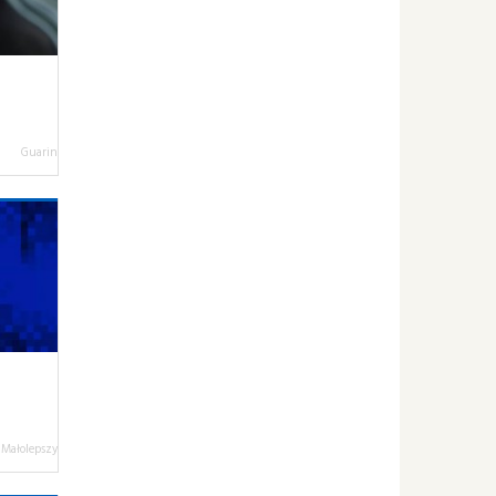
Guarin
 Małolepszy