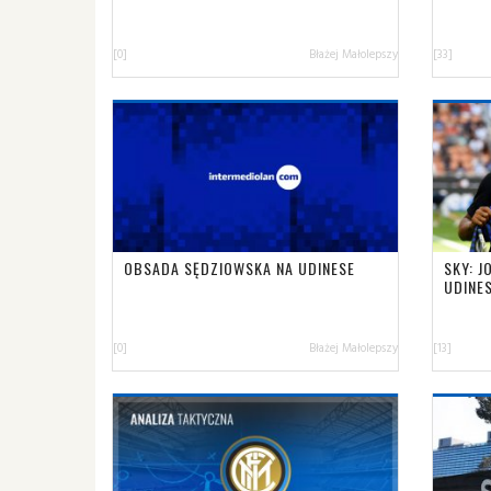
[0]
Błażej Małolepszy
[33]
OBSADA SĘDZIOWSKA NA UDINESE
SKY: J
UDINE
[0]
Błażej Małolepszy
[13]