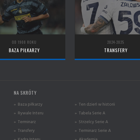
OD 1908 ROKU
2024-2025
BAZA PIŁKARZY
TRANSFERY
NA SKRÓTY
» Baza piłkarzy
» Ten dzień w historii
» Rywale Interu
» Tabela Serie A
» Terminarz
» Strzelcy Serie A
» Transfery
» Terminarz Serie A
» Kadra Interu
» Akademia