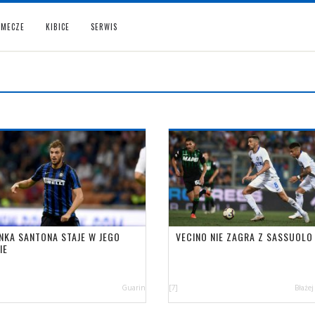
MECZE
KIBICE
SERWIS
NKA SANTONA STAJE W JEGO
VECINO NIE ZAGRA Z SASSUOLO
IE
Guarin
[7]
Błażej