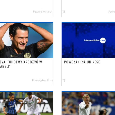
Paweł Świnarski
[9]
Paweł
EVA: "CHCEMY KROCZYĆ W
POWOŁANI NA UDINESE
ABELI"
Przemysław Filus
[0]