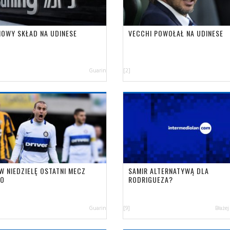
IOWY SKŁAD NA UDINESE
VECCHI POWOŁAŁ NA UDINESE
Guarin
[2]
W NIEDZIELĘ OSTATNI MECZ
SAMIR ALTERNATYWĄ DLA
IO
RODRIGUEZA?
Guarin
[9]
Błażej