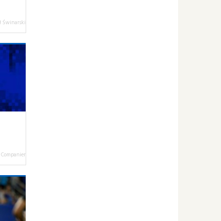
 Świnarski
Companier