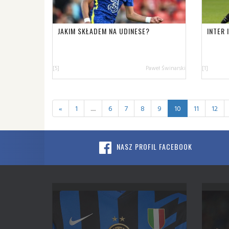
JAKIM SKŁADEM NA UDINESE?
INTER 
[5]
Paweł Świnarski
[1]
«
1
.....
6
7
8
9
10
11
12
NASZ PROFIL FACEBOOK