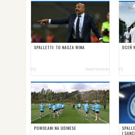
SPALLETTI: TO NASZA WINA
OCEŃ 
[11]
Paweł Świnarski
[7]
POWOŁANI NA UDINESE
SPALLE
I SAN