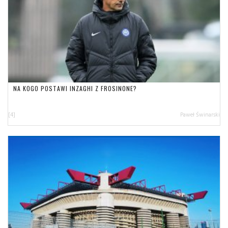
NA KOGO POSTAWI INZAGHI Z FROSINONE?
[4]
Paweł Świnarski