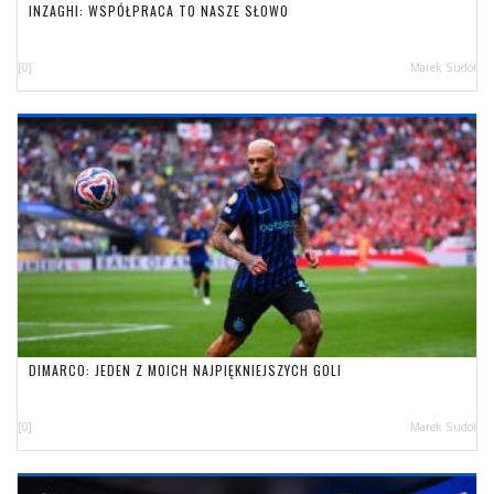
INZAGHI: WSPÓŁPRACA TO NASZE SŁOWO
[0]
Marek Sudoł
DIMARCO: JEDEN Z MOICH NAJPIĘKNIEJSZYCH GOLI
[0]
Marek Sudoł