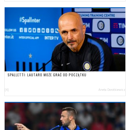
SPALLETTI: LAUTARO MOŻE GRAĆ OD POCZĄTKU
[4]
Aneta Dorotkiewicz