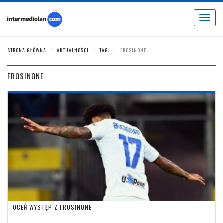
Toggle
navigat
STRONA GŁÓWNA
AKTUALNOŚCI
TAGI
FROSINONE
FROSINONE
OCEŃ WYSTĘP Z FROSINONE