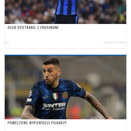
OCEŃ SPOTKANIE Z FROSINONE
[2]
Paweł Świnarski
POMECZOWE WYPOWIEDZI PIŁKARZY