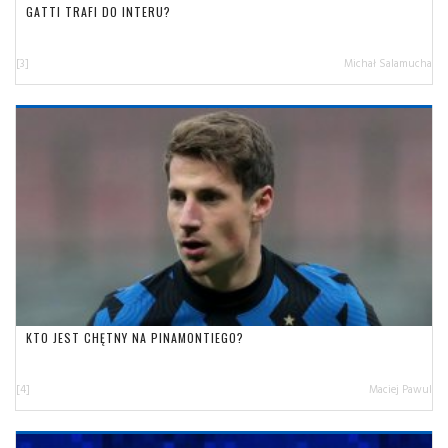
GATTI TRAFI DO INTERU?
[3]
Michał Salamucha
KTO JEST CHĘTNY NA PINAMONTIEGO?
[4]
Maciej Pawul