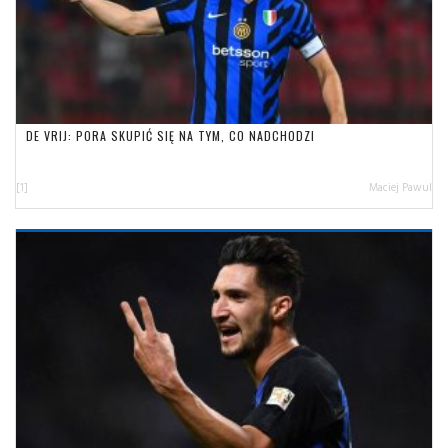
DE VRIJ: PORA SKUPIĆ SIĘ NA TYM, CO NADCHODZI
[1]
Maciej Pawul