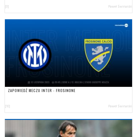
[0]
Paweł Świnarski
ZAPOWIEDŹ MECZU INTER - FROSINONE
[10]
Paweł Świnarski