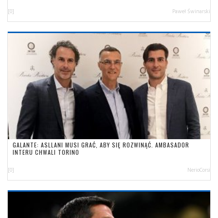
[0]
Paweł Świnarski
GALANTE: ASLLANI MUSI GRAĆ, ABY SIĘ ROZWINĄĆ. AMBASADOR
INTERU CHWALI TORINO
[0]
NerioCorsi