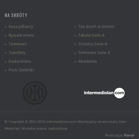
NA SKRÓTY
» Baza piłkarzy
» Ten dzień w historii
» Rywale Interu
» Tabela Serie A
» Terminarz
» Strzelcy Serie A
» Transfery
» Terminarz Serie A
» Kadra Interu
» Akademia
» Piotr Zieliński
© Copyright © 2002-2026 intermediolan.com Nieoficjalny serwis klubu Inter
Mediolan. Wszelkie prawa zastrzeżone.
Realizacja:
Planar