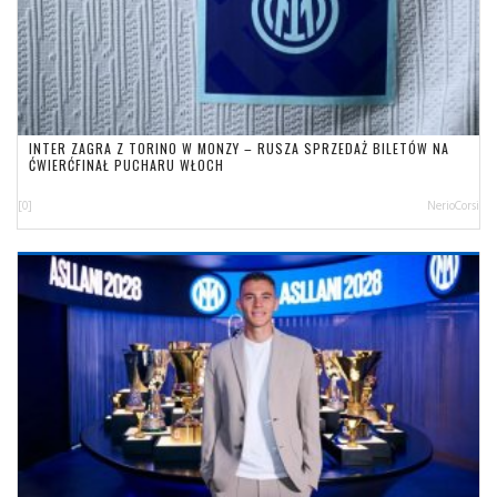
INTER ZAGRA Z TORINO W MONZY – RUSZA SPRZEDAŻ BILETÓW NA
ĆWIERĆFINAŁ PUCHARU WŁOCH
[0]
NerioCorsi