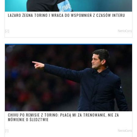
LAZARO ŻEGNA TORINO I WRACA DO WSPOMNIEŃ Z CZASÓW INTERU
[2]
NerioCorsi
CHIVU PO REMISIE Z TORINO: PŁACĄ MI ZA TRENOWANIE, NIE ZA
MÓWIENIE O ŚLEDZTWIE
[1]
NerioCorsi