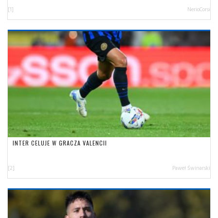
[1]
NerioCorsi
INTER CELUJE W GRACZA VALENCII
[2]
Paweł Świnarski