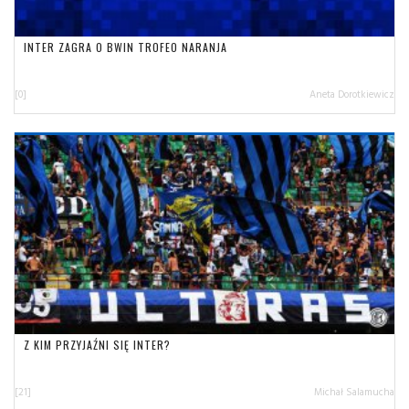
INTER ZAGRA O BWIN TROFEO NARANJA
[0]
Aneta Dorotkiewicz
Z KIM PRZYJAŹNI SIĘ INTER?
[21]
Michał Salamucha