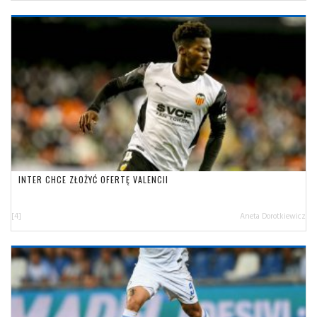
INTER CHCE ZŁOŻYĆ OFERTĘ VALENCII
[4]
Aneta Dorotkiewicz