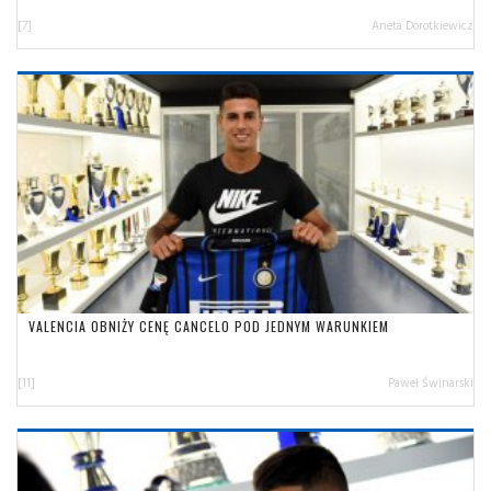
[7]
Aneta Dorotkiewicz
VALENCIA OBNIŻY CENĘ CANCELO POD JEDNYM WARUNKIEM
[11]
Paweł Świnarski