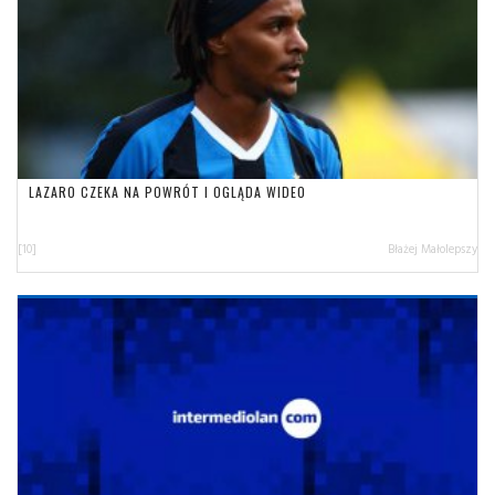
LAZARO CZEKA NA POWRÓT I OGLĄDA WIDEO
[10]
Błażej Małolepszy