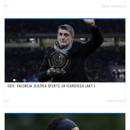
[5]
Błażej Małolepszy
GDS: VALENCIA ZŁOŻYŁA OFERTĘ ZA ICARDIEGO (AKT.)
[6]
Maciej Pawul