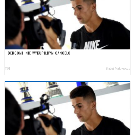
BERGOMI: NIE WYKUPIŁBYM CANCELO
[19]
Błażej Małolepszy