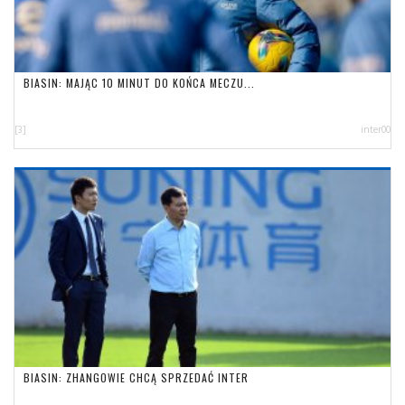
BIASIN: MAJĄC 10 MINUT DO KOŃCA MECZU...
[3]
inter00
BIASIN: ZHANGOWIE CHCĄ SPRZEDAĆ INTER