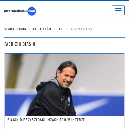
Toggle
navigat
STRONA GŁÓWNA
AKTUALNOŚCI
TAGI
FABRIZIO BIASIN
FABRIZIO BIASIN
BIASIN O PRZYSZŁOŚCI INZAGHIEGO W INTERZE