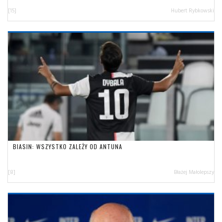
[15]
Hubert Rybkowski
BIASIN: WSZYSTKO ZALEŻY OD ANTUNA
[8]
Błażej Małolepszy