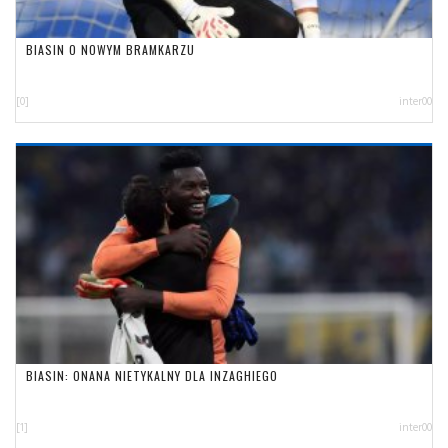
BIASIN O NOWYM BRAMKARZU
[0]
inter00
BIASIN: ONANA NIETYKALNY DLA INZAGHIEGO
[1]
inter00