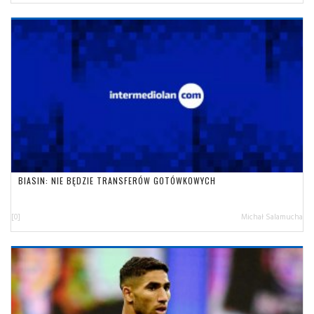
BIASIN: NIE BĘDZIE TRANSFERÓW GOTÓWKOWYCH
[0]
Michał Salamucha