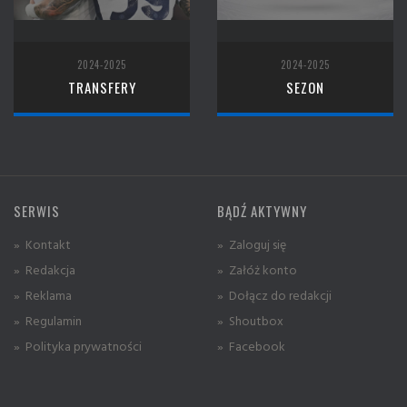
2024-2025
2024-2025
TRANSFERY
SEZON
SERWIS
BĄDŹ AKTYWNY
» Kontakt
» Zaloguj się
» Redakcja
» Załóż konto
» Reklama
» Dołącz do redakcji
» Regulamin
» Shoutbox
» Polityka prywatności
» Facebook