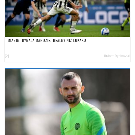
BIASIN: DYBALA BARDZIEJ REALNY NIŻ LUKAKU
[2]
Hubert Rybkowski