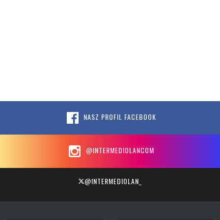
NASZ PROFIL FACEBOOK
@INTERMEDIOLANCOM
@INTERMEDIOLAN_