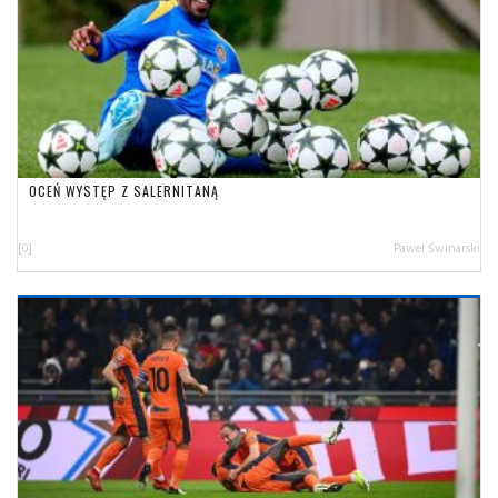
OCEŃ WYSTĘP Z SALERNITANĄ
[0]
Paweł Świnarski