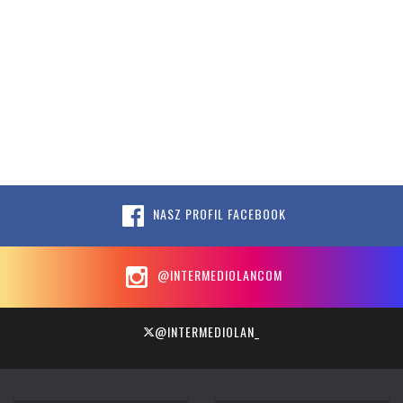
NASZ PROFIL FACEBOOK
@INTERMEDIOLANCOM
@INTERMEDIOLAN_