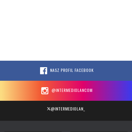
NASZ PROFIL FACEBOOK
@INTERMEDIOLANCOM
@INTERMEDIOLAN_