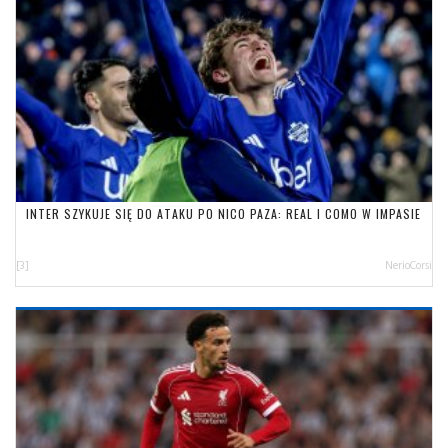
INTER SZYKUJE SIĘ DO ATAKU PO NICO PAZA: REAL I COMO W IMPASIE
[3]
NerioCorsi