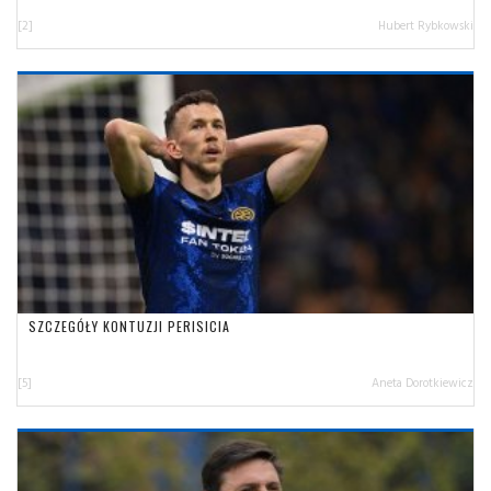
[2]
Hubert Rybkowski
SZCZEGÓŁY KONTUZJI PERISICIA
[5]
Aneta Dorotkiewicz