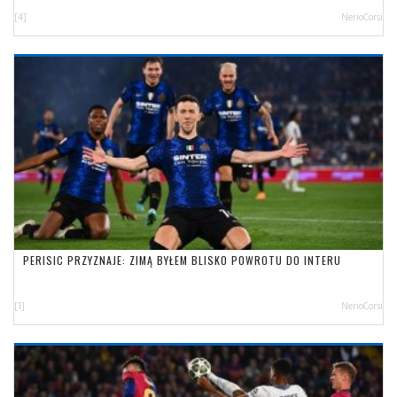
[4]
NerioCorsi
PERISIC PRZYZNAJE: ZIMĄ BYŁEM BLISKO POWROTU DO INTERU
[1]
NerioCorsi