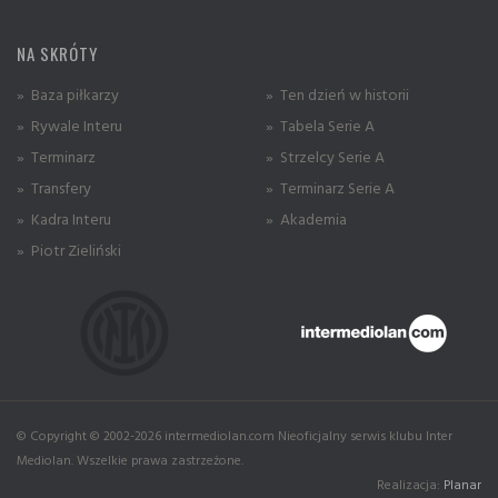
NA SKRÓTY
» Baza piłkarzy
» Ten dzień w historii
» Rywale Interu
» Tabela Serie A
» Terminarz
» Strzelcy Serie A
» Transfery
» Terminarz Serie A
» Kadra Interu
» Akademia
» Piotr Zieliński
© Copyright © 2002-2026 intermediolan.com Nieoficjalny serwis klubu Inter
Mediolan. Wszelkie prawa zastrzeżone.
Realizacja:
Planar