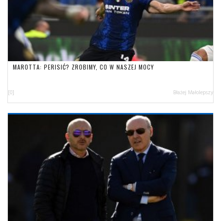
MAROTTA: PERISIĆ? ZROBIMY, CO W NASZEJ MOCY
[0]
Błażej Małolepszy