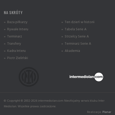
NA SKRÓTY
» Baza piłkarzy
» Ten dzień w historii
» Rywale Interu
» Tabela Serie A
» Terminarz
» Strzelcy Serie A
» Transfery
» Terminarz Serie A
» Kadra Interu
» Akademia
» Piotr Zieliński
© Copyright © 2002-2026 intermediolan.com Nieoficjalny serwis klubu Inter
Mediolan. Wszelkie prawa zastrzeżone.
Realizacja:
Planar