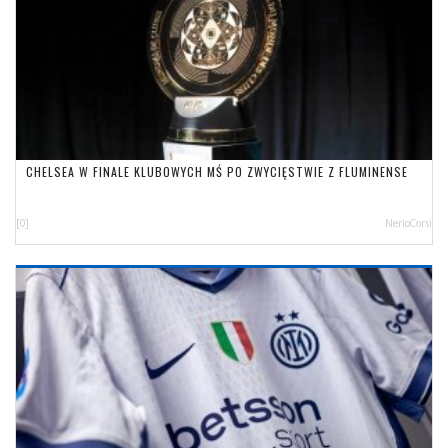
CHELSEA W FINALE KLUBOWYCH MŚ PO ZWYCIĘSTWIE Z FLUMINENSE
[0]
NerioCorsi