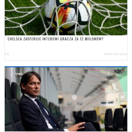
CHELSEA ZAOFERUJE INTEROWI GRACZA ZA 12 MIILONÓW?
[4]
Paweł Świnarski