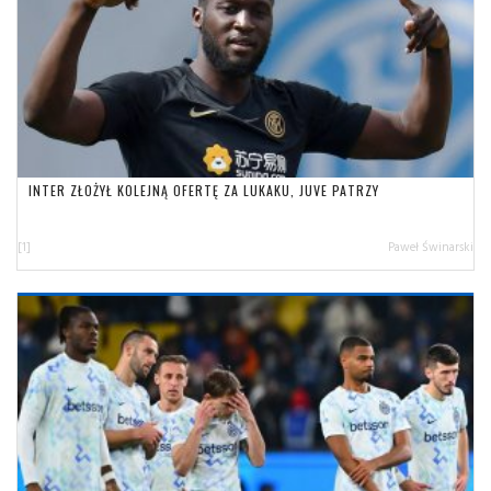
INTER ZŁOŻYŁ KOLEJNĄ OFERTĘ ZA LUKAKU, JUVE PATRZY
[1]
Paweł Świnarski