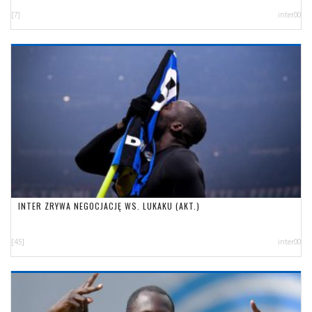
[7]
inter00
INTER ZRYWA NEGOCJACJĘ WS. LUKAKU (AKT.)
[45]
inter00