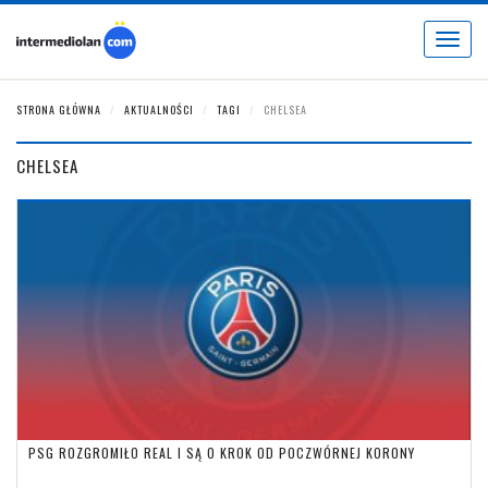
Toggle
navigat
STRONA GŁÓWNA
AKTUALNOŚCI
TAGI
CHELSEA
CHELSEA
PSG ROZGROMIŁO REAL I SĄ O KROK OD POCZWÓRNEJ KORONY