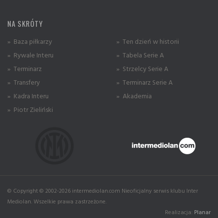
NA SKRÓTY
» Baza piłkarzy
» Ten dzień w historii
» Rywale Interu
» Tabela Serie A
» Terminarz
» Strzelcy Serie A
» Transfery
» Terminarz Serie A
» Kadra Interu
» Akademia
» Piotr Zieliński
© Copyright © 2002-2026 intermediolan.com Nieoficjalny serwis klubu Inter
Mediolan. Wszelkie prawa zastrzeżone.
Realizacja:
Planar