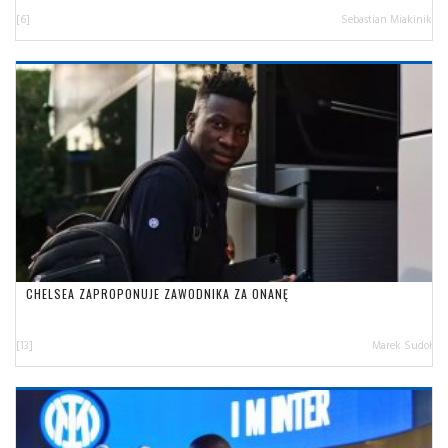
[6]
Sebastian Miakinik
CHELSEA ZAPROPONUJE ZAWODNIKA ZA ONANĘ
[13]
Marek Sudoł