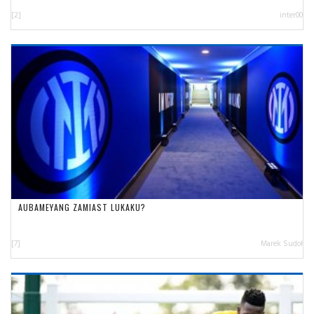
[2]
inter00
AUBAMEYANG ZAMIAST LUKAKU?
[7]
Marek Sudoł